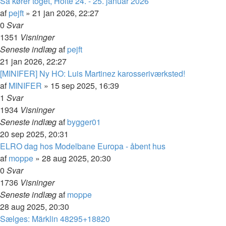
Så kører toget, Holte 24. - 25. januar 2026
af
pejft
»
21 jan 2026, 22:27
0
Svar
1351
Visninger
Seneste indlæg
af
pejft
21 jan 2026, 22:27
[MINIFER] Ny HO: Luis Martinez karosseriværksted!
af
MINIFER
»
15 sep 2025, 16:39
1
Svar
1934
Visninger
Seneste indlæg
af
bygger01
20 sep 2025, 20:31
ELRO dag hos Modelbane Europa - åbent hus
af
moppe
»
28 aug 2025, 20:30
0
Svar
1736
Visninger
Seneste indlæg
af
moppe
28 aug 2025, 20:30
Sælges: Märklin 48295+18820