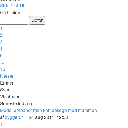
Side
1
af
16
Gå til side:
1
2
3
4
5
…
16
Næste
Emner
Svar
Visninger
Seneste indlæg
Modeljernbaner man kan besøge mod mammon
af
bygger01
»
24 aug 2011, 12:53
1