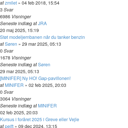
af
zmilet
»
04 feb 2018, 15:54
3
Svar
6986
Visninger
Seneste indlæg
af
JRA
20 maj 2025, 15:19
Støt modeljernbanen når du tanker benzin
af
Søren
»
29 mar 2025, 05:13
0
Svar
1678
Visninger
Seneste indlæg
af
Søren
29 mar 2025, 05:13
[MINIFER] Ny HO! Gap-pavillonen!
af
MINIFER
»
02 feb 2025, 20:03
0
Svar
3064
Visninger
Seneste indlæg
af
MINIFER
02 feb 2025, 20:03
Kursus i foråret 2025 i Greve eller Vejle
af
pejft
»
09 dec 2024, 13:15