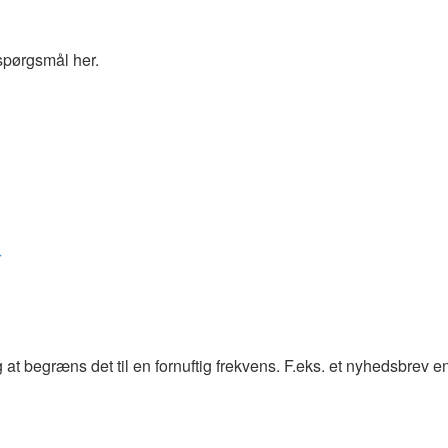
spørgsmål her.
r
at begræns det til en fornuftig frekvens. F.eks. et nyhedsbrev