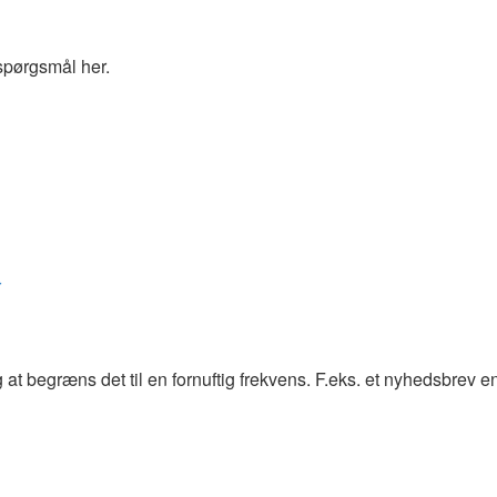
spørgsmål her.
r
at begræns det til en fornuftig frekvens. F.eks. et nyhedsbrev