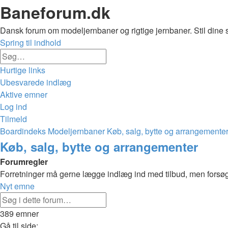
Baneforum.dk
Dansk forum om modeljernbaner og rigtige jernbaner. Stil dine 
Spring til indhold
Avanceret
Søg
søgning
Hurtige links
Ubesvarede indlæg
Aktive emner
Log ind
Tilmeld
Boardindeks
Modeljernbaner
Køb, salg, bytte og arrangemente
Søg
Køb, salg, bytte og arrangementer
Forumregler
Forretninger må gerne lægge indlæg ind med tilbud, men forsøg 
Nyt emne
Avanceret
Søg
søgning
389 emner
Side
Gå til side: