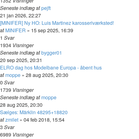
1352
Visninger
Seneste indlæg
af
pejft
21 jan 2026, 22:27
[MINIFER] Ny HO: Luis Martinez karosseriværksted!
af
MINIFER
»
15 sep 2025, 16:39
1
Svar
1934
Visninger
Seneste indlæg
af
bygger01
20 sep 2025, 20:31
ELRO dag hos Modelbane Europa - åbent hus
af
moppe
»
28 aug 2025, 20:30
0
Svar
1739
Visninger
Seneste indlæg
af
moppe
28 aug 2025, 20:30
Sælges: Märklin 48295+18820
af
zmilet
»
04 feb 2018, 15:54
3
Svar
6989
Visninger