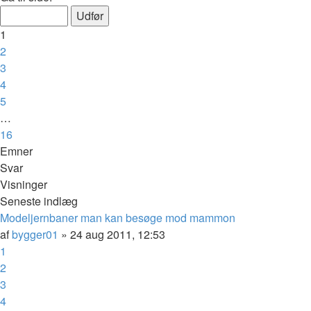
1
af
1
16
2
3
4
5
…
16
Næste
Emner
Svar
Visninger
Seneste indlæg
Modeljernbaner man kan besøge mod mammon
af
bygger01
»
24 aug 2011, 12:53
1
2
3
4