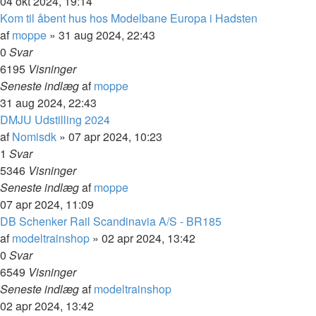
04 okt 2024, 19:14
Kom til åbent hus hos Modelbane Europa i Hadsten
af
moppe
»
31 aug 2024, 22:43
0
Svar
6195
Visninger
Seneste indlæg
af
moppe
31 aug 2024, 22:43
DMJU Udstilling 2024
af
Nomisdk
»
07 apr 2024, 10:23
1
Svar
5346
Visninger
Seneste indlæg
af
moppe
07 apr 2024, 11:09
DB Schenker Rail Scandinavia A/S - BR185
af
modeltrainshop
»
02 apr 2024, 13:42
0
Svar
6549
Visninger
Seneste indlæg
af
modeltrainshop
02 apr 2024, 13:42