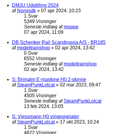
DMJU Udstilling 2024
af
Nomisdk
»
07 apr 2024, 10:23
1
Svar
5349
Visninger
Seneste indlæg
af
moppe
07 apr 2024, 11:09
DB Schenker Rail Scandinavia A/S - BR185
af
modeltrainshop
»
02 apr 2024, 13:42
0
Svar
6552
Visninger
Seneste indlæg
af
modeltrainshop
02 apr 2024, 13:42
S: Brimalm E-maskine H0 2-skinne
af
SteamPunkLolcat
»
02 mar 2023, 09:47
1
Svar
4505
Visninger
Seneste indlæg
af
SteamPunkLolcat
13 feb 2024, 13:05
S: Viessmann H0 vingesignaler
af
SteamPunkLolcat
»
17 okt 2023, 10:24
1
Svar
4622
Visninger