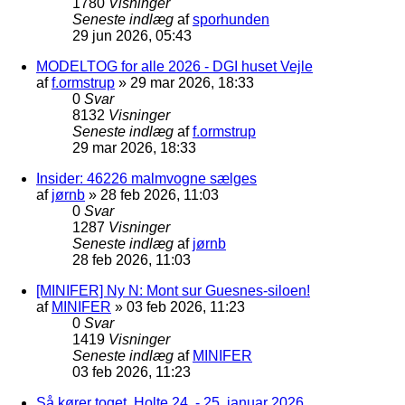
1780
Visninger
Seneste indlæg
af
sporhunden
29 jun 2026, 05:43
MODELTOG for alle 2026 - DGI huset Vejle
af
f.ormstrup
»
29 mar 2026, 18:33
0
Svar
8132
Visninger
Seneste indlæg
af
f.ormstrup
29 mar 2026, 18:33
Insider: 46226 malmvogne sælges
af
jørnb
»
28 feb 2026, 11:03
0
Svar
1287
Visninger
Seneste indlæg
af
jørnb
28 feb 2026, 11:03
[MINIFER] Ny N: Mont sur Guesnes-siloen!
af
MINIFER
»
03 feb 2026, 11:23
0
Svar
1419
Visninger
Seneste indlæg
af
MINIFER
03 feb 2026, 11:23
Så kører toget, Holte 24. - 25. januar 2026