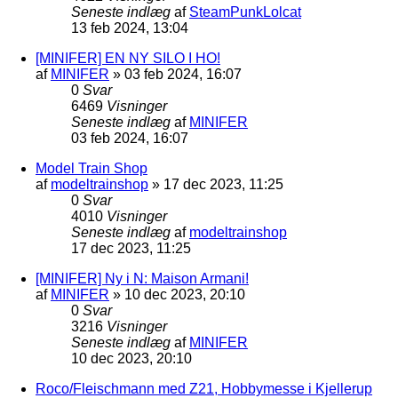
Seneste indlæg
af
SteamPunkLolcat
13 feb 2024, 13:04
[MINIFER] EN NY SILO I HO!
af
MINIFER
»
03 feb 2024, 16:07
0
Svar
6469
Visninger
Seneste indlæg
af
MINIFER
03 feb 2024, 16:07
Model Train Shop
af
modeltrainshop
»
17 dec 2023, 11:25
0
Svar
4010
Visninger
Seneste indlæg
af
modeltrainshop
17 dec 2023, 11:25
[MINIFER] Ny i N: Maison Armani!
af
MINIFER
»
10 dec 2023, 20:10
0
Svar
3216
Visninger
Seneste indlæg
af
MINIFER
10 dec 2023, 20:10
Roco/Fleischmann med Z21, Hobbymesse i Kjellerup