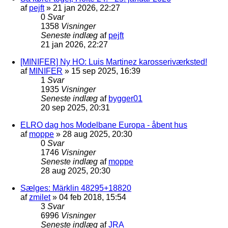
af
pejft
»
21 jan 2026, 22:27
0
Svar
1358
Visninger
Seneste indlæg
af
pejft
21 jan 2026, 22:27
[MINIFER] Ny HO: Luis Martinez karosseriværksted!
af
MINIFER
»
15 sep 2025, 16:39
1
Svar
1935
Visninger
Seneste indlæg
af
bygger01
20 sep 2025, 20:31
ELRO dag hos Modelbane Europa - åbent hus
af
moppe
»
28 aug 2025, 20:30
0
Svar
1746
Visninger
Seneste indlæg
af
moppe
28 aug 2025, 20:30
Sælges: Märklin 48295+18820
af
zmilet
»
04 feb 2018, 15:54
3
Svar
6996
Visninger
Seneste indlæg
af
JRA