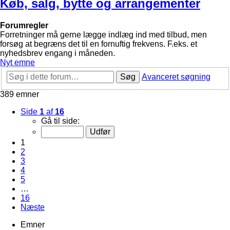
Køb, salg, bytte og arrangementer
Forumregler
Forretninger må gerne lægge indlæg ind med tilbud, men
forsøg at begræns det til en fornuftig frekvens. F.eks. et
nyhedsbrev engang i måneden.
Nyt emne
Søg
Avanceret søgning
389 emner
Side
1
af
16
Gå til side:
1
2
3
4
5
…
16
Næste
Emner