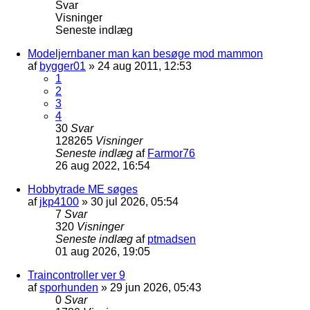
Svar
Visninger
Seneste indlæg
Modeljernbaner man kan besøge mod mammon
af
bygger01
»
24 aug 2011, 12:53
1
2
3
4
30
Svar
128265
Visninger
Seneste indlæg
af
Farmor76
26 aug 2022, 16:54
Hobbytrade ME søges
af
jkp4100
»
30 jul 2026, 05:54
7
Svar
320
Visninger
Seneste indlæg
af
ptmadsen
01 aug 2026, 19:05
Traincontroller ver 9
af
sporhunden
»
29 jun 2026, 05:43
0
Svar