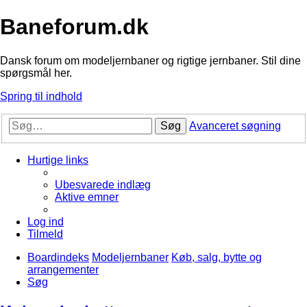
Baneforum.dk
Dansk forum om modeljernbaner og rigtige jernbaner. Stil dine
spørgsmål her.
Spring til indhold
Søg
Avanceret søgning
Hurtige links
Ubesvarede indlæg
Aktive emner
Log ind
Tilmeld
Boardindeks
Modeljernbaner
Køb, salg, bytte og
arrangementer
Søg