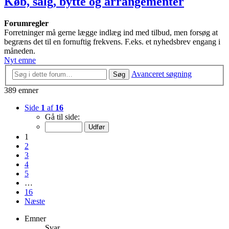
Køb, salg, bytte og arrangementer
Forumregler
Forretninger må gerne lægge indlæg ind med tilbud, men forsøg at
begræns det til en fornuftig frekvens. F.eks. et nyhedsbrev engang i
måneden.
Nyt emne
Avanceret søgning
Søg
389 emner
Side
1
af
16
Gå til side:
1
2
3
4
5
…
16
Næste
Emner
Svar