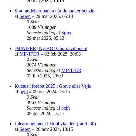
20 maj 2025, 15:19
Støt modeljernbanen når du tanker benzin
af
Søren
»
29 mar 2025, 05:13
0
Svar
1689
Visninger
Seneste indlæg
af
Søren
29 mar 2025, 05:13
[MINIFER] Ny HO! Gap-pavillonen!
af
MINIFER
»
02 feb 2025, 20:03
0
Svar
3074
Visninger
Seneste indlæg
af
MINIFER
02 feb 2025, 20:03
Kursus i foråret 2025 i Greve eller Vejle
af
pejft
»
09 dec 2024, 13:15
0
Svar
3963
Visninger
Seneste indlæg
af
pejft
09 dec 2024, 13:15
Julearrangement i Hobbykæden (lør d. 30)
af
Søren
»
26 nov 2024, 13:15
0
Svar