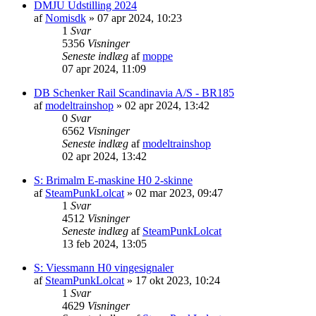
DMJU Udstilling 2024
af
Nomisdk
»
07 apr 2024, 10:23
1
Svar
5356
Visninger
Seneste indlæg
af
moppe
07 apr 2024, 11:09
DB Schenker Rail Scandinavia A/S - BR185
af
modeltrainshop
»
02 apr 2024, 13:42
0
Svar
6562
Visninger
Seneste indlæg
af
modeltrainshop
02 apr 2024, 13:42
S: Brimalm E-maskine H0 2-skinne
af
SteamPunkLolcat
»
02 mar 2023, 09:47
1
Svar
4512
Visninger
Seneste indlæg
af
SteamPunkLolcat
13 feb 2024, 13:05
S: Viessmann H0 vingesignaler
af
SteamPunkLolcat
»
17 okt 2023, 10:24
1
Svar
4629
Visninger