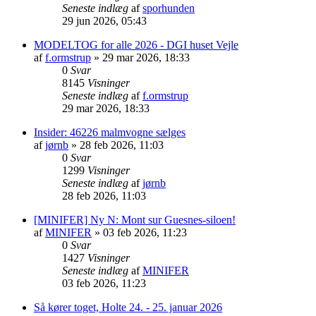
Seneste indlæg
af
sporhunden
29 jun 2026, 05:43
MODELTOG for alle 2026 - DGI huset Vejle
af
f.ormstrup
»
29 mar 2026, 18:33
0
Svar
8145
Visninger
Seneste indlæg
af
f.ormstrup
29 mar 2026, 18:33
Insider: 46226 malmvogne sælges
af
jørnb
»
28 feb 2026, 11:03
0
Svar
1299
Visninger
Seneste indlæg
af
jørnb
28 feb 2026, 11:03
[MINIFER] Ny N: Mont sur Guesnes-siloen!
af
MINIFER
»
03 feb 2026, 11:23
0
Svar
1427
Visninger
Seneste indlæg
af
MINIFER
03 feb 2026, 11:23
Så kører toget, Holte 24. - 25. januar 2026