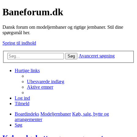
Baneforum.dk
Dansk forum om modeljernbaner og rigtige jernbaner. Stil dine
spørgsmål her.
Spring til indhold
Avanceret søgning
Søg
Hurtige links
Ubesvarede indlæg
Aktive emner
Log ind
Tilmeld
Boardindeks
Modeljernbaner
Køb, salg, bytte og
arrangementer
Søg