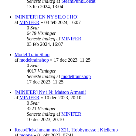
Seneste indlæg
af
SteamPunkLolcat
13 feb 2024, 13:04
[MINIFER] EN NY SILO I HO!
af
MINIFER
»
03 feb 2024, 16:07
0
Svar
6479
Visninger
Seneste indlæg
af
MINIFER
03 feb 2024, 16:07
Model Train Shop
af
modeltrainshop
»
17 dec 2023, 11:25
0
Svar
4017
Visninger
Seneste indlæg
af
modeltrainshop
17 dec 2023, 11:25
[MINIFER] Ny i N: Maison Armani!
af
MINIFER
»
10 dec 2023, 20:10
0
Svar
3221
Visninger
Seneste indlæg
af
MINIFER
10 dec 2023, 20:10
Roco/Fleischmann med Z21, Hobbymesse i Kjellerup
af
moppe
»
01 okt 2023, 07:41