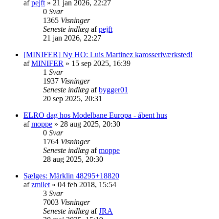
af
pejft
»
21 jan 2026, 22:27
0
Svar
1365
Visninger
Seneste indlæg
af
pejft
21 jan 2026, 22:27
[MINIFER] Ny HO: Luis Martinez karosseriværksted!
af
MINIFER
»
15 sep 2025, 16:39
1
Svar
1937
Visninger
Seneste indlæg
af
bygger01
20 sep 2025, 20:31
ELRO dag hos Modelbane Europa - åbent hus
af
moppe
»
28 aug 2025, 20:30
0
Svar
1764
Visninger
Seneste indlæg
af
moppe
28 aug 2025, 20:30
Sælges: Märklin 48295+18820
af
zmilet
»
04 feb 2018, 15:54
3
Svar
7003
Visninger
Seneste indlæg
af
JRA