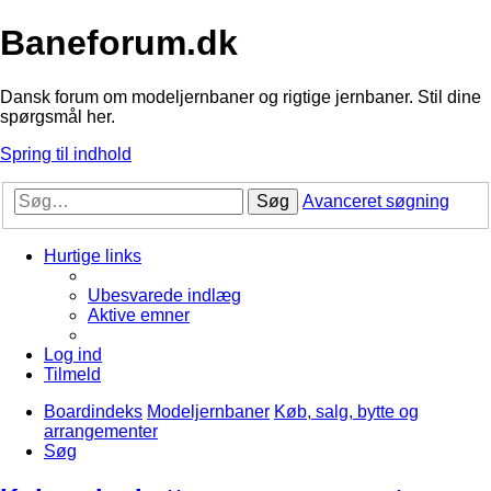
Baneforum.dk
Dansk forum om modeljernbaner og rigtige jernbaner. Stil dine
spørgsmål her.
Spring til indhold
Søg
Avanceret søgning
Hurtige links
Ubesvarede indlæg
Aktive emner
Log ind
Tilmeld
Boardindeks
Modeljernbaner
Køb, salg, bytte og
arrangementer
Søg