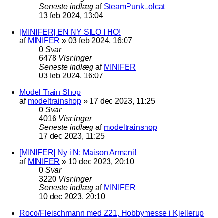
Seneste indlæg
af
SteamPunkLolcat
13 feb 2024, 13:04
[MINIFER] EN NY SILO I HO!
af
MINIFER
»
03 feb 2024, 16:07
0
Svar
6478
Visninger
Seneste indlæg
af
MINIFER
03 feb 2024, 16:07
Model Train Shop
af
modeltrainshop
»
17 dec 2023, 11:25
0
Svar
4016
Visninger
Seneste indlæg
af
modeltrainshop
17 dec 2023, 11:25
[MINIFER] Ny i N: Maison Armani!
af
MINIFER
»
10 dec 2023, 20:10
0
Svar
3220
Visninger
Seneste indlæg
af
MINIFER
10 dec 2023, 20:10
Roco/Fleischmann med Z21, Hobbymesse i Kjellerup