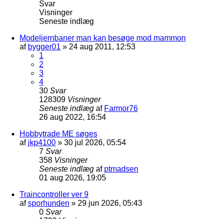
Svar
Visninger
Seneste indlæg
Modeljernbaner man kan besøge mod mammon
af
bygger01
»
24 aug 2011, 12:53
1
2
3
4
30
Svar
128309
Visninger
Seneste indlæg
af
Farmor76
26 aug 2022, 16:54
Hobbytrade ME søges
af
jkp4100
»
30 jul 2026, 05:54
7
Svar
358
Visninger
Seneste indlæg
af
ptmadsen
01 aug 2026, 19:05
Traincontroller ver 9
af
sporhunden
»
29 jun 2026, 05:43
0
Svar