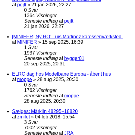
af
pejft
»
21 jan 2026, 22:27
0
Svar
1364
Visninger
Seneste indlæg
af
pejft
21 jan 2026, 22:27
[MINIFER] Ny HO: Luis Martinez karosseriværksted!
af
MINIFER
»
15 sep 2025, 16:39
1
Svar
1937
Visninger
Seneste indlæg
af
bygger01
20 sep 2025, 20:31
ELRO dag hos Modelbane Europa - åbent hus
af
moppe
»
28 aug 2025, 20:30
0
Svar
1762
Visninger
Seneste indlæg
af
moppe
28 aug 2025, 20:30
Sælges: Märklin 48295+18820
af
zmilet
»
04 feb 2018, 15:54
3
Svar
7002
Visninger
Seneste indlæg
af
JRA