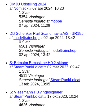
DMJU Udstilling 2024
af
Nomisdk
»
07 apr 2024, 10:23
1
Svar
5354
Visninger
Seneste indlæg
af
moppe
07 apr 2024, 11:09
DB Schenker Rail Scandinavia A/S - BR185
af
modeltrainshop
»
02 apr 2024, 13:42
0
Svar
6561
Visninger
Seneste indlæg
af
modeltrainshop
02 apr 2024, 13:42
S: Brimalm E-maskine H0 2-skinne
af
SteamPunkLolcat
»
02 mar 2023, 09:47
1
Svar
4511
Visninger
Seneste indlæg
af
SteamPunkLolcat
13 feb 2024, 13:05
S: Viessmann H0 vingesignaler
af
SteamPunkLolcat
»
17 okt 2023, 10:24
1
Svar
4626
Visninger