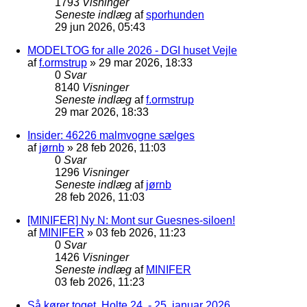
1793
Visninger
Seneste indlæg
af
sporhunden
29 jun 2026, 05:43
MODELTOG for alle 2026 - DGI huset Vejle
af
f.ormstrup
»
29 mar 2026, 18:33
0
Svar
8140
Visninger
Seneste indlæg
af
f.ormstrup
29 mar 2026, 18:33
Insider: 46226 malmvogne sælges
af
jørnb
»
28 feb 2026, 11:03
0
Svar
1296
Visninger
Seneste indlæg
af
jørnb
28 feb 2026, 11:03
[MINIFER] Ny N: Mont sur Guesnes-siloen!
af
MINIFER
»
03 feb 2026, 11:23
0
Svar
1426
Visninger
Seneste indlæg
af
MINIFER
03 feb 2026, 11:23
Så kører toget, Holte 24. - 25. januar 2026