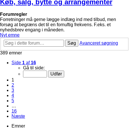
Køb, salg, bytte og arrangementer
Forumregler
Forretninger må gerne lægge indlæg ind med tilbud, men
forsøg at begræns det til en fornuftig frekvens. F.eks. et
nyhedsbrev engang i måneden.
Nyt emne
Søg
Avanceret søgning
389 emner
Side
1
af
16
Gå til side:
1
2
3
4
5
…
16
Næste
Emner