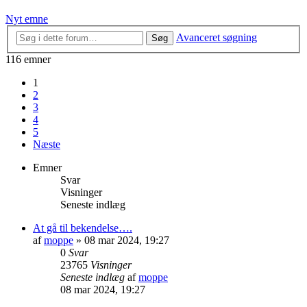
Nyt emne
Avanceret søgning
Søg
116 emner
1
2
3
4
5
Næste
Emner
Svar
Visninger
Seneste indlæg
At gå til bekendelse….
af
moppe
»
08 mar 2024, 19:27
0
Svar
23765
Visninger
Seneste indlæg
af
moppe
08 mar 2024, 19:27