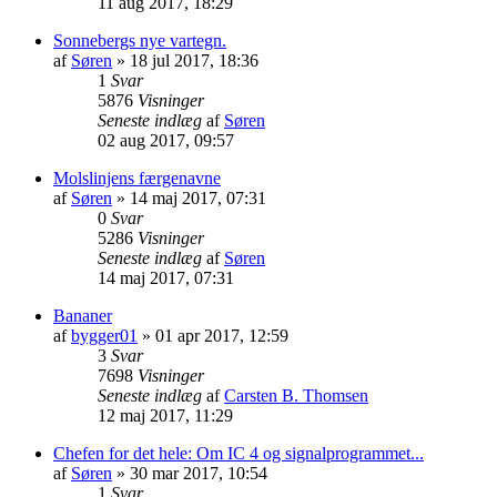
11 aug 2017, 18:29
Sonnebergs nye vartegn.
af
Søren
»
18 jul 2017, 18:36
1
Svar
5876
Visninger
Seneste indlæg
af
Søren
02 aug 2017, 09:57
Molslinjens færgenavne
af
Søren
»
14 maj 2017, 07:31
0
Svar
5286
Visninger
Seneste indlæg
af
Søren
14 maj 2017, 07:31
Bananer
af
bygger01
»
01 apr 2017, 12:59
3
Svar
7698
Visninger
Seneste indlæg
af
Carsten B. Thomsen
12 maj 2017, 11:29
Chefen for det hele: Om IC 4 og signalprogrammet...
af
Søren
»
30 mar 2017, 10:54
1
Svar