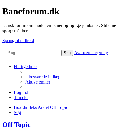
Baneforum.dk
Dansk forum om modeljernbaner og rigtige jernbaner. Stil dine
spørgsmål her.
Spring til indhold
Avanceret søgning
Søg
Hurtige links
Ubesvarede indlæg
Aktive emner
Log ind
Tilmeld
Boardindeks
Andet
Off Topic
Søg
Off Topic