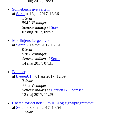
11 aug 2017, 18:29
Sonnebergs nye vartegn.
af
Søren
»
18 jul 2017, 18:36
1
Svar
5942
Visninger
Seneste indlæg
af
Søren
02 aug 2017, 09:57
Molslinjens færgenavne
af
Søren
»
14 maj 2017, 07:31
0
Svar
5287
Visninger
Seneste indlæg
af
Søren
14 maj 2017, 07:31
Bananer
af
bygger01
»
01 apr 2017, 12:59
3
Svar
7712
Visninger
Seneste indlæg
af
Carsten B. Thomsen
12 maj 2017, 11:29
Chefen for det hele: Om IC 4 og signalprogrammet...
af
Søren
»
30 mar 2017, 10:54
1
Svar