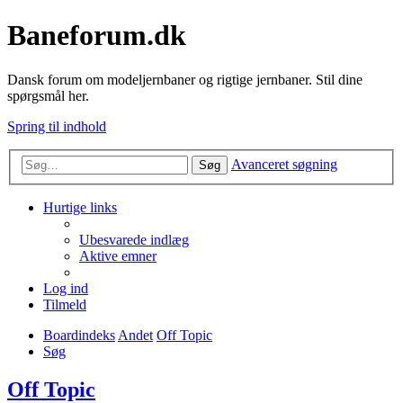
Baneforum.dk
Dansk forum om modeljernbaner og rigtige jernbaner. Stil dine
spørgsmål her.
Spring til indhold
Avanceret søgning
Søg
Hurtige links
Ubesvarede indlæg
Aktive emner
Log ind
Tilmeld
Boardindeks
Andet
Off Topic
Søg
Off Topic