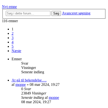
Nyt emne
Avanceret søgning
Søg
116 emner
1
2
3
4
5
Næste
Emner
Svar
Visninger
Seneste indlæg
At gå til bekendelse….
af
moppe
»
08 mar 2024, 19:27
0
Svar
23849
Visninger
Seneste indlæg
af
moppe
08 mar 2024, 19:27