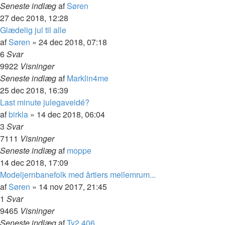
Seneste indlæg
af
Søren
27 dec 2018, 12:28
Glædelig jul til alle
af
Søren
»
24 dec 2018, 07:18
6
Svar
9922
Visninger
Seneste indlæg
af
Marklin4me
25 dec 2018, 16:39
Last minute julegaveidé?
af
birkla
»
14 dec 2018, 06:04
3
Svar
7111
Visninger
Seneste indlæg
af
moppe
14 dec 2018, 17:09
Modeljernbanefolk med årtiers mellemrum...
af
Søren
»
14 nov 2017, 21:45
1
Svar
9465
Visninger
Seneste indlæg
af
Ty2 406