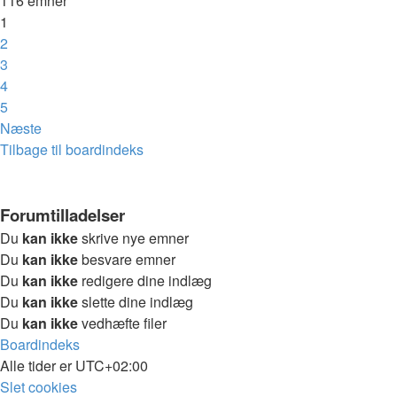
116 emner
1
2
3
4
5
Næste
Tilbage til boardindeks
Forumtilladelser
Du
kan ikke
skrive nye emner
Du
kan ikke
besvare emner
Du
kan ikke
redigere dine indlæg
Du
kan ikke
slette dine indlæg
Du
kan ikke
vedhæfte filer
Boardindeks
Alle tider er
UTC+02:00
Slet cookies