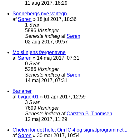
11 aug 2017, 18:29
Sonnebergs nye vartegn.
af
Søren
»
18 jul 2017, 18:36
1
Svar
5896
Visninger
Seneste indlæg
af
Søren
02 aug 2017, 09:57
Molslinjens færgenavne
af
Søren
»
14 maj 2017, 07:31
0
Svar
5286
Visninger
Seneste indlæg
af
Søren
14 maj 2017, 07:31
Bananer
af
bygger01
»
01 apr 2017, 12:59
3
Svar
7699
Visninger
Seneste indlæg
af
Carsten B. Thomsen
12 maj 2017, 11:29
Chefen for det hele: Om IC 4 og signalprogrammet...
af
Søren
»
30 mar 2017, 10:54