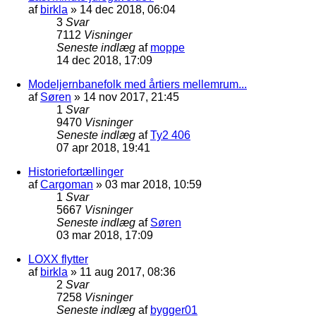
af
birkla
»
14 dec 2018, 06:04
3
Svar
7112
Visninger
Seneste indlæg
af
moppe
14 dec 2018, 17:09
Modeljernbanefolk med årtiers mellemrum...
af
Søren
»
14 nov 2017, 21:45
1
Svar
9470
Visninger
Seneste indlæg
af
Ty2 406
07 apr 2018, 19:41
Historiefortællinger
af
Cargoman
»
03 mar 2018, 10:59
1
Svar
5667
Visninger
Seneste indlæg
af
Søren
03 mar 2018, 17:09
LOXX flytter
af
birkla
»
11 aug 2017, 08:36
2
Svar
7258
Visninger
Seneste indlæg
af
bygger01