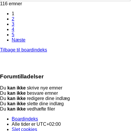
116 emner
1
2
3
4
5
Næste
Tilbage til boardindeks
Forumtilladelser
Du
kan ikke
skrive nye emner
Du
kan ikke
besvare emner
Du
kan ikke
redigere dine indlæg
Du
kan ikke
slette dine indlæg
Du
kan ikke
vedhæfte filer
Boardindeks
Alle tider er
UTC+02:00
Slet cookies