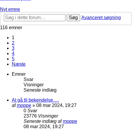
Nyt emne
Søg
Avanceret søgning
116 emner
1
2
3
4
5
Næste
Emner
Svar
Visninger
Seneste indlæg
At gå til bekendelse….
af
moppe
»
08 mar 2024, 19:27
0
Svar
23776
Visninger
Seneste indlæg
af
moppe
08 mar 2024, 19:27