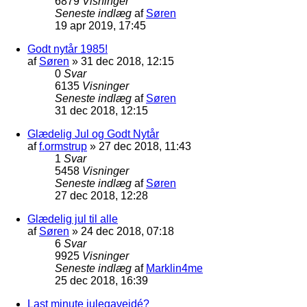
6879
Visninger
Seneste indlæg
af
Søren
19 apr 2019, 17:45
Godt nytår 1985!
af
Søren
»
31 dec 2018, 12:15
0
Svar
6135
Visninger
Seneste indlæg
af
Søren
31 dec 2018, 12:15
Glædelig Jul og Godt Nytår
af
f.ormstrup
»
27 dec 2018, 11:43
1
Svar
5458
Visninger
Seneste indlæg
af
Søren
27 dec 2018, 12:28
Glædelig jul til alle
af
Søren
»
24 dec 2018, 07:18
6
Svar
9925
Visninger
Seneste indlæg
af
Marklin4me
25 dec 2018, 16:39
Last minute julegaveidé?