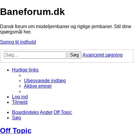
Baneforum.dk
Dansk forum om modeljernbaner og rigtige jernbaner. Stil dine
spørgsmål her.
Spring til indhold
Søg
Avanceret søgning
Hurtige links
Ubesvarede indlæg
Aktive emner
Log ind
Tilmeld
Boardindeks
Andet
Off Topic
Søg
Off Topic