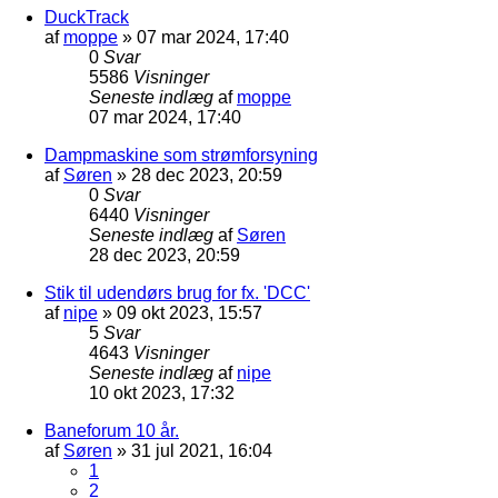
DuckTrack
af
moppe
»
07 mar 2024, 17:40
0
Svar
5586
Visninger
Seneste indlæg
af
moppe
07 mar 2024, 17:40
Dampmaskine som strømforsyning
af
Søren
»
28 dec 2023, 20:59
0
Svar
6440
Visninger
Seneste indlæg
af
Søren
28 dec 2023, 20:59
Stik til udendørs brug for fx. 'DCC'
af
nipe
»
09 okt 2023, 15:57
5
Svar
4643
Visninger
Seneste indlæg
af
nipe
10 okt 2023, 17:32
Baneforum 10 år.
af
Søren
»
31 jul 2021, 16:04
1
2