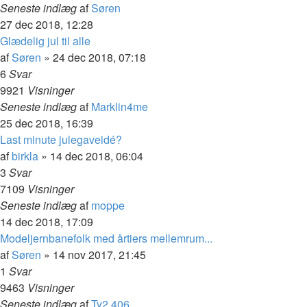
Seneste indlæg
af
Søren
27 dec 2018, 12:28
Glædelig jul til alle
af
Søren
»
24 dec 2018, 07:18
6
Svar
9921
Visninger
Seneste indlæg
af
Marklin4me
25 dec 2018, 16:39
Last minute julegaveidé?
af
birkla
»
14 dec 2018, 06:04
3
Svar
7109
Visninger
Seneste indlæg
af
moppe
14 dec 2018, 17:09
Modeljernbanefolk med årtiers mellemrum...
af
Søren
»
14 nov 2017, 21:45
1
Svar
9463
Visninger
Seneste indlæg
af
Ty2 406