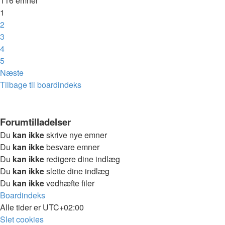
116 emner
1
2
3
4
5
Næste
Tilbage til boardindeks
Forumtilladelser
Du
kan ikke
skrive nye emner
Du
kan ikke
besvare emner
Du
kan ikke
redigere dine indlæg
Du
kan ikke
slette dine indlæg
Du
kan ikke
vedhæfte filer
Boardindeks
Alle tider er
UTC+02:00
Slet cookies