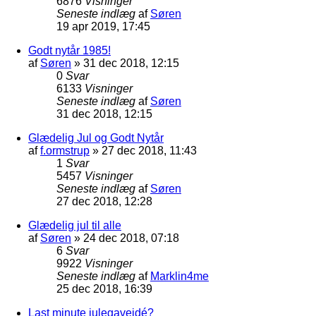
6876
Visninger
Seneste indlæg
af
Søren
19 apr 2019, 17:45
Godt nytår 1985!
af
Søren
»
31 dec 2018, 12:15
0
Svar
6133
Visninger
Seneste indlæg
af
Søren
31 dec 2018, 12:15
Glædelig Jul og Godt Nytår
af
f.ormstrup
»
27 dec 2018, 11:43
1
Svar
5457
Visninger
Seneste indlæg
af
Søren
27 dec 2018, 12:28
Glædelig jul til alle
af
Søren
»
24 dec 2018, 07:18
6
Svar
9922
Visninger
Seneste indlæg
af
Marklin4me
25 dec 2018, 16:39
Last minute julegaveidé?