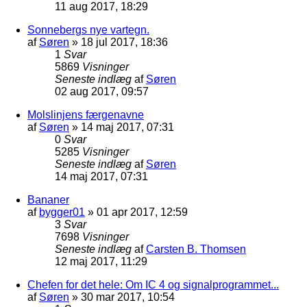
11 aug 2017, 18:29
Sonnebergs nye vartegn.
af
Søren
»
18 jul 2017, 18:36
1
Svar
5869
Visninger
Seneste indlæg
af
Søren
02 aug 2017, 09:57
Molslinjens færgenavne
af
Søren
»
14 maj 2017, 07:31
0
Svar
5285
Visninger
Seneste indlæg
af
Søren
14 maj 2017, 07:31
Bananer
af
bygger01
»
01 apr 2017, 12:59
3
Svar
7698
Visninger
Seneste indlæg
af
Carsten B. Thomsen
12 maj 2017, 11:29
Chefen for det hele: Om IC 4 og signalprogrammet...
af
Søren
»
30 mar 2017, 10:54