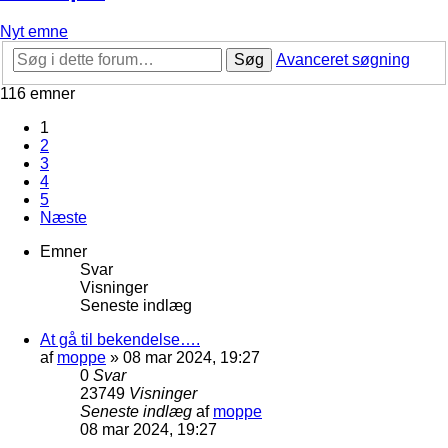
Nyt emne
Søg
Avanceret søgning
116 emner
1
2
3
4
5
Næste
Emner
Svar
Visninger
Seneste indlæg
At gå til bekendelse….
af
moppe
»
08 mar 2024, 19:27
0
Svar
23749
Visninger
Seneste indlæg
af
moppe
08 mar 2024, 19:27