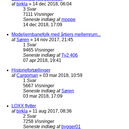
af
birkla
»
14 dec 2018, 06:04
3
Svar
7111
Visninger
Seneste indlæg
af
moppe
14 dec 2018, 17:09
Modeljernbanefolk med årtiers mellemrum...
af
Søren
»
14 nov 2017, 21:45
1
Svar
9465
Visninger
Seneste indlæg
af
Ty2 406
07 apr 2018, 19:41
Historiefortællinger
af
Cargoman
»
03 mar 2018, 10:59
1
Svar
5667
Visninger
Seneste indlæg
af
Søren
03 mar 2018, 17:09
LOXX flytter
af
birkla
»
11 aug 2017, 08:36
2
Svar
7258
Visninger
Seneste indlæg
af
bygger01