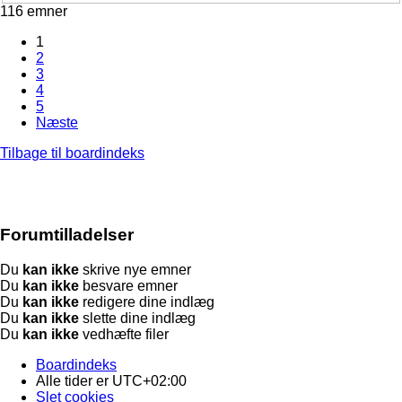
116 emner
1
2
3
4
5
Næste
Tilbage til boardindeks
Forumtilladelser
Du
kan ikke
skrive nye emner
Du
kan ikke
besvare emner
Du
kan ikke
redigere dine indlæg
Du
kan ikke
slette dine indlæg
Du
kan ikke
vedhæfte filer
Boardindeks
Alle tider er
UTC+02:00
Slet cookies