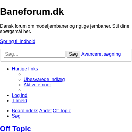
Baneforum.dk
Dansk forum om modeljernbaner og rigtige jernbaner. Stil dine
spørgsmål her.
Spring til indhold
Søg
Avanceret søgning
Hurtige links
Ubesvarede indlæg
Aktive emner
Log ind
Tilmeld
Boardindeks
Andet
Off Topic
Søg
Off Topic