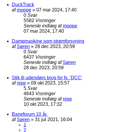
DuckTrack
af
moppe
»
07 mar 2024, 17:40
0
Svar
5582
Visninger
Seneste indlæg
af
moppe
07 mar 2024, 17:40
Dampmaskine som strømforsyning
af
Søren
»
28 dec 2023, 20:59
0
Svar
6437
Visninger
Seneste indlæg
af
Søren
28 dec 2023, 20:59
Stik til udendørs brug for fx. 'DCC'
af
nipe
»
09 okt 2023, 15:57
5
Svar
4643
Visninger
Seneste indlæg
af
nipe
10 okt 2023, 17:32
Baneforum 10 år.
af
Søren
»
31 jul 2021, 16:04
1
2