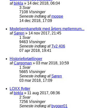
af
birkla
»
14 dec 2018, 06:04
3
Svar
7108
Visninger
Seneste indlæg
af
moppe
14 dec 2018, 17:09
Modeljernbanefolk med årtiers mellemrum...
af
Søren
»
14 nov 2017, 21:45
1
Svar
9463
Visninger
Seneste indlæg
af
Ty2 406
07 apr 2018, 19:41
Historiefortællinger
af
Cargoman
»
03 mar 2018, 10:59
1
Svar
5665
Visninger
Seneste indlæg
af
Søren
03 mar 2018, 17:09
LOXX flytter
af
birkla
»
11 aug 2017, 08:36
2
Svar
7256
Visninger
Seneste indlæg
af
bygger01