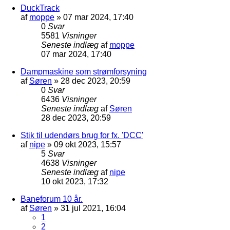
DuckTrack
af
moppe
»
07 mar 2024, 17:40
0
Svar
5581
Visninger
Seneste indlæg
af
moppe
07 mar 2024, 17:40
Dampmaskine som strømforsyning
af
Søren
»
28 dec 2023, 20:59
0
Svar
6436
Visninger
Seneste indlæg
af
Søren
28 dec 2023, 20:59
Stik til udendørs brug for fx. 'DCC'
af
nipe
»
09 okt 2023, 15:57
5
Svar
4638
Visninger
Seneste indlæg
af
nipe
10 okt 2023, 17:32
Baneforum 10 år.
af
Søren
»
31 jul 2021, 16:04
1
2