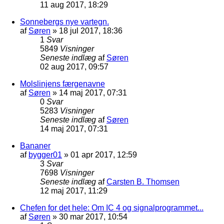
11 aug 2017, 18:29
Sonnebergs nye vartegn.
af
Søren
»
18 jul 2017, 18:36
1
Svar
5849
Visninger
Seneste indlæg
af
Søren
02 aug 2017, 09:57
Molslinjens færgenavne
af
Søren
»
14 maj 2017, 07:31
0
Svar
5283
Visninger
Seneste indlæg
af
Søren
14 maj 2017, 07:31
Bananer
af
bygger01
»
01 apr 2017, 12:59
3
Svar
7698
Visninger
Seneste indlæg
af
Carsten B. Thomsen
12 maj 2017, 11:29
Chefen for det hele: Om IC 4 og signalprogrammet...
af
Søren
»
30 mar 2017, 10:54