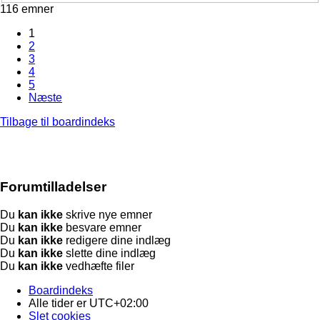
116 emner
1
2
3
4
5
Næste
Tilbage til boardindeks
Forumtilladelser
Du
kan ikke
skrive nye emner
Du
kan ikke
besvare emner
Du
kan ikke
redigere dine indlæg
Du
kan ikke
slette dine indlæg
Du
kan ikke
vedhæfte filer
Boardindeks
Alle tider er
UTC+02:00
Slet cookies