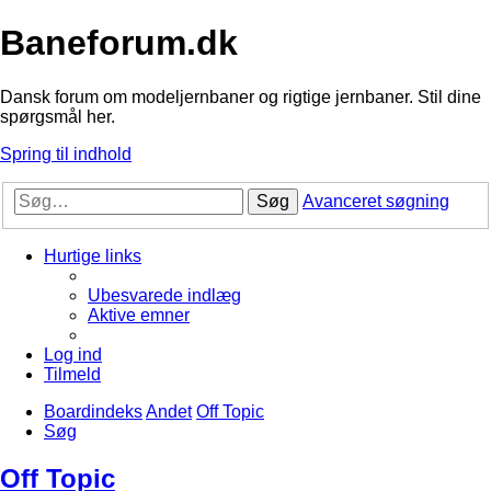
Baneforum.dk
Dansk forum om modeljernbaner og rigtige jernbaner. Stil dine
spørgsmål her.
Spring til indhold
Søg
Avanceret søgning
Hurtige links
Ubesvarede indlæg
Aktive emner
Log ind
Tilmeld
Boardindeks
Andet
Off Topic
Søg
Off Topic