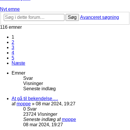
Nyt emne
Søg
Avanceret søgning
116 emner
1
2
3
4
5
Næste
Emner
Svar
Visninger
Seneste indlæg
At gå til bekendelse….
af
moppe
»
08 mar 2024, 19:27
0
Svar
23724
Visninger
Seneste indlæg
af
moppe
08 mar 2024, 19:27