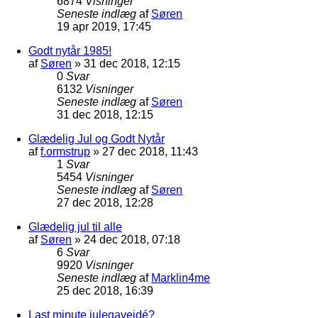
6874
Visninger
Seneste indlæg
af
Søren
19 apr 2019, 17:45
Godt nytår 1985!
af
Søren
»
31 dec 2018, 12:15
0
Svar
6132
Visninger
Seneste indlæg
af
Søren
31 dec 2018, 12:15
Glædelig Jul og Godt Nytår
af
f.ormstrup
»
27 dec 2018, 11:43
1
Svar
5454
Visninger
Seneste indlæg
af
Søren
27 dec 2018, 12:28
Glædelig jul til alle
af
Søren
»
24 dec 2018, 07:18
6
Svar
9920
Visninger
Seneste indlæg
af
Marklin4me
25 dec 2018, 16:39
Last minute julegaveidé?