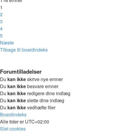
116 emner
1
2
3
4
5
Næste
Tilbage til boardindeks
Forumtilladelser
Du
kan ikke
skrive nye emner
Du
kan ikke
besvare emner
Du
kan ikke
redigere dine indlæg
Du
kan ikke
slette dine indlæg
Du
kan ikke
vedhæfte filer
Boardindeks
Alle tider er
UTC+02:00
Slet cookies