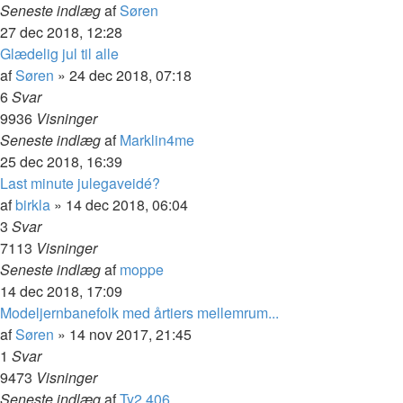
Seneste indlæg
af
Søren
27 dec 2018, 12:28
Glædelig jul til alle
af
Søren
»
24 dec 2018, 07:18
6
Svar
9936
Visninger
Seneste indlæg
af
Marklin4me
25 dec 2018, 16:39
Last minute julegaveidé?
af
birkla
»
14 dec 2018, 06:04
3
Svar
7113
Visninger
Seneste indlæg
af
moppe
14 dec 2018, 17:09
Modeljernbanefolk med årtiers mellemrum...
af
Søren
»
14 nov 2017, 21:45
1
Svar
9473
Visninger
Seneste indlæg
af
Ty2 406