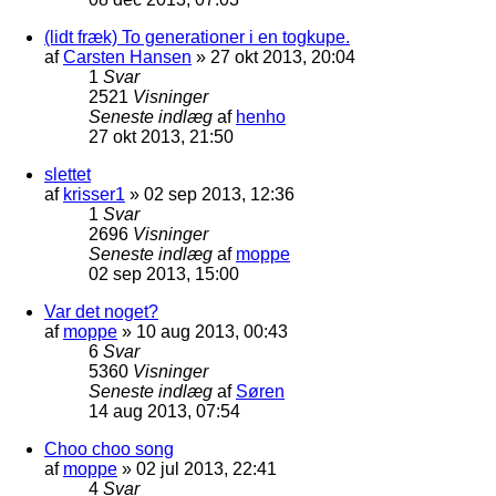
(lidt fræk) To generationer i en togkupe.
af
Carsten Hansen
»
27 okt 2013, 20:04
1
Svar
2521
Visninger
Seneste indlæg
af
henho
27 okt 2013, 21:50
slettet
af
krisser1
»
02 sep 2013, 12:36
1
Svar
2696
Visninger
Seneste indlæg
af
moppe
02 sep 2013, 15:00
Var det noget?
af
moppe
»
10 aug 2013, 00:43
6
Svar
5360
Visninger
Seneste indlæg
af
Søren
14 aug 2013, 07:54
Choo choo song
af
moppe
»
02 jul 2013, 22:41
4
Svar