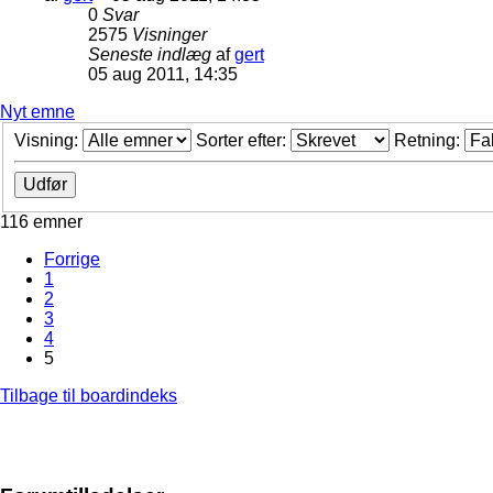
0
Svar
2575
Visninger
Seneste indlæg
af
gert
05 aug 2011, 14:35
Nyt emne
Visning:
Sorter efter:
Retning:
116 emner
Forrige
1
2
3
4
5
Tilbage til boardindeks