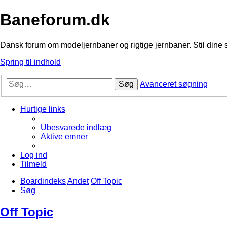
Baneforum.dk
Dansk forum om modeljernbaner og rigtige jernbaner. Stil dine 
Spring til indhold
Søg
Avanceret søgning
Hurtige links
Ubesvarede indlæg
Aktive emner
Log ind
Tilmeld
Boardindeks
Andet
Off Topic
Søg
Off Topic