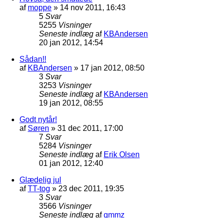
af
moppe
»
14 nov 2011, 16:43
5
Svar
5255
Visninger
Seneste indlæg
af
KBAndersen
20 jan 2012, 14:54
Sådan!!
af
KBAndersen
»
17 jan 2012, 08:50
3
Svar
3253
Visninger
Seneste indlæg
af
KBAndersen
19 jan 2012, 08:55
Godt nytår!
af
Søren
»
31 dec 2011, 17:00
7
Svar
5284
Visninger
Seneste indlæg
af
Erik Olsen
01 jan 2012, 12:40
Glædelig jul
af
TT-tog
»
23 dec 2011, 19:35
3
Svar
3566
Visninger
Seneste indlæg
af
gmmz