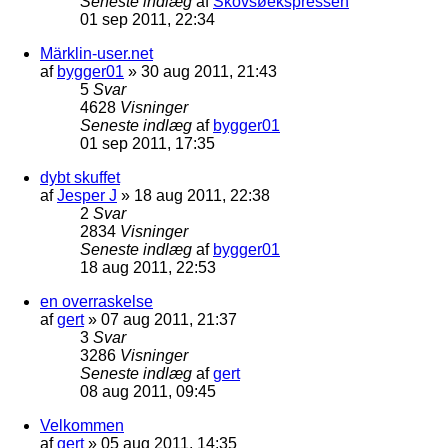
Seneste indlæg
af
Skovsøekspressen
01 sep 2011, 22:34
Märklin-user.net
af
bygger01
»
30 aug 2011, 21:43
5
Svar
4628
Visninger
Seneste indlæg
af
bygger01
01 sep 2011, 17:35
dybt skuffet
af
Jesper J
»
18 aug 2011, 22:38
2
Svar
2834
Visninger
Seneste indlæg
af
bygger01
18 aug 2011, 22:53
en overraskelse
af
gert
»
07 aug 2011, 21:37
3
Svar
3286
Visninger
Seneste indlæg
af
gert
08 aug 2011, 09:45
Velkommen
af
gert
»
05 aug 2011, 14:35