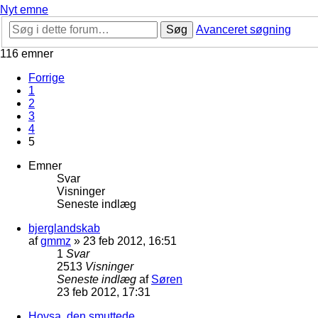
Nyt emne
Søg
Avanceret søgning
116 emner
Forrige
1
2
3
4
5
Emner
Svar
Visninger
Seneste indlæg
bjerglandskab
af
gmmz
»
23 feb 2012, 16:51
1
Svar
2513
Visninger
Seneste indlæg
af
Søren
23 feb 2012, 17:31
Hovsa, den smuttede