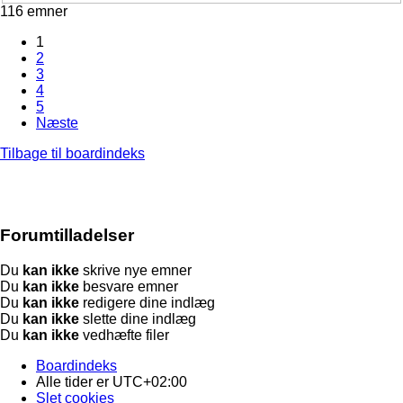
116 emner
1
2
3
4
5
Næste
Tilbage til boardindeks
Forumtilladelser
Du
kan ikke
skrive nye emner
Du
kan ikke
besvare emner
Du
kan ikke
redigere dine indlæg
Du
kan ikke
slette dine indlæg
Du
kan ikke
vedhæfte filer
Boardindeks
Alle tider er
UTC+02:00
Slet cookies