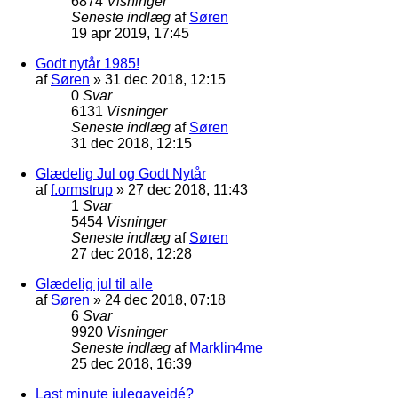
6874
Visninger
Seneste indlæg
af
Søren
19 apr 2019, 17:45
Godt nytår 1985!
af
Søren
»
31 dec 2018, 12:15
0
Svar
6131
Visninger
Seneste indlæg
af
Søren
31 dec 2018, 12:15
Glædelig Jul og Godt Nytår
af
f.ormstrup
»
27 dec 2018, 11:43
1
Svar
5454
Visninger
Seneste indlæg
af
Søren
27 dec 2018, 12:28
Glædelig jul til alle
af
Søren
»
24 dec 2018, 07:18
6
Svar
9920
Visninger
Seneste indlæg
af
Marklin4me
25 dec 2018, 16:39
Last minute julegaveidé?