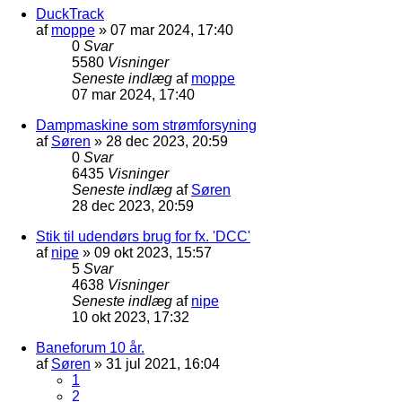
DuckTrack
af
moppe
»
07 mar 2024, 17:40
0
Svar
5580
Visninger
Seneste indlæg
af
moppe
07 mar 2024, 17:40
Dampmaskine som strømforsyning
af
Søren
»
28 dec 2023, 20:59
0
Svar
6435
Visninger
Seneste indlæg
af
Søren
28 dec 2023, 20:59
Stik til udendørs brug for fx. 'DCC'
af
nipe
»
09 okt 2023, 15:57
5
Svar
4638
Visninger
Seneste indlæg
af
nipe
10 okt 2023, 17:32
Baneforum 10 år.
af
Søren
»
31 jul 2021, 16:04
1
2