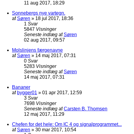
11 aug 2017, 18:29
Sonnebergs nye vartegn.
af
Søren
»
18 jul 2017, 18:36
1
Svar
5847
Visninger
Seneste indlæg
af
Søren
02 aug 2017, 09:57
Molslinjens færgenavne
af
Søren
»
14 maj 2017, 07:31
0
Svar
5283
Visninger
Seneste indlæg
af
Søren
14 maj 2017, 07:31
Bananer
af
bygger01
»
01 apr 2017, 12:59
3
Svar
7698
Visninger
Seneste indlæg
af
Carsten B. Thomsen
12 maj 2017, 11:29
Chefen for det hele: Om IC 4 og signalprogrammet...
af
Søren
»
30 mar 2017, 10:54