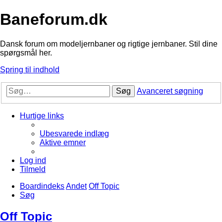
Baneforum.dk
Dansk forum om modeljernbaner og rigtige jernbaner. Stil dine
spørgsmål her.
Spring til indhold
Søg
Avanceret søgning
Hurtige links
Ubesvarede indlæg
Aktive emner
Log ind
Tilmeld
Boardindeks
Andet
Off Topic
Søg
Off Topic