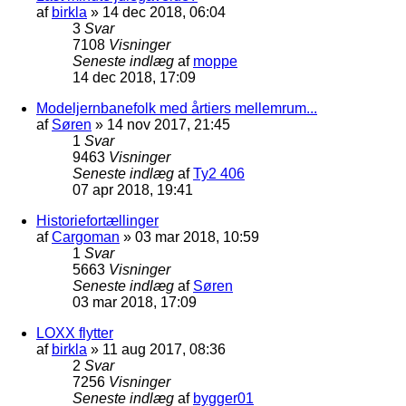
af
birkla
»
14 dec 2018, 06:04
3
Svar
7108
Visninger
Seneste indlæg
af
moppe
14 dec 2018, 17:09
Modeljernbanefolk med årtiers mellemrum...
af
Søren
»
14 nov 2017, 21:45
1
Svar
9463
Visninger
Seneste indlæg
af
Ty2 406
07 apr 2018, 19:41
Historiefortællinger
af
Cargoman
»
03 mar 2018, 10:59
1
Svar
5663
Visninger
Seneste indlæg
af
Søren
03 mar 2018, 17:09
LOXX flytter
af
birkla
»
11 aug 2017, 08:36
2
Svar
7256
Visninger
Seneste indlæg
af
bygger01