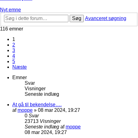
Nyt emne
Søg
Avanceret søgning
116 emner
1
2
3
4
5
Næste
Emner
Svar
Visninger
Seneste indlæg
At gå til bekendelse….
af
moppe
»
08 mar 2024, 19:27
0
Svar
23713
Visninger
Seneste indlæg
af
moppe
08 mar 2024, 19:27