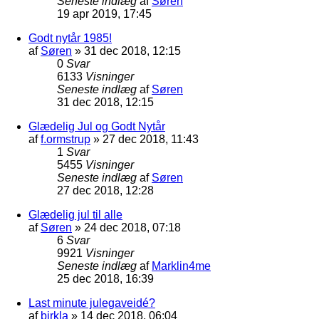
Seneste indlæg
af
Søren
19 apr 2019, 17:45
Godt nytår 1985!
af
Søren
»
31 dec 2018, 12:15
0
Svar
6133
Visninger
Seneste indlæg
af
Søren
31 dec 2018, 12:15
Glædelig Jul og Godt Nytår
af
f.ormstrup
»
27 dec 2018, 11:43
1
Svar
5455
Visninger
Seneste indlæg
af
Søren
27 dec 2018, 12:28
Glædelig jul til alle
af
Søren
»
24 dec 2018, 07:18
6
Svar
9921
Visninger
Seneste indlæg
af
Marklin4me
25 dec 2018, 16:39
Last minute julegaveidé?
af
birkla
»
14 dec 2018, 06:04