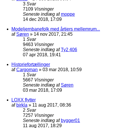
3
Svar
7109
Visninger
Seneste indlæg
af
moppe
14 dec 2018, 17:09
Modeljernbanefolk med årtiers mellemrum...
af
Søren
»
14 nov 2017, 21:45
1
Svar
9463
Visninger
Seneste indlæg
af
Ty2 406
07 apr 2018, 19:41
Historiefortællinger
af
Cargoman
»
03 mar 2018, 10:59
1
Svar
5667
Visninger
Seneste indlæg
af
Søren
03 mar 2018, 17:09
LOXX flytter
af
birkla
»
11 aug 2017, 08:36
2
Svar
7257
Visninger
Seneste indlæg
af
bygger01
11 aug 2017, 18:29