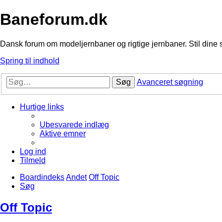
Baneforum.dk
Dansk forum om modeljernbaner og rigtige jernbaner. Stil dine 
Spring til indhold
Søg
Avanceret søgning
Hurtige links
Ubesvarede indlæg
Aktive emner
Log ind
Tilmeld
Boardindeks
Andet
Off Topic
Søg
Off Topic