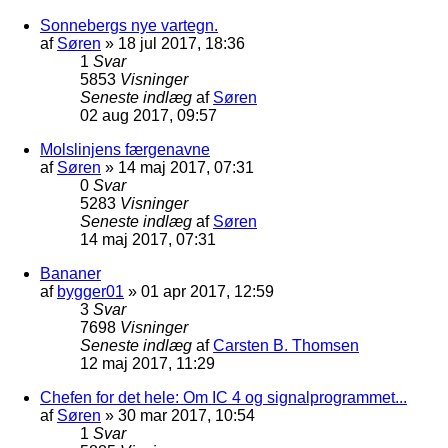
Sonnebergs nye vartegn.
af
Søren
»
18 jul 2017, 18:36
1
Svar
5853
Visninger
Seneste indlæg
af
Søren
02 aug 2017, 09:57
Molslinjens færgenavne
af
Søren
»
14 maj 2017, 07:31
0
Svar
5283
Visninger
Seneste indlæg
af
Søren
14 maj 2017, 07:31
Bananer
af
bygger01
»
01 apr 2017, 12:59
3
Svar
7698
Visninger
Seneste indlæg
af
Carsten B. Thomsen
12 maj 2017, 11:29
Chefen for det hele: Om IC 4 og signalprogrammet...
af
Søren
»
30 mar 2017, 10:54
1
Svar