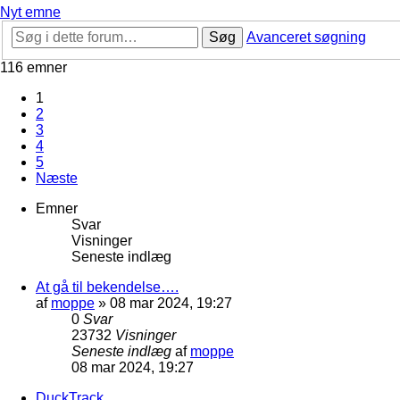
Nyt emne
Søg
Avanceret søgning
116 emner
1
2
3
4
5
Næste
Emner
Svar
Visninger
Seneste indlæg
At gå til bekendelse….
af
moppe
»
08 mar 2024, 19:27
0
Svar
23732
Visninger
Seneste indlæg
af
moppe
08 mar 2024, 19:27
DuckTrack