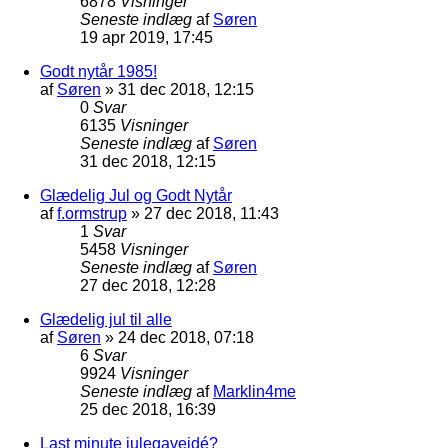
6878
Visninger
Seneste indlæg
af
Søren
19 apr 2019, 17:45
Godt nytår 1985!
af
Søren
»
31 dec 2018, 12:15
0
Svar
6135
Visninger
Seneste indlæg
af
Søren
31 dec 2018, 12:15
Glædelig Jul og Godt Nytår
af
f.ormstrup
»
27 dec 2018, 11:43
1
Svar
5458
Visninger
Seneste indlæg
af
Søren
27 dec 2018, 12:28
Glædelig jul til alle
af
Søren
»
24 dec 2018, 07:18
6
Svar
9924
Visninger
Seneste indlæg
af
Marklin4me
25 dec 2018, 16:39
Last minute julegaveidé?