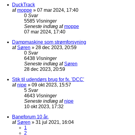
DuckTrack
af
moppe
»
07 mar 2024, 17:40
0
Svar
5585
Visninger
Seneste indlæg
af
moppe
07 mar 2024, 17:40
Dampmaskine som strømforsyning
af
Søren
»
28 dec 2023, 20:59
0
Svar
6438
Visninger
Seneste indlæg
af
Søren
28 dec 2023, 20:59
Stik til udendørs brug for fx. 'DCC'
af
nipe
»
09 okt 2023, 15:57
5
Svar
4643
Visninger
Seneste indlæg
af
nipe
10 okt 2023, 17:32
Baneforum 10 år.
af
Søren
»
31 jul 2021, 16:04
1
2