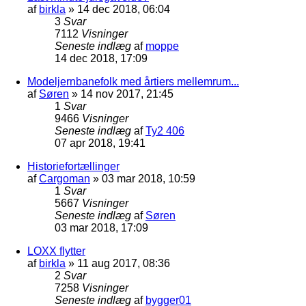
af
birkla
»
14 dec 2018, 06:04
3
Svar
7112
Visninger
Seneste indlæg
af
moppe
14 dec 2018, 17:09
Modeljernbanefolk med årtiers mellemrum...
af
Søren
»
14 nov 2017, 21:45
1
Svar
9466
Visninger
Seneste indlæg
af
Ty2 406
07 apr 2018, 19:41
Historiefortællinger
af
Cargoman
»
03 mar 2018, 10:59
1
Svar
5667
Visninger
Seneste indlæg
af
Søren
03 mar 2018, 17:09
LOXX flytter
af
birkla
»
11 aug 2017, 08:36
2
Svar
7258
Visninger
Seneste indlæg
af
bygger01