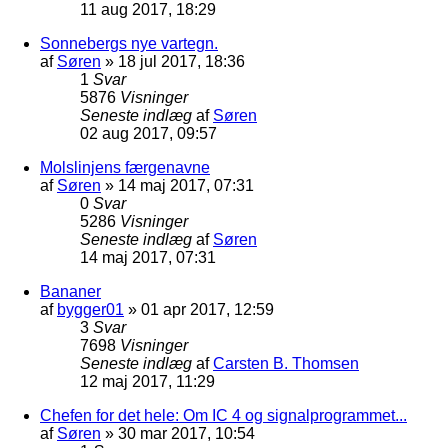
11 aug 2017, 18:29
Sonnebergs nye vartegn.
af
Søren
»
18 jul 2017, 18:36
1
Svar
5876
Visninger
Seneste indlæg
af
Søren
02 aug 2017, 09:57
Molslinjens færgenavne
af
Søren
»
14 maj 2017, 07:31
0
Svar
5286
Visninger
Seneste indlæg
af
Søren
14 maj 2017, 07:31
Bananer
af
bygger01
»
01 apr 2017, 12:59
3
Svar
7698
Visninger
Seneste indlæg
af
Carsten B. Thomsen
12 maj 2017, 11:29
Chefen for det hele: Om IC 4 og signalprogrammet...
af
Søren
»
30 mar 2017, 10:54