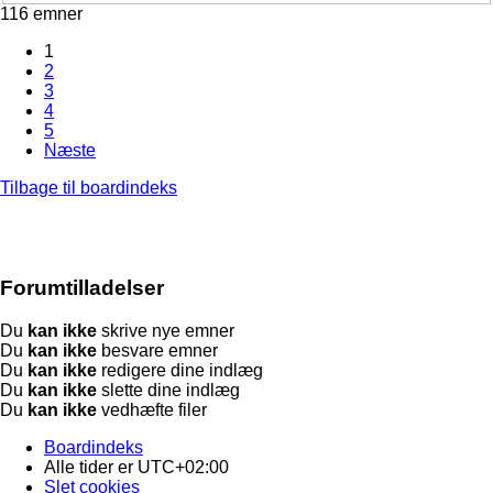
116 emner
1
2
3
4
5
Næste
Tilbage til boardindeks
Forumtilladelser
Du
kan ikke
skrive nye emner
Du
kan ikke
besvare emner
Du
kan ikke
redigere dine indlæg
Du
kan ikke
slette dine indlæg
Du
kan ikke
vedhæfte filer
Boardindeks
Alle tider er
UTC+02:00
Slet cookies