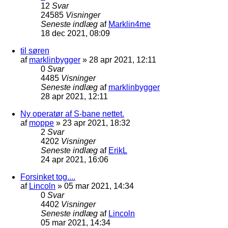
12
Svar
24585
Visninger
Seneste indlæg
af
Marklin4me
18 dec 2021, 08:09
til søren
af
marklinbygger
»
28 apr 2021, 12:11
0
Svar
4485
Visninger
Seneste indlæg
af
marklinbygger
28 apr 2021, 12:11
Ny operatør af S-bane nettet.
af
moppe
»
23 apr 2021, 18:32
2
Svar
4202
Visninger
Seneste indlæg
af
ErikL
24 apr 2021, 16:06
Forsinket tog....
af
Lincoln
»
05 mar 2021, 14:34
0
Svar
4402
Visninger
Seneste indlæg
af
Lincoln
05 mar 2021, 14:34