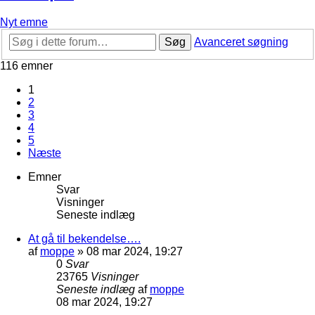
Nyt emne
Søg
Avanceret søgning
116 emner
1
2
3
4
5
Næste
Emner
Svar
Visninger
Seneste indlæg
At gå til bekendelse….
af
moppe
»
08 mar 2024, 19:27
0
Svar
23765
Visninger
Seneste indlæg
af
moppe
08 mar 2024, 19:27