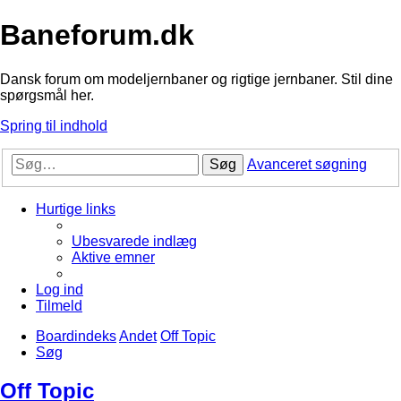
Baneforum.dk
Dansk forum om modeljernbaner og rigtige jernbaner. Stil dine
spørgsmål her.
Spring til indhold
Søg
Avanceret søgning
Hurtige links
Ubesvarede indlæg
Aktive emner
Log ind
Tilmeld
Boardindeks
Andet
Off Topic
Søg
Off Topic