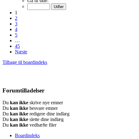
Gå til side:
1
2
3
4
5
…
45
Næste
Tilbage til boardindeks
Forumtilladelser
Du
kan ikke
skrive nye emner
Du
kan ikke
besvare emner
Du
kan ikke
redigere dine indlæg
Du
kan ikke
slette dine indlæg
Du
kan ikke
vedhæfte filer
Boardindeks