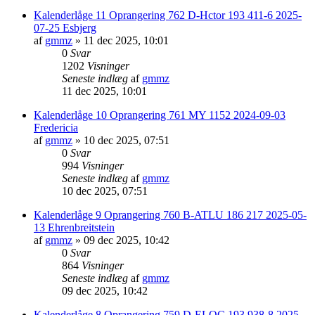
Kalenderlåge 11 Oprangering 762 D-Hctor 193 411-6 2025-
07-25 Esbjerg
af
gmmz
»
11 dec 2025, 10:01
0
Svar
1202
Visninger
Seneste indlæg
af
gmmz
11 dec 2025, 10:01
Kalenderlåge 10 Oprangering 761 MY 1152 2024-09-03
Fredericia
af
gmmz
»
10 dec 2025, 07:51
0
Svar
994
Visninger
Seneste indlæg
af
gmmz
10 dec 2025, 07:51
Kalenderlåge 9 Oprangering 760 B-ATLU 186 217 2025-05-
13 Ehrenbreitstein
af
gmmz
»
09 dec 2025, 10:42
0
Svar
864
Visninger
Seneste indlæg
af
gmmz
09 dec 2025, 10:42
Kalenderlåge 8 Oprangering 759 D-ELOC 193 938-8 2025-