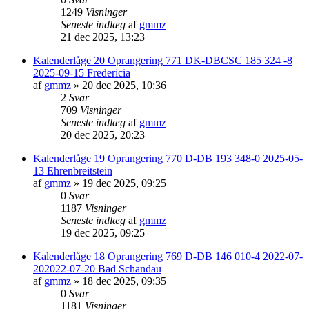
1249
Visninger
Seneste indlæg
af
gmmz
21 dec 2025, 13:23
Kalenderlåge 20 Oprangering 771 DK-DBCSC 185 324 -8
2025-09-15 Fredericia
af
gmmz
»
20 dec 2025, 10:36
2
Svar
709
Visninger
Seneste indlæg
af
gmmz
20 dec 2025, 20:23
Kalenderlåge 19 Oprangering 770 D-DB 193 348-0 2025-05-
13 Ehrenbreitstein
af
gmmz
»
19 dec 2025, 09:25
0
Svar
1187
Visninger
Seneste indlæg
af
gmmz
19 dec 2025, 09:25
Kalenderlåge 18 Oprangering 769 D-DB 146 010-4 2022-07-
202022-07-20 Bad Schandau
af
gmmz
»
18 dec 2025, 09:35
0
Svar
1181
Visninger