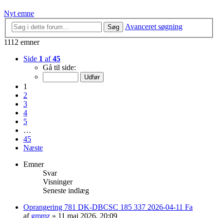
Nyt emne
Avanceret søgning
Søg
1112 emner
Side
1
af
45
Gå til side:
1
2
3
4
5
…
45
Næste
Emner
Svar
Visninger
Seneste indlæg
Oprangering 781 DK-DBCSC 185 337 2026-04-11 Fa
af
gmmz
»
11 maj 2026, 20:09