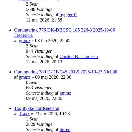
2
Svar
5688
Visninger
Seneste indlæg
af
bygger01
12 maj 2026, 21:58
Oprangering 776 DK-DBCSC 185 326-3 2025-10-06
Fredericia
af
gmmz
»
08 feb 2026, 22:45
3
Svar
944
Visninger
Seneste indlæg
af
Carsten B. Thomsen
12 maj 2026, 20:13
Oprangering 780 D-DB 245 201-9 2025-10-27 Niebüll
af
gmmz
»
09 maj 2026, 22:36
0
Svar
683
Visninger
Seneste indlæg
af
gmmz
09 maj 2026, 22:36
Togulykke nordsjælland
af
Traxx
»
23 apr 2026, 10:53
1
Svar
2829
Visninger
Seneste indlæg
af
Søren