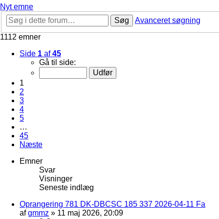
Nyt emne
Søg
Avanceret søgning
1112 emner
Side
1
af
45
Gå til side:
1
2
3
4
5
…
45
Næste
Emner
Svar
Visninger
Seneste indlæg
Oprangering 781 DK-DBCSC 185 337 2026-04-11 Fa
af
gmmz
»
11 maj 2026, 20:09