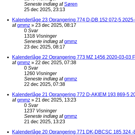
Seneste indlæg
af
Søren
25 dec 2025, 23:13
Kalenderlåge 23 Oprangering 774 D-DB 152 072-5 2025-
af
gmmz
»
23 dec 2025, 08:17
0
Svar
1318
Visninger
Seneste indlæg
af
gmmz
23 dec 2025, 08:17
Kalenderlåge 22 Oprangering 773 MZ 1456 2020-03-03 F
af
gmmz
»
22 dec 2025, 07:38
0
Svar
1260
Visninger
Seneste indlæg
af
gmmz
22 dec 2025, 07:38
Kalenderlåge 21 Oprangering 772 D-AKIEM 193 869-5 2
af
gmmz
»
21 dec 2025, 13:23
0
Svar
1237
Visninger
Seneste indlæg
af
gmmz
21 dec 2025, 13:23
Kalenderlåge 20 Oprangering 771 DK-DBCSC 185 324 -8