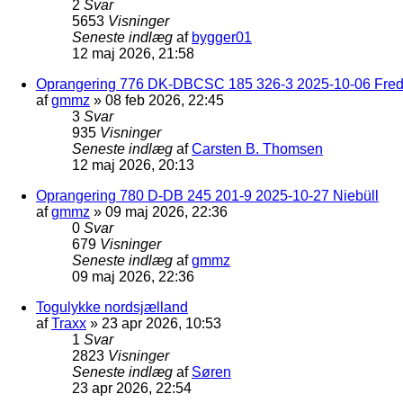
2
Svar
5653
Visninger
Seneste indlæg
af
bygger01
12 maj 2026, 21:58
Oprangering 776 DK-DBCSC 185 326-3 2025-10-06 Frede
af
gmmz
»
08 feb 2026, 22:45
3
Svar
935
Visninger
Seneste indlæg
af
Carsten B. Thomsen
12 maj 2026, 20:13
Oprangering 780 D-DB 245 201-9 2025-10-27 Niebüll
af
gmmz
»
09 maj 2026, 22:36
0
Svar
679
Visninger
Seneste indlæg
af
gmmz
09 maj 2026, 22:36
Togulykke nordsjælland
af
Traxx
»
23 apr 2026, 10:53
1
Svar
2823
Visninger
Seneste indlæg
af
Søren
23 apr 2026, 22:54