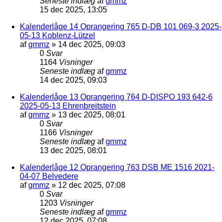
Seneste indlæg
af
gmmz
15 dec 2025, 13:05
Kalenderlåge 14 Oprangering 765 D-DB 101 069-3 2025-
05-13 Koblenz-Lützel
af
gmmz
»
14 dec 2025, 09:03
0
Svar
1164
Visninger
Seneste indlæg
af
gmmz
14 dec 2025, 09:03
Kalenderlåge 13 Oprangering 764 D-DISPO 193 642-6
2025-05-13 Ehrenbreitstein
af
gmmz
»
13 dec 2025, 08:01
0
Svar
1166
Visninger
Seneste indlæg
af
gmmz
13 dec 2025, 08:01
Kalenderlåge 12 Oprangering 763 DSB ME 1516 2021-
04-07 Belvedere
af
gmmz
»
12 dec 2025, 07:08
0
Svar
1203
Visninger
Seneste indlæg
af
gmmz
12 dec 2025, 07:08