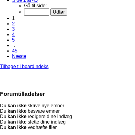
Side
1
af
45
Gå til side:
1
2
3
4
5
…
45
Næste
Tilbage til boardindeks
Forumtilladelser
Du
kan ikke
skrive nye emner
Du
kan ikke
besvare emner
Du
kan ikke
redigere dine indlæg
Du
kan ikke
slette dine indlæg
Du
kan ikke
vedhæfte filer