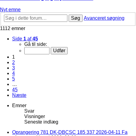
Nyt emne
Søg
Avanceret søgning
1112 emner
Side
1
af
45
Gå til side:
1
2
3
4
5
…
45
Næste
Emner
Svar
Visninger
Seneste indlæg
Oprangering 781 DK-DBCSC 185 337 2026-04-11 Fa