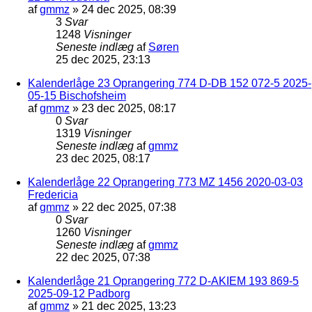
af
gmmz
»
24 dec 2025, 08:39
3
Svar
1248
Visninger
Seneste indlæg
af
Søren
25 dec 2025, 23:13
Kalenderlåge 23 Oprangering 774 D-DB 152 072-5 2025-
05-15 Bischofsheim
af
gmmz
»
23 dec 2025, 08:17
0
Svar
1319
Visninger
Seneste indlæg
af
gmmz
23 dec 2025, 08:17
Kalenderlåge 22 Oprangering 773 MZ 1456 2020-03-03
Fredericia
af
gmmz
»
22 dec 2025, 07:38
0
Svar
1260
Visninger
Seneste indlæg
af
gmmz
22 dec 2025, 07:38
Kalenderlåge 21 Oprangering 772 D-AKIEM 193 869-5
2025-09-12 Padborg
af
gmmz
»
21 dec 2025, 13:23