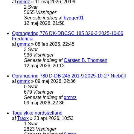
af
gmmz
»
11 maj 2026, 20:09
2
Svar
5655
Visninger
Seneste indlæg
af
bygger01
12 maj 2026, 21:58
Oprangering 776 DK-DBCSC 185 326-3 2025-10-06
Fredericia
af
gmmz
»
08 feb 2026, 22:45
3
Svar
936
Visninger
Seneste indlæg
af
Carsten B. Thomsen
12 maj 2026, 20:13
Oprangering 780 D-DB 245 201-9 2025-10-27 Niebüll
af
gmmz
»
09 maj 2026, 22:36
0
Svar
679
Visninger
Seneste indlæg
af
gmmz
09 maj 2026, 22:36
Togulykke nordsjælland
af
Traxx
»
23 apr 2026, 10:53
1
Svar
2823
Visninger