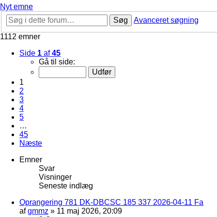
Nyt emne
Søg
Avanceret søgning
1112 emner
Side
1
af
45
Gå til side:
1
2
3
4
5
…
45
Næste
Emner
Svar
Visninger
Seneste indlæg
Oprangering 781 DK-DBCSC 185 337 2026-04-11 Fa
af
gmmz
»
11 maj 2026, 20:09