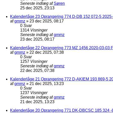
Seneste indlæg
af
Søren
25 dec 2025, 23:13
Kalenderlåge 23 Oprangering 774 D-DB 152 072-5 2025-
af
gmmz
»
23 dec 2025, 08:17
0
Svar
1314
Visninger
Seneste indlæg
af
gmmz
23 dec 2025, 08:17
Kalenderlåge 22 Oprangering 773 MZ 1456 2020-03-03 F
af
gmmz
»
22 dec 2025, 07:38
0
Svar
1257
Visninger
Seneste indlæg
af
gmmz
22 dec 2025, 07:38
Kalenderlåge 21 Oprangering 772 D-AKIEM 193 869-5 2
af
gmmz
»
21 dec 2025, 13:23
0
Svar
1237
Visninger
Seneste indlæg
af
gmmz
21 dec 2025, 13:23
Kalenderlåge 20 Oprangering 771 DK-DBCSC 185 324 -8