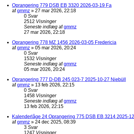
Oprangering 779 DSB EB 3320 2026-03-19 Fa
af
gmmz
»
27 mar 2026, 22:18
0
Svar
2512
Visninger
Seneste indlæg
af
gmmz
27 mar 2026, 22:18
Oprangering 778 MZ 1456 2026-03-05 Fredericia
af
gmmz
»
05 mar 2026, 20:24
0
Svar
1532
Visninger
Seneste indlæg
af
gmmz
05 mar 2026, 20:24
Oprangering 777 D-DB 245 023-7 2025-10-27 Niebüll
af
gmmz
»
13 feb 2026, 22:15
0
Svar
1458
Visninger
Seneste indlæg
af
gmmz
13 feb 2026, 22:15
Kalenderlåge 24 Oprangering 775 DSB EB 3214 2025-12-
af
gmmz
»
24 dec 2025, 08:39
3
Svar
1247
Visninger