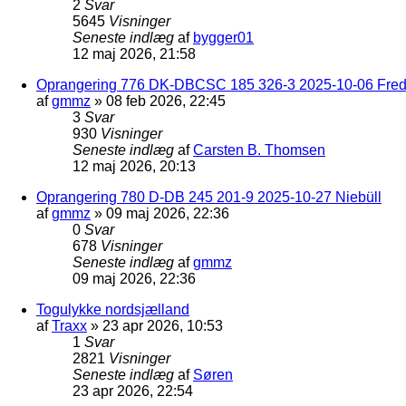
2
Svar
5645
Visninger
Seneste indlæg
af
bygger01
12 maj 2026, 21:58
Oprangering 776 DK-DBCSC 185 326-3 2025-10-06 Frede
af
gmmz
»
08 feb 2026, 22:45
3
Svar
930
Visninger
Seneste indlæg
af
Carsten B. Thomsen
12 maj 2026, 20:13
Oprangering 780 D-DB 245 201-9 2025-10-27 Niebüll
af
gmmz
»
09 maj 2026, 22:36
0
Svar
678
Visninger
Seneste indlæg
af
gmmz
09 maj 2026, 22:36
Togulykke nordsjælland
af
Traxx
»
23 apr 2026, 10:53
1
Svar
2821
Visninger
Seneste indlæg
af
Søren
23 apr 2026, 22:54