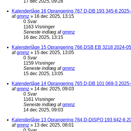
17 dec 2025, 09:28
Kalenderlåge 16 Oprangering 767 D-DB 193 345-6 2025-0
af
gmmz
»
16 dec 2025, 13:15
0
Svar
1163
Visninger
Seneste indlæg
af
gmmz
16 dec 2025, 13:15
Kalenderlåge 15 Oprangering 766 DSB EB 3218 2024-05
af
gmmz
»
15 dec 2025, 13:05
0
Svar
1159
Visninger
Seneste indlæg
af
gmmz
15 dec 2025, 13:05
Kalenderlåge 14 Oprangering 765 D-DB 101 069-3 2025-
af
gmmz
»
14 dec 2025, 09:03
0
Svar
1161
Visninger
Seneste indlæg
af
gmmz
14 dec 2025, 09:03
Kalenderlåge 13 Oprangering 764 D-DISPO 193 642-6 20
af
gmmz
»
13 dec 2025, 08:01
0
Svar