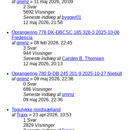
af
gmmz
»
11 maj 2026, 20:09
2
Svar
5692
Visninger
Seneste indlæg
af
bygger01
12 maj 2026, 21:58
Oprangering 776 DK-DBCSC 185 326-3 2025-10-06
Fredericia
af
gmmz
»
08 feb 2026, 22:45
3
Svar
944
Visninger
Seneste indlæg
af
Carsten B. Thomsen
12 maj 2026, 20:13
Oprangering 780 D-DB 245 201-9 2025-10-27 Niebüll
af
gmmz
»
09 maj 2026, 22:36
0
Svar
686
Visninger
Seneste indlæg
af
gmmz
09 maj 2026, 22:36
Togulykke nordsjælland
af
Traxx
»
23 apr 2026, 10:53
1
Svar
2829
Visninger