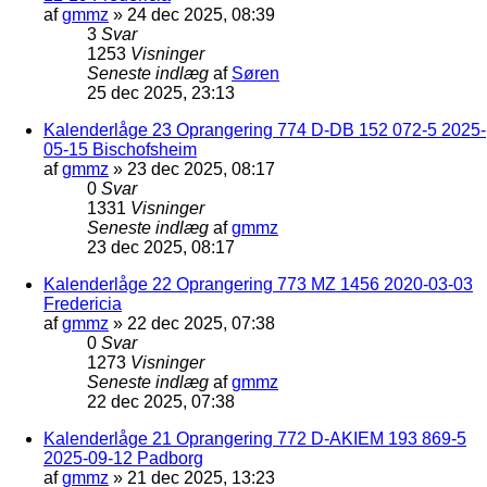
af
gmmz
»
24 dec 2025, 08:39
3
Svar
1253
Visninger
Seneste indlæg
af
Søren
25 dec 2025, 23:13
Kalenderlåge 23 Oprangering 774 D-DB 152 072-5 2025-
05-15 Bischofsheim
af
gmmz
»
23 dec 2025, 08:17
0
Svar
1331
Visninger
Seneste indlæg
af
gmmz
23 dec 2025, 08:17
Kalenderlåge 22 Oprangering 773 MZ 1456 2020-03-03
Fredericia
af
gmmz
»
22 dec 2025, 07:38
0
Svar
1273
Visninger
Seneste indlæg
af
gmmz
22 dec 2025, 07:38
Kalenderlåge 21 Oprangering 772 D-AKIEM 193 869-5
2025-09-12 Padborg
af
gmmz
»
21 dec 2025, 13:23