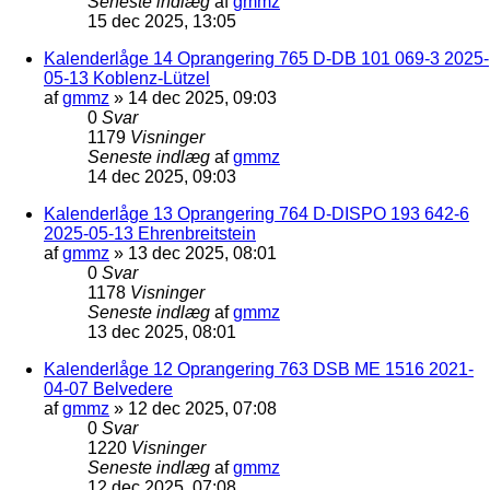
Seneste indlæg
af
gmmz
15 dec 2025, 13:05
Kalenderlåge 14 Oprangering 765 D-DB 101 069-3 2025-
05-13 Koblenz-Lützel
af
gmmz
»
14 dec 2025, 09:03
0
Svar
1179
Visninger
Seneste indlæg
af
gmmz
14 dec 2025, 09:03
Kalenderlåge 13 Oprangering 764 D-DISPO 193 642-6
2025-05-13 Ehrenbreitstein
af
gmmz
»
13 dec 2025, 08:01
0
Svar
1178
Visninger
Seneste indlæg
af
gmmz
13 dec 2025, 08:01
Kalenderlåge 12 Oprangering 763 DSB ME 1516 2021-
04-07 Belvedere
af
gmmz
»
12 dec 2025, 07:08
0
Svar
1220
Visninger
Seneste indlæg
af
gmmz
12 dec 2025, 07:08