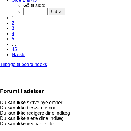
Side
1
af
45
Gå til side:
1
2
3
4
5
…
45
Næste
Tilbage til boardindeks
Forumtilladelser
Du
kan ikke
skrive nye emner
Du
kan ikke
besvare emner
Du
kan ikke
redigere dine indlæg
Du
kan ikke
slette dine indlæg
Du
kan ikke
vedhæfte filer