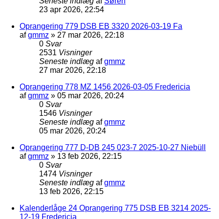
Seneste indlæg
af
Søren
23 apr 2026, 22:54
Oprangering 779 DSB EB 3320 2026-03-19 Fa
af
gmmz
»
27 mar 2026, 22:18
0
Svar
2531
Visninger
Seneste indlæg
af
gmmz
27 mar 2026, 22:18
Oprangering 778 MZ 1456 2026-03-05 Fredericia
af
gmmz
»
05 mar 2026, 20:24
0
Svar
1546
Visninger
Seneste indlæg
af
gmmz
05 mar 2026, 20:24
Oprangering 777 D-DB 245 023-7 2025-10-27 Niebüll
af
gmmz
»
13 feb 2026, 22:15
0
Svar
1474
Visninger
Seneste indlæg
af
gmmz
13 feb 2026, 22:15
Kalenderlåge 24 Oprangering 775 DSB EB 3214 2025-
12-19 Fredericia