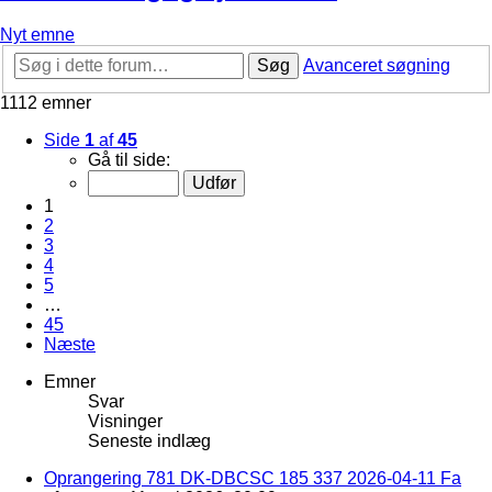
Nyt emne
Søg
Avanceret søgning
1112 emner
Side
1
af
45
Gå til side:
1
2
3
4
5
…
45
Næste
Emner
Svar
Visninger
Seneste indlæg
Oprangering 781 DK-DBCSC 185 337 2026-04-11 Fa