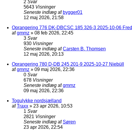
2
Svar
5643
Visninger
Seneste indlæg
af
bygger01
12 maj 2026, 21:58
Oprangering 776 DK-DBCSC 185 326-3 2025-10-06 Frede
af
gmmz
»
08 feb 2026, 22:45
3
Svar
930
Visninger
Seneste indlæg
af
Carsten B. Thomsen
12 maj 2026, 20:13
Oprangering 780 D-DB 245 201-9 2025-10-27 Niebüll
af
gmmz
»
09 maj 2026, 22:36
0
Svar
678
Visninger
Seneste indlæg
af
gmmz
09 maj 2026, 22:36
Togulykke nordsjælland
af
Traxx
»
23 apr 2026, 10:53
1
Svar
2821
Visninger
Seneste indlæg
af
Søren
23 apr 2026, 22:54