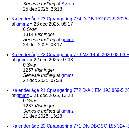
Seneste indlæg
af
Søren
25 dec 2025, 23:13
Kalenderlåge 23 Oprangering 774 D-DB 152 072-5 2025-
af
gmmz
»
23 dec 2025, 08:17
0
Svar
1314
Visninger
Seneste indlæg
af
gmmz
23 dec 2025, 08:17
Kalenderlåge 22 Oprangering 773 MZ 1456 2020-03-03 F
af
gmmz
»
22 dec 2025, 07:38
0
Svar
1257
Visninger
Seneste indlæg
af
gmmz
22 dec 2025, 07:38
Kalenderlåge 21 Oprangering 772 D-AKIEM 193 869-5 2
af
gmmz
»
21 dec 2025, 13:23
0
Svar
1237
Visninger
Seneste indlæg
af
gmmz
21 dec 2025, 13:23
Kalenderlåge 20 Oprangering 771 DK-DBCSC 185 324 -8