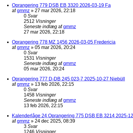
Oprangering 779 DSB EB 3320 2026-03-19 Fa
af
gmmz
»
27 mar 2026, 22:18
0
Svar
2512
Visninger
Seneste indlæg
af
gmmz
27 mar 2026, 22:18
Oprangering 778 MZ 1456 2026-03-05 Fredericia
af
gmmz
»
05 mar 2026, 20:24
0
Svar
1531
Visninger
Seneste indlæg
af
gmmz
05 mar 2026, 20:24
Oprangering 777 D-DB 245 023-7 2025-10-27 Niebüll
af
gmmz
»
13 feb 2026, 22:15
0
Svar
1458
Visninger
Seneste indlæg
af
gmmz
13 feb 2026, 22:15
Kalenderlåge 24 Oprangering 775 DSB EB 3214 2025-12-
af
gmmz
»
24 dec 2025, 08:39
3
Svar
1246
Visninger