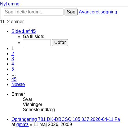
Nyt emne
Søg
Avanceret søgning
1112 emner
Side
1
af
45
Gå til side:
1
2
3
4
5
…
45
Næste
Emner
Svar
Visninger
Seneste indlæg
Oprangering 781 DK-DBCSC 185 337 2026-04-11 Fa
af
gmmz
»
11 maj 2026, 20:09