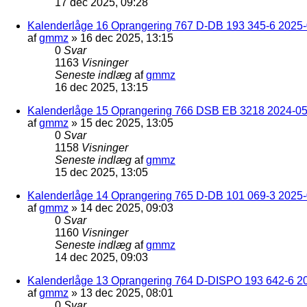
17 dec 2025, 09:28
Kalenderlåge 16 Oprangering 767 D-DB 193 345-6 2025-0
af
gmmz
»
16 dec 2025, 13:15
0
Svar
1163
Visninger
Seneste indlæg
af
gmmz
16 dec 2025, 13:15
Kalenderlåge 15 Oprangering 766 DSB EB 3218 2024-05
af
gmmz
»
15 dec 2025, 13:05
0
Svar
1158
Visninger
Seneste indlæg
af
gmmz
15 dec 2025, 13:05
Kalenderlåge 14 Oprangering 765 D-DB 101 069-3 2025-
af
gmmz
»
14 dec 2025, 09:03
0
Svar
1160
Visninger
Seneste indlæg
af
gmmz
14 dec 2025, 09:03
Kalenderlåge 13 Oprangering 764 D-DISPO 193 642-6 20
af
gmmz
»
13 dec 2025, 08:01
0
Svar