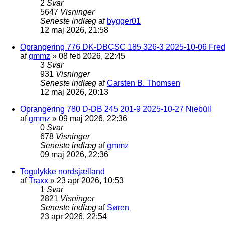
2
Svar
5647
Visninger
Seneste indlæg
af
bygger01
12 maj 2026, 21:58
Oprangering 776 DK-DBCSC 185 326-3 2025-10-06 Frede
af
gmmz
»
08 feb 2026, 22:45
3
Svar
931
Visninger
Seneste indlæg
af
Carsten B. Thomsen
12 maj 2026, 20:13
Oprangering 780 D-DB 245 201-9 2025-10-27 Niebüll
af
gmmz
»
09 maj 2026, 22:36
0
Svar
678
Visninger
Seneste indlæg
af
gmmz
09 maj 2026, 22:36
Togulykke nordsjælland
af
Traxx
»
23 apr 2026, 10:53
1
Svar
2821
Visninger
Seneste indlæg
af
Søren
23 apr 2026, 22:54