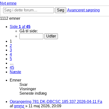
Nyt emne
Søg
Avanceret søgning
1112 emner
Side
1
af
45
Gå til side:
1
2
3
4
5
…
45
Næste
Emner
Svar
Visninger
Seneste indlæg
Oprangering 781 DK-DBCSC 185 337 2026-04-11 Fa
af
gmmz
»
11 maj 2026, 20:09