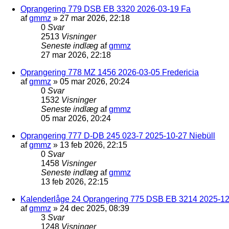
Oprangering 779 DSB EB 3320 2026-03-19 Fa
af
gmmz
»
27 mar 2026, 22:18
0
Svar
2513
Visninger
Seneste indlæg
af
gmmz
27 mar 2026, 22:18
Oprangering 778 MZ 1456 2026-03-05 Fredericia
af
gmmz
»
05 mar 2026, 20:24
0
Svar
1532
Visninger
Seneste indlæg
af
gmmz
05 mar 2026, 20:24
Oprangering 777 D-DB 245 023-7 2025-10-27 Niebüll
af
gmmz
»
13 feb 2026, 22:15
0
Svar
1458
Visninger
Seneste indlæg
af
gmmz
13 feb 2026, 22:15
Kalenderlåge 24 Oprangering 775 DSB EB 3214 2025-12-
af
gmmz
»
24 dec 2025, 08:39
3
Svar
1248
Visninger