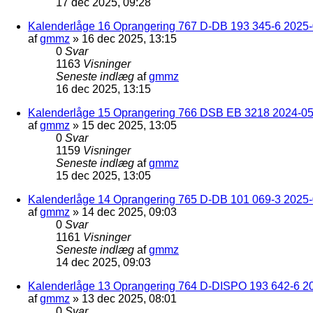
17 dec 2025, 09:28
Kalenderlåge 16 Oprangering 767 D-DB 193 345-6 2025-0
af
gmmz
»
16 dec 2025, 13:15
0
Svar
1163
Visninger
Seneste indlæg
af
gmmz
16 dec 2025, 13:15
Kalenderlåge 15 Oprangering 766 DSB EB 3218 2024-05
af
gmmz
»
15 dec 2025, 13:05
0
Svar
1159
Visninger
Seneste indlæg
af
gmmz
15 dec 2025, 13:05
Kalenderlåge 14 Oprangering 765 D-DB 101 069-3 2025-
af
gmmz
»
14 dec 2025, 09:03
0
Svar
1161
Visninger
Seneste indlæg
af
gmmz
14 dec 2025, 09:03
Kalenderlåge 13 Oprangering 764 D-DISPO 193 642-6 20
af
gmmz
»
13 dec 2025, 08:01
0
Svar