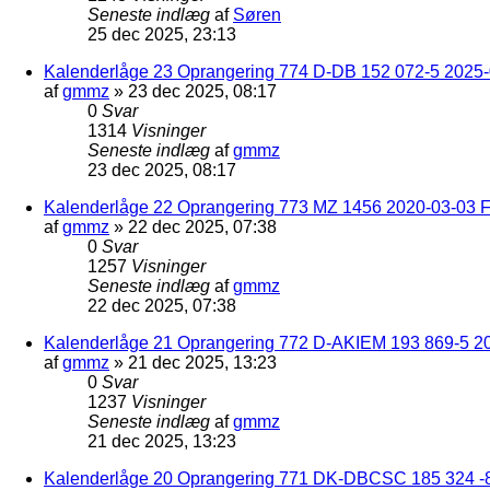
Seneste indlæg
af
Søren
25 dec 2025, 23:13
Kalenderlåge 23 Oprangering 774 D-DB 152 072-5 2025-
af
gmmz
»
23 dec 2025, 08:17
0
Svar
1314
Visninger
Seneste indlæg
af
gmmz
23 dec 2025, 08:17
Kalenderlåge 22 Oprangering 773 MZ 1456 2020-03-03 F
af
gmmz
»
22 dec 2025, 07:38
0
Svar
1257
Visninger
Seneste indlæg
af
gmmz
22 dec 2025, 07:38
Kalenderlåge 21 Oprangering 772 D-AKIEM 193 869-5 2
af
gmmz
»
21 dec 2025, 13:23
0
Svar
1237
Visninger
Seneste indlæg
af
gmmz
21 dec 2025, 13:23
Kalenderlåge 20 Oprangering 771 DK-DBCSC 185 324 -8