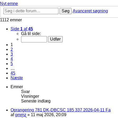
Nyt emne
Søg
Avanceret søgning
1112 emner
Side
1
af
45
Gå til side:
1
2
3
4
5
…
45
Næste
Emner
Svar
Visninger
Seneste indlæg
Oprangering 781 DK-DBCSC 185 337 2026-04-11 Fa
af
gmmz
»
11 maj 2026, 20:09