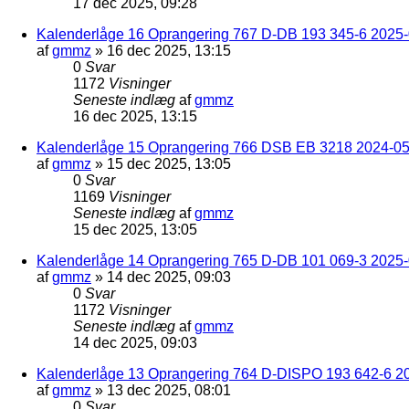
17 dec 2025, 09:28
Kalenderlåge 16 Oprangering 767 D-DB 193 345-6 2025-0
af
gmmz
»
16 dec 2025, 13:15
0
Svar
1172
Visninger
Seneste indlæg
af
gmmz
16 dec 2025, 13:15
Kalenderlåge 15 Oprangering 766 DSB EB 3218 2024-05
af
gmmz
»
15 dec 2025, 13:05
0
Svar
1169
Visninger
Seneste indlæg
af
gmmz
15 dec 2025, 13:05
Kalenderlåge 14 Oprangering 765 D-DB 101 069-3 2025-
af
gmmz
»
14 dec 2025, 09:03
0
Svar
1172
Visninger
Seneste indlæg
af
gmmz
14 dec 2025, 09:03
Kalenderlåge 13 Oprangering 764 D-DISPO 193 642-6 20
af
gmmz
»
13 dec 2025, 08:01
0
Svar