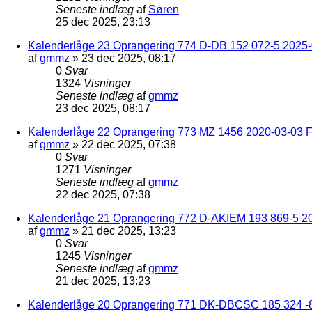
Seneste indlæg
af
Søren
25 dec 2025, 23:13
Kalenderlåge 23 Oprangering 774 D-DB 152 072-5 2025-
af
gmmz
»
23 dec 2025, 08:17
0
Svar
1324
Visninger
Seneste indlæg
af
gmmz
23 dec 2025, 08:17
Kalenderlåge 22 Oprangering 773 MZ 1456 2020-03-03 F
af
gmmz
»
22 dec 2025, 07:38
0
Svar
1271
Visninger
Seneste indlæg
af
gmmz
22 dec 2025, 07:38
Kalenderlåge 21 Oprangering 772 D-AKIEM 193 869-5 2
af
gmmz
»
21 dec 2025, 13:23
0
Svar
1245
Visninger
Seneste indlæg
af
gmmz
21 dec 2025, 13:23
Kalenderlåge 20 Oprangering 771 DK-DBCSC 185 324 -8