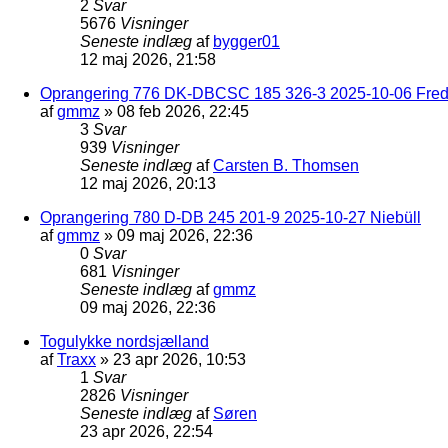
2
Svar
5676
Visninger
Seneste indlæg
af
bygger01
12 maj 2026, 21:58
Oprangering 776 DK-DBCSC 185 326-3 2025-10-06 Frede
af
gmmz
»
08 feb 2026, 22:45
3
Svar
939
Visninger
Seneste indlæg
af
Carsten B. Thomsen
12 maj 2026, 20:13
Oprangering 780 D-DB 245 201-9 2025-10-27 Niebüll
af
gmmz
»
09 maj 2026, 22:36
0
Svar
681
Visninger
Seneste indlæg
af
gmmz
09 maj 2026, 22:36
Togulykke nordsjælland
af
Traxx
»
23 apr 2026, 10:53
1
Svar
2826
Visninger
Seneste indlæg
af
Søren
23 apr 2026, 22:54