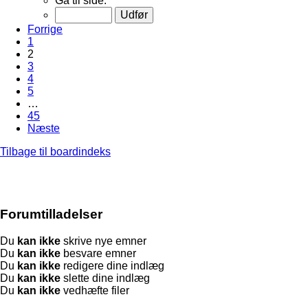
Gå til side:
Forrige
1
2
3
4
5
…
45
Næste
Tilbage til boardindeks
Forumtilladelser
Du
kan ikke
skrive nye emner
Du
kan ikke
besvare emner
Du
kan ikke
redigere dine indlæg
Du
kan ikke
slette dine indlæg
Du
kan ikke
vedhæfte filer