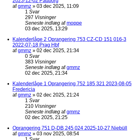
2023-12-02 Padborg
af
gmmz
»
03 dec 2025, 11:09
1
Svar
297
Visninger
Seneste indlæg
af
moppe
03 dec 2025, 13:29
Kalenderlåge 2 Oprangering 753 CZ-CD 151 016-3
2022-07-18 Prag Hbf
af
gmmz
»
02 dec 2025, 21:34
0
Svar
383
Visninger
Seneste indlæg
af
gmmz
02 dec 2025, 21:34
Kalenderlåge 1 Oprangering 752 185 321 2023-08-05
Fredericia
af
gmmz
»
02 dec 2025, 21:24
1
Svar
210
Visninger
Seneste indlæg
af
gmmz
02 dec 2025, 21:25
Oprangering 751 D-DB 245 024 2025-10-27 Niebüll
af
gmmz
»
03 nov 2025, 08:54
1
Svar