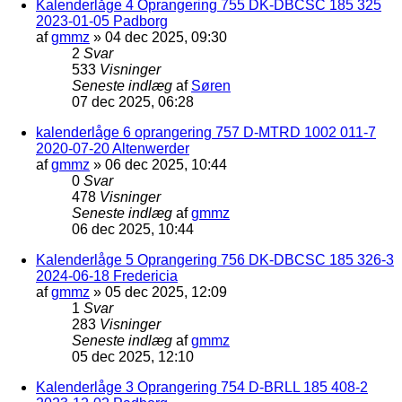
Kalenderlåge 4 Oprangering 755 DK-DBCSC 185 325
2023-01-05 Padborg
af
gmmz
»
04 dec 2025, 09:30
2
Svar
533
Visninger
Seneste indlæg
af
Søren
07 dec 2025, 06:28
kalenderlåge 6 oprangering 757 D-MTRD 1002 011-7
2020-07-20 Altenwerder
af
gmmz
»
06 dec 2025, 10:44
0
Svar
478
Visninger
Seneste indlæg
af
gmmz
06 dec 2025, 10:44
Kalenderlåge 5 Oprangering 756 DK-DBCSC 185 326-3
2024-06-18 Fredericia
af
gmmz
»
05 dec 2025, 12:09
1
Svar
283
Visninger
Seneste indlæg
af
gmmz
05 dec 2025, 12:10
Kalenderlåge 3 Oprangering 754 D-BRLL 185 408-2