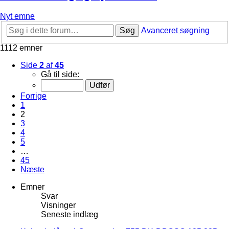
Nyt emne
Søg
Avanceret søgning
1112 emner
Side
2
af
45
Gå til side:
Forrige
1
2
3
4
5
…
45
Næste
Emner
Svar
Visninger
Seneste indlæg