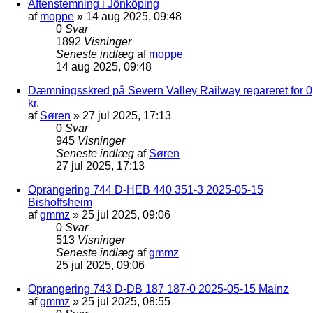
Aftenstemning i Jönköping
af
moppe
»
14 aug 2025, 09:48
0
Svar
1892
Visninger
Seneste indlæg
af
moppe
14 aug 2025, 09:48
Dæmningsskred på Severn Valley Railway repareret for 0
kr.
af
Søren
»
27 jul 2025, 17:13
0
Svar
945
Visninger
Seneste indlæg
af
Søren
27 jul 2025, 17:13
Oprangering 744 D-HEB 440 351-3 2025-05-15
Bishoffsheim
af
gmmz
»
25 jul 2025, 09:06
0
Svar
513
Visninger
Seneste indlæg
af
gmmz
25 jul 2025, 09:06
Oprangering 743 D-DB 187 187-0 2025-05-15 Mainz
af
gmmz
»
25 jul 2025, 08:55