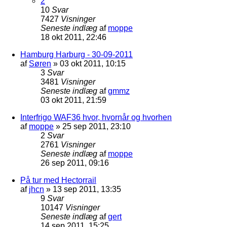
2
10
Svar
7427
Visninger
Seneste indlæg
af
moppe
18 okt 2011, 22:46
Hamburg Harburg - 30-09-2011
af
Søren
»
03 okt 2011, 10:15
3
Svar
3481
Visninger
Seneste indlæg
af
gmmz
03 okt 2011, 21:59
Interfrigo WAF36 hvor, hvornår og hvorhen
af
moppe
»
25 sep 2011, 23:10
2
Svar
2761
Visninger
Seneste indlæg
af
moppe
26 sep 2011, 09:16
På tur med Hectorrail
af
jhcn
»
13 sep 2011, 13:35
9
Svar
10147
Visninger
Seneste indlæg
af
gert
14 sep 2011, 15:25