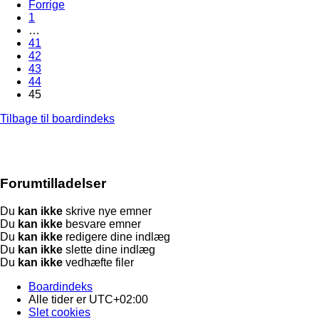
Forrige
1
…
41
42
43
44
45
Tilbage til boardindeks
Forumtilladelser
Du
kan ikke
skrive nye emner
Du
kan ikke
besvare emner
Du
kan ikke
redigere dine indlæg
Du
kan ikke
slette dine indlæg
Du
kan ikke
vedhæfte filer
Boardindeks
Alle tider er
UTC+02:00
Slet cookies