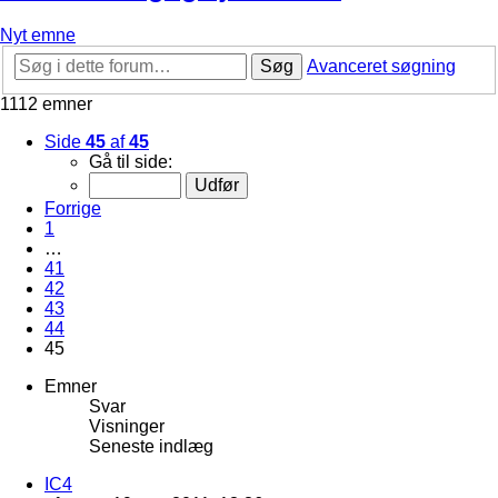
Nyt emne
Søg
Avanceret søgning
1112 emner
Side
45
af
45
Gå til side:
Forrige
1
…
41
42
43
44
45
Emner
Svar
Visninger
Seneste indlæg
IC4