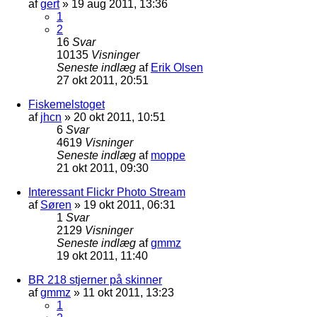
af
gert
»
19 aug 2011, 13:36
1
2
16
Svar
10135
Visninger
Seneste indlæg
af
Erik Olsen
27 okt 2011, 20:51
Fiskemelstoget
af
jhcn
»
20 okt 2011, 10:51
6
Svar
4619
Visninger
Seneste indlæg
af
moppe
21 okt 2011, 09:30
Interessant Flickr Photo Stream
af
Søren
»
19 okt 2011, 06:31
1
Svar
2129
Visninger
Seneste indlæg
af
gmmz
19 okt 2011, 11:40
BR 218 stjerner på skinner
af
gmmz
»
11 okt 2011, 13:23
1