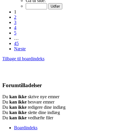
Gå til side:
1
2
3
4
5
…
45
Næste
Tilbage til boardindeks
Forumtilladelser
Du
kan ikke
skrive nye emner
Du
kan ikke
besvare emner
Du
kan ikke
redigere dine indlæg
Du
kan ikke
slette dine indlæg
Du
kan ikke
vedhæfte filer
Boardindeks