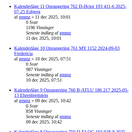
Kalenderlåge 11 Oprangering 762 D-Hctor 193 411-6 2025-
07-25 Esbjerg
af
gmmz
»
11 dec 2025, 10:01
0
Svar
1196
Visninger
Seneste indlæg
af
gmmz
11 dec 2025, 10:01
Kalenderlåge 10 Oprangering 761 MY 1152 2024-09-03
Fredericia
af
gmmz
»
10 dec 2025, 07:51
0
Svar
987
Visninger
Seneste indlæg
af
gmmz
10 dec 2025, 07:51
Kalenderlåge 9 Oprangering 760 B-ATLU 186 217 2025-05-
13 Ehrenbreitstein
af
gmmz
»
09 dec 2025, 10:42
0
Svar
858
Visninger
Seneste indlæg
af
gmmz
09 dec 2025, 10:42
Kalenderlåge 8 Oprangering 759 D-ELOC 193 938-8 2025-