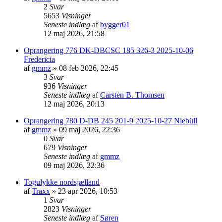
2
Svar
5653
Visninger
Seneste indlæg
af
bygger01
12 maj 2026, 21:58
Oprangering 776 DK-DBCSC 185 326-3 2025-10-06
Fredericia
af
gmmz
»
08 feb 2026, 22:45
3
Svar
936
Visninger
Seneste indlæg
af
Carsten B. Thomsen
12 maj 2026, 20:13
Oprangering 780 D-DB 245 201-9 2025-10-27 Niebüll
af
gmmz
»
09 maj 2026, 22:36
0
Svar
679
Visninger
Seneste indlæg
af
gmmz
09 maj 2026, 22:36
Togulykke nordsjælland
af
Traxx
»
23 apr 2026, 10:53
1
Svar
2823
Visninger
Seneste indlæg
af
Søren