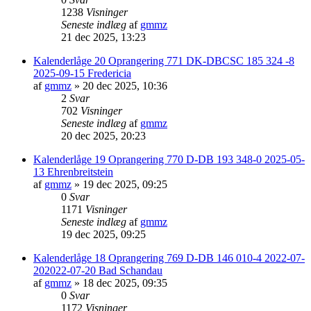
1238
Visninger
Seneste indlæg
af
gmmz
21 dec 2025, 13:23
Kalenderlåge 20 Oprangering 771 DK-DBCSC 185 324 -8
2025-09-15 Fredericia
af
gmmz
»
20 dec 2025, 10:36
2
Svar
702
Visninger
Seneste indlæg
af
gmmz
20 dec 2025, 20:23
Kalenderlåge 19 Oprangering 770 D-DB 193 348-0 2025-05-
13 Ehrenbreitstein
af
gmmz
»
19 dec 2025, 09:25
0
Svar
1171
Visninger
Seneste indlæg
af
gmmz
19 dec 2025, 09:25
Kalenderlåge 18 Oprangering 769 D-DB 146 010-4 2022-07-
202022-07-20 Bad Schandau
af
gmmz
»
18 dec 2025, 09:35
0
Svar
1172
Visninger