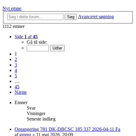
Nyt emne
Avanceret søgning
Søg
1112 emner
Side
1
af
45
Gå til side:
1
2
3
4
5
…
45
Næste
Emner
Svar
Visninger
Seneste indlæg
Oprangering 781 DK-DBCSC 185 337 2026-04-11 Fa
af
gmmz
»
11 maj 2026, 20:09