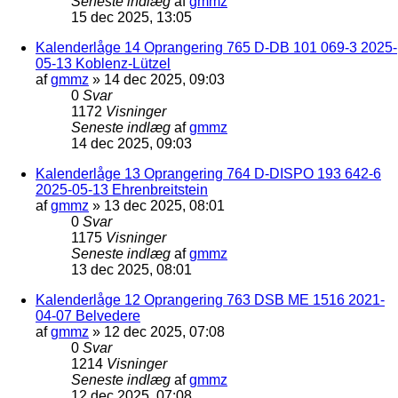
Seneste indlæg
af
gmmz
15 dec 2025, 13:05
Kalenderlåge 14 Oprangering 765 D-DB 101 069-3 2025-
05-13 Koblenz-Lützel
af
gmmz
»
14 dec 2025, 09:03
0
Svar
1172
Visninger
Seneste indlæg
af
gmmz
14 dec 2025, 09:03
Kalenderlåge 13 Oprangering 764 D-DISPO 193 642-6
2025-05-13 Ehrenbreitstein
af
gmmz
»
13 dec 2025, 08:01
0
Svar
1175
Visninger
Seneste indlæg
af
gmmz
13 dec 2025, 08:01
Kalenderlåge 12 Oprangering 763 DSB ME 1516 2021-
04-07 Belvedere
af
gmmz
»
12 dec 2025, 07:08
0
Svar
1214
Visninger
Seneste indlæg
af
gmmz
12 dec 2025, 07:08