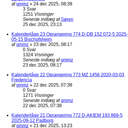
af
gmmz
»
24 dec 2025, 08:39
3
Svar
1251
Visninger
Seneste indlæg
af
Søren
25 dec 2025, 23:13
Kalenderlåge 23 Oprangering 774 D-DB 152 072-5 2025-
05-15 Bischofsheim
af
gmmz
»
23 dec 2025, 08:17
0
Svar
1324
Visninger
Seneste indlæg
af
gmmz
23 dec 2025, 08:17
Kalenderlåge 22 Oprangering 773 MZ 1456 2020-03-03
Fredericia
af
gmmz
»
22 dec 2025, 07:38
0
Svar
1271
Visninger
Seneste indlæg
af
gmmz
22 dec 2025, 07:38
Kalenderlåge 21 Oprangering 772 D-AKIEM 193 869-5
2025-09-12 Padborg
af
gmmz
»
21 dec 2025, 13:23