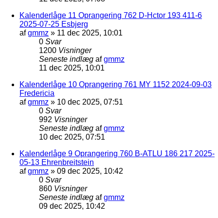
Kalenderlåge 11 Oprangering 762 D-Hctor 193 411-6
2025-07-25 Esbjerg
af
gmmz
»
11 dec 2025, 10:01
0
Svar
1200
Visninger
Seneste indlæg
af
gmmz
11 dec 2025, 10:01
Kalenderlåge 10 Oprangering 761 MY 1152 2024-09-03
Fredericia
af
gmmz
»
10 dec 2025, 07:51
0
Svar
992
Visninger
Seneste indlæg
af
gmmz
10 dec 2025, 07:51
Kalenderlåge 9 Oprangering 760 B-ATLU 186 217 2025-
05-13 Ehrenbreitstein
af
gmmz
»
09 dec 2025, 10:42
0
Svar
860
Visninger
Seneste indlæg
af
gmmz
09 dec 2025, 10:42