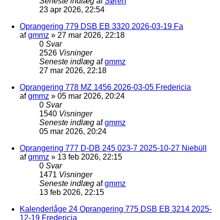
Seneste indlæg
af
Søren
23 apr 2026, 22:54
Oprangering 779 DSB EB 3320 2026-03-19 Fa
af
gmmz
»
27 mar 2026, 22:18
0
Svar
2526
Visninger
Seneste indlæg
af
gmmz
27 mar 2026, 22:18
Oprangering 778 MZ 1456 2026-03-05 Fredericia
af
gmmz
»
05 mar 2026, 20:24
0
Svar
1540
Visninger
Seneste indlæg
af
gmmz
05 mar 2026, 20:24
Oprangering 777 D-DB 245 023-7 2025-10-27 Niebüll
af
gmmz
»
13 feb 2026, 22:15
0
Svar
1471
Visninger
Seneste indlæg
af
gmmz
13 feb 2026, 22:15
Kalenderlåge 24 Oprangering 775 DSB EB 3214 2025-
12-19 Fredericia