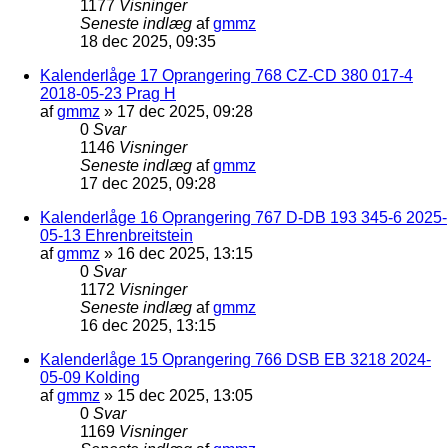
1177
Visninger
Seneste indlæg
af
gmmz
18 dec 2025, 09:35
Kalenderlåge 17 Oprangering 768 CZ-CD 380 017-4
2018-05-23 Prag H
af
gmmz
»
17 dec 2025, 09:28
0
Svar
1146
Visninger
Seneste indlæg
af
gmmz
17 dec 2025, 09:28
Kalenderlåge 16 Oprangering 767 D-DB 193 345-6 2025-
05-13 Ehrenbreitstein
af
gmmz
»
16 dec 2025, 13:15
0
Svar
1172
Visninger
Seneste indlæg
af
gmmz
16 dec 2025, 13:15
Kalenderlåge 15 Oprangering 766 DSB EB 3218 2024-
05-09 Kolding
af
gmmz
»
15 dec 2025, 13:05
0
Svar
1169
Visninger