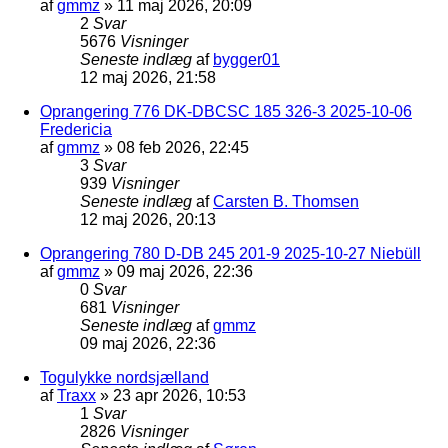
af
gmmz
»
11 maj 2026, 20:09
2
Svar
5676
Visninger
Seneste indlæg
af
bygger01
12 maj 2026, 21:58
Oprangering 776 DK-DBCSC 185 326-3 2025-10-06
Fredericia
af
gmmz
»
08 feb 2026, 22:45
3
Svar
939
Visninger
Seneste indlæg
af
Carsten B. Thomsen
12 maj 2026, 20:13
Oprangering 780 D-DB 245 201-9 2025-10-27 Niebüll
af
gmmz
»
09 maj 2026, 22:36
0
Svar
681
Visninger
Seneste indlæg
af
gmmz
09 maj 2026, 22:36
Togulykke nordsjælland
af
Traxx
»
23 apr 2026, 10:53
1
Svar
2826
Visninger