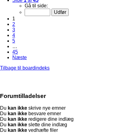
Side
1
af
45
Gå til side:
1
2
3
4
5
…
45
Næste
Tilbage til boardindeks
Forumtilladelser
Du
kan ikke
skrive nye emner
Du
kan ikke
besvare emner
Du
kan ikke
redigere dine indlæg
Du
kan ikke
slette dine indlæg
Du
kan ikke
vedhæfte filer