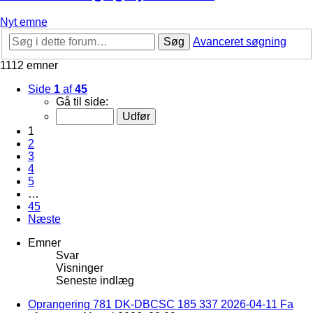
Nyt emne
Søg
Avanceret søgning
1112 emner
Side
1
af
45
Gå til side:
1
2
3
4
5
…
45
Næste
Emner
Svar
Visninger
Seneste indlæg
Oprangering 781 DK-DBCSC 185 337 2026-04-11 Fa