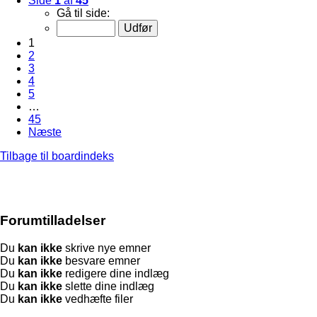
Side
1
af
45
Gå til side:
1
2
3
4
5
…
45
Næste
Tilbage til boardindeks
Forumtilladelser
Du
kan ikke
skrive nye emner
Du
kan ikke
besvare emner
Du
kan ikke
redigere dine indlæg
Du
kan ikke
slette dine indlæg
Du
kan ikke
vedhæfte filer