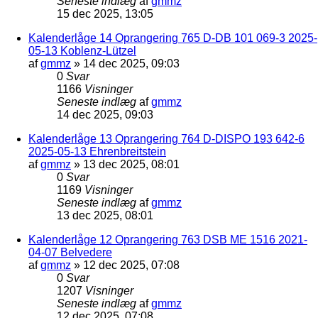
Seneste indlæg
af
gmmz
15 dec 2025, 13:05
Kalenderlåge 14 Oprangering 765 D-DB 101 069-3 2025-
05-13 Koblenz-Lützel
af
gmmz
»
14 dec 2025, 09:03
0
Svar
1166
Visninger
Seneste indlæg
af
gmmz
14 dec 2025, 09:03
Kalenderlåge 13 Oprangering 764 D-DISPO 193 642-6
2025-05-13 Ehrenbreitstein
af
gmmz
»
13 dec 2025, 08:01
0
Svar
1169
Visninger
Seneste indlæg
af
gmmz
13 dec 2025, 08:01
Kalenderlåge 12 Oprangering 763 DSB ME 1516 2021-
04-07 Belvedere
af
gmmz
»
12 dec 2025, 07:08
0
Svar
1207
Visninger
Seneste indlæg
af
gmmz
12 dec 2025, 07:08