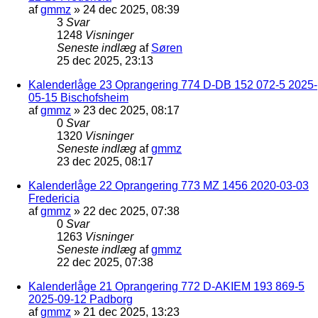
af
gmmz
»
24 dec 2025, 08:39
3
Svar
1248
Visninger
Seneste indlæg
af
Søren
25 dec 2025, 23:13
Kalenderlåge 23 Oprangering 774 D-DB 152 072-5 2025-
05-15 Bischofsheim
af
gmmz
»
23 dec 2025, 08:17
0
Svar
1320
Visninger
Seneste indlæg
af
gmmz
23 dec 2025, 08:17
Kalenderlåge 22 Oprangering 773 MZ 1456 2020-03-03
Fredericia
af
gmmz
»
22 dec 2025, 07:38
0
Svar
1263
Visninger
Seneste indlæg
af
gmmz
22 dec 2025, 07:38
Kalenderlåge 21 Oprangering 772 D-AKIEM 193 869-5
2025-09-12 Padborg
af
gmmz
»
21 dec 2025, 13:23