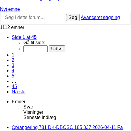
Nyt emne
Søg
Avanceret søgning
1112 emner
Side
1
af
45
Gå til side:
1
2
3
4
5
…
45
Næste
Emner
Svar
Visninger
Seneste indlæg
Oprangering 781 DK-DBCSC 185 337 2026-04-11 Fa