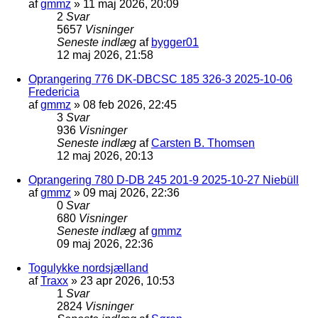
af
gmmz
»
11 maj 2026, 20:09
2
Svar
5657
Visninger
Seneste indlæg
af
bygger01
12 maj 2026, 21:58
Oprangering 776 DK-DBCSC 185 326-3 2025-10-06
Fredericia
af
gmmz
»
08 feb 2026, 22:45
3
Svar
936
Visninger
Seneste indlæg
af
Carsten B. Thomsen
12 maj 2026, 20:13
Oprangering 780 D-DB 245 201-9 2025-10-27 Niebüll
af
gmmz
»
09 maj 2026, 22:36
0
Svar
680
Visninger
Seneste indlæg
af
gmmz
09 maj 2026, 22:36
Togulykke nordsjælland
af
Traxx
»
23 apr 2026, 10:53
1
Svar
2824
Visninger