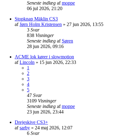
Seneste indlæg
af
moppe
06 jul 2026, 21:20
Stopknap Mäklin CS3
af
Jørn Holm Kristensen
»
27 jun 2026, 13:55
3
Svar
838
Visninger
Seneste indlæg
af
Søren
28 jun 2026, 09:16
ACME lok kører i slowmotion
af
Lincoln
»
15 jun 2026, 22:33
1
2
3
4
5
47
Svar
3109
Visninger
Seneste indlæg
af
moppe
23 jun 2026, 23:44
Drejeskive CS3+
af
sarby
»
24 maj 2026, 12:07
6
Svar