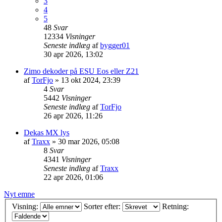
3
4
5
48
Svar
12334
Visninger
Seneste indlæg
af
bygger01
30 apr 2026, 13:02
Zimo dekoder på ESU Eos eller Z21
af
TorFjo
»
13 okt 2024, 23:39
4
Svar
5442
Visninger
Seneste indlæg
af
TorFjo
26 apr 2026, 11:26
Dekas MX lys
af
Traxx
»
30 mar 2026, 05:08
8
Svar
4341
Visninger
Seneste indlæg
af
Traxx
22 apr 2026, 01:06
Nyt emne
Visning:
Sorter efter:
Retning: