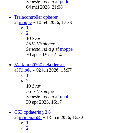
Seneste indlæg
af
pejft
04 maj 2026, 21:08
Traincontroller ophører
af
moppe
»
10 feb 2026, 17:39
1
2
10
Svar
4524
Visninger
Seneste indlæg
af
moppe
30 apr 2026, 22:14
Märklin 60760 dekodersæt
af
Rhode
»
02 jan 2026, 15:07
1
2
10
Svar
3617
Visninger
Seneste indlæg
af
obal
30 apr 2026, 16:17
CS3 opdatering 2.6
af
morten2665
»
13 mar 2026, 16:32
1
2