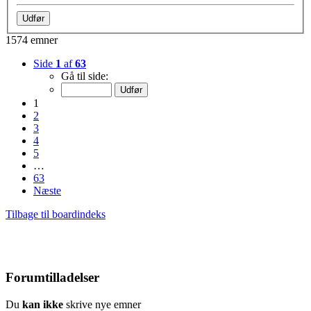
1574 emner
Side
1
af
63
Gå til side:
1
2
3
4
5
…
63
Næste
Tilbage til boardindeks
Forumtilladelser
Du
kan ikke
skrive nye emner