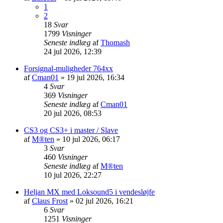
1
2
18
Svar
1799
Visninger
Seneste indlæg
af
Thomash
24 jul 2026, 12:39
Forsignal-muligheder 764xx
af
Cman01
»
19 jul 2026, 16:34
4
Svar
369
Visninger
Seneste indlæg
af
Cman01
20 jul 2026, 08:53
CS3 og CS3+ i master / Slave
af
M®ten
»
10 jul 2026, 06:17
3
Svar
460
Visninger
Seneste indlæg
af
M®ten
10 jul 2026, 22:27
Heljan MX med Loksound5 i vendesløjfe
af
Claus Frost
»
02 jul 2026, 16:21
6
Svar
1251
Visninger