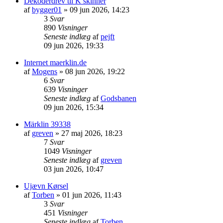
Dekoderdrev til K skinner
af
bygger01
»
09 jun 2026, 14:23
3
Svar
890
Visninger
Seneste indlæg
af
pejft
09 jun 2026, 19:33
Internet maerklin.de
af
Mogens
»
08 jun 2026, 19:22
6
Svar
639
Visninger
Seneste indlæg
af
Godsbanen
09 jun 2026, 15:34
Märklin 39338
af
greven
»
27 maj 2026, 18:23
7
Svar
1049
Visninger
Seneste indlæg
af
greven
03 jun 2026, 10:47
Ujævn Kørsel
af
Torben
»
01 jun 2026, 11:43
3
Svar
451
Visninger
Seneste indlæg
af
Torben