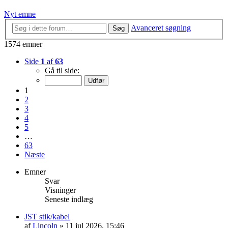
Nyt emne
Avanceret søgning
Søg
1574 emner
Side
1
af
63
Gå til side:
1
2
3
4
5
…
63
Næste
Emner
Svar
Visninger
Seneste indlæg
JST stik/kabel
af
Lincoln
»
11 jul 2026, 15:46