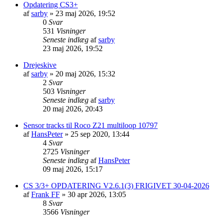
Opdatering CS3+
af
sarby
»
23 maj 2026, 19:52
0
Svar
531
Visninger
Seneste indlæg
af
sarby
23 maj 2026, 19:52
Drejeskive
af
sarby
»
20 maj 2026, 15:32
2
Svar
503
Visninger
Seneste indlæg
af
sarby
20 maj 2026, 20:43
Sensor tracks til Roco Z21 multiloop 10797
af
HansPeter
»
25 sep 2020, 13:44
4
Svar
2725
Visninger
Seneste indlæg
af
HansPeter
09 maj 2026, 15:17
CS 3/3+ OPDATERING V2.6.1(3) FRIGIVET 30-04-2026
af
Frank FF
»
30 apr 2026, 13:05
8
Svar
3566
Visninger