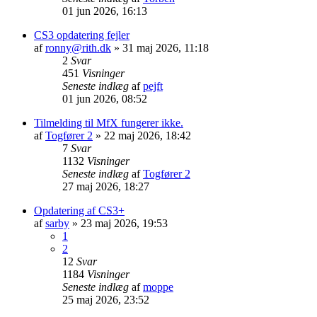
01 jun 2026, 16:13
CS3 opdatering fejler
af
ronny@rith.dk
»
31 maj 2026, 11:18
2
Svar
451
Visninger
Seneste indlæg
af
pejft
01 jun 2026, 08:52
Tilmelding til MfX fungerer ikke.
af
Togfører 2
»
22 maj 2026, 18:42
7
Svar
1132
Visninger
Seneste indlæg
af
Togfører 2
27 maj 2026, 18:27
Opdatering af CS3+
af
sarby
»
23 maj 2026, 19:53
1
2
12
Svar
1184
Visninger
Seneste indlæg
af
moppe
25 maj 2026, 23:52