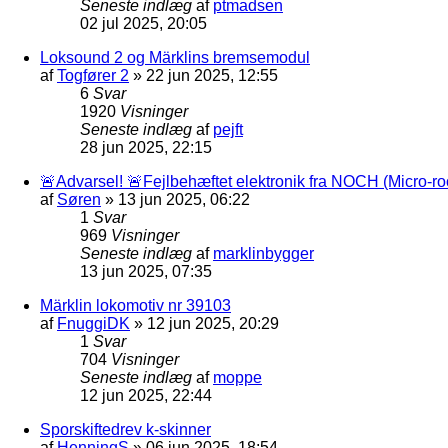
Seneste indlæg
af
ptmadsen
02 jul 2025, 20:05
Loksound 2 og Märklins bremsemodul
af
Togfører 2
»
22 jun 2025, 12:55
6
Svar
1920
Visninger
Seneste indlæg
af
pejft
28 jun 2025, 22:15
🚨Advarsel! 🚨Fejlbehæftet elektronik fra NOCH (Micro-r
af
Søren
»
13 jun 2025, 06:22
1
Svar
969
Visninger
Seneste indlæg
af
marklinbygger
13 jun 2025, 07:35
Märklin lokomotiv nr 39103
af
FnuggiDK
»
12 jun 2025, 20:29
1
Svar
704
Visninger
Seneste indlæg
af
moppe
12 jun 2025, 22:44
Sporskiftedrev k-skinner
af
HenningS
»
06 jun 2025, 18:54