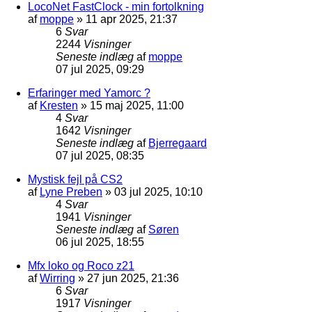
LocoNet FastClock - min fortolkning
af
moppe
»
11 apr 2025, 21:37
6
Svar
2244
Visninger
Seneste indlæg
af
moppe
07 jul 2025, 09:29
Erfaringer med Yamorc ?
af
Kresten
»
15 maj 2025, 11:00
4
Svar
1642
Visninger
Seneste indlæg
af
Bjerregaard
07 jul 2025, 08:35
Mystisk fejl på CS2
af
Lyne Preben
»
03 jul 2025, 10:10
4
Svar
1941
Visninger
Seneste indlæg
af
Søren
06 jul 2025, 18:55
Mfx loko og Roco z21
af
Wirring
»
27 jun 2025, 21:36
6
Svar
1917
Visninger