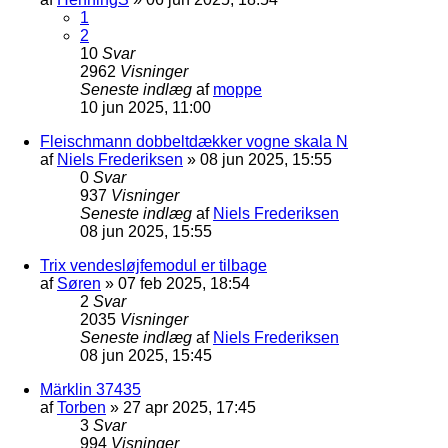
1
2
10
Svar
2962
Visninger
Seneste indlæg
af
moppe
10 jun 2025, 11:00
Fleischmann dobbeltdækker vogne skala N
af
Niels Frederiksen
»
08 jun 2025, 15:55
0
Svar
937
Visninger
Seneste indlæg
af
Niels Frederiksen
08 jun 2025, 15:55
Trix vendesløjfemodul er tilbage
af
Søren
»
07 feb 2025, 18:54
2
Svar
2035
Visninger
Seneste indlæg
af
Niels Frederiksen
08 jun 2025, 15:45
Märklin 37435
af
Torben
»
27 apr 2025, 17:45
3
Svar
994
Visninger