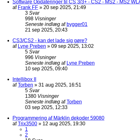
Software Opdateringer til CS 3/3+ - CS2 - MS2 - MS2 W
af
Frank FF
»
20 sep 2025, 21:49
3
Svar
998
Visninger
Seneste indlæg
af
bygger01
21 sep 2025, 20:43
CS3/CS2 - kan det lade sig gøre?
af
Lyne Preben
»
09 sep 2025, 13:02
5
Svar
996
Visninger
Seneste indlæg
af
Lyne Preben
10 sep 2025, 09:40
Intellibox II
af
Torben
»
31 aug 2025, 16:51
5
Svar
1380
Visninger
Seneste indlæg
af
Torben
03 sep 2025, 12:33
Programmering af Märklin dekoder 59080
af
Trix3500
»
12 aug 2025, 19:30
1
2