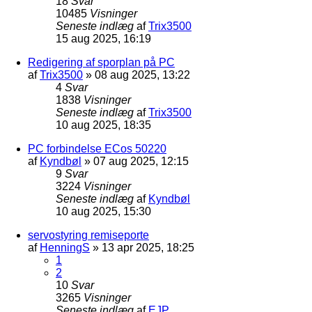
18
Svar
10485
Visninger
Seneste indlæg
af
Trix3500
15 aug 2025, 16:19
Redigering af sporplan på PC
af
Trix3500
»
08 aug 2025, 13:22
4
Svar
1838
Visninger
Seneste indlæg
af
Trix3500
10 aug 2025, 18:35
PC forbindelse ECos 50220
af
Kyndbøl
»
07 aug 2025, 12:15
9
Svar
3224
Visninger
Seneste indlæg
af
Kyndbøl
10 aug 2025, 15:30
servostyring remiseporte
af
HenningS
»
13 apr 2025, 18:25
1
2
10
Svar
3265
Visninger
Seneste indlæg
af
EJP