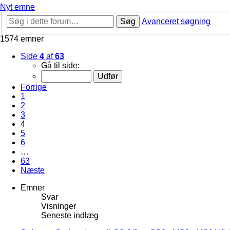
Nyt emne
Søg
Avanceret søgning
1574 emner
Side
4
af
63
Gå til side:
Forrige
1
2
3
4
5
6
…
63
Næste
Emner
Svar
Visninger
Seneste indlæg