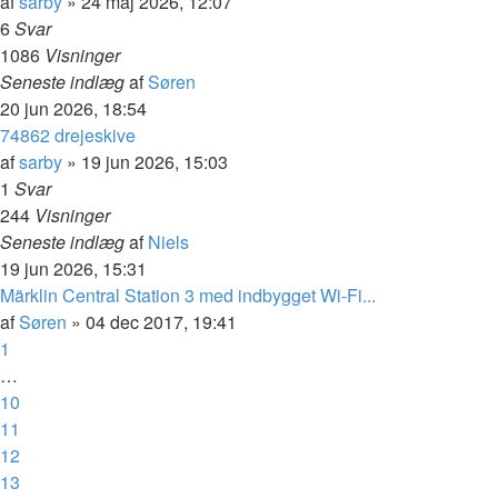
af
sarby
»
24 maj 2026, 12:07
6
Svar
1086
Visninger
Seneste indlæg
af
Søren
20 jun 2026, 18:54
74862 drejeskive
af
sarby
»
19 jun 2026, 15:03
1
Svar
244
Visninger
Seneste indlæg
af
Niels
19 jun 2026, 15:31
Märklin Central Station 3 med indbygget Wi-Fi...
af
Søren
»
04 dec 2017, 19:41
1
…
10
11
12
13