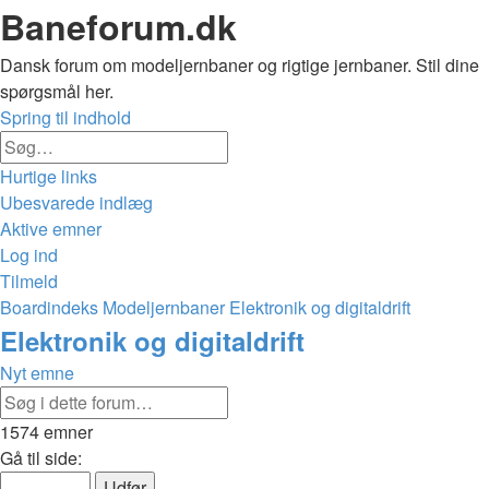
Baneforum.dk
Dansk forum om modeljernbaner og rigtige jernbaner. Stil dine
spørgsmål her.
Spring til indhold
Avanceret
Søg
søgning
Hurtige links
Ubesvarede indlæg
Aktive emner
Log ind
Tilmeld
Boardindeks
Modeljernbaner
Elektronik og digitaldrift
Søg
Elektronik og digitaldrift
Nyt emne
Avanceret
Søg
søgning
1574 emner
Side
Gå til side:
1