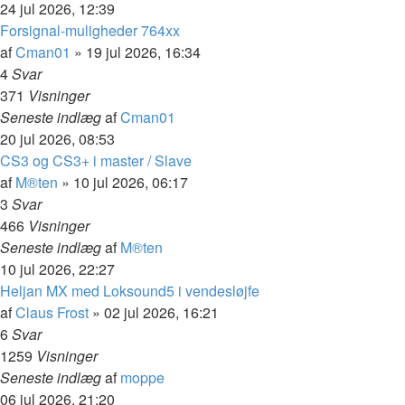
24 jul 2026, 12:39
Forsignal-muligheder 764xx
af
Cman01
»
19 jul 2026, 16:34
4
Svar
371
Visninger
Seneste indlæg
af
Cman01
20 jul 2026, 08:53
CS3 og CS3+ i master / Slave
af
M®ten
»
10 jul 2026, 06:17
3
Svar
466
Visninger
Seneste indlæg
af
M®ten
10 jul 2026, 22:27
Heljan MX med Loksound5 i vendesløjfe
af
Claus Frost
»
02 jul 2026, 16:21
6
Svar
1259
Visninger
Seneste indlæg
af
moppe
06 jul 2026, 21:20