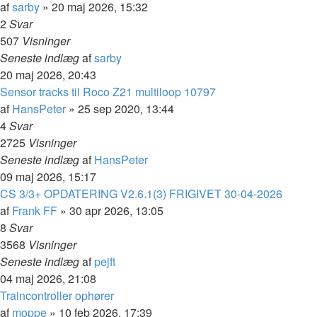
af
sarby
»
20 maj 2026, 15:32
2
Svar
507
Visninger
Seneste indlæg
af
sarby
20 maj 2026, 20:43
Sensor tracks til Roco Z21 multiloop 10797
af
HansPeter
»
25 sep 2020, 13:44
4
Svar
2725
Visninger
Seneste indlæg
af
HansPeter
09 maj 2026, 15:17
CS 3/3+ OPDATERING V2.6.1(3) FRIGIVET 30-04-2026
af
Frank FF
»
30 apr 2026, 13:05
8
Svar
3568
Visninger
Seneste indlæg
af
pejft
04 maj 2026, 21:08
Traincontroller ophører
af
moppe
»
10 feb 2026, 17:39