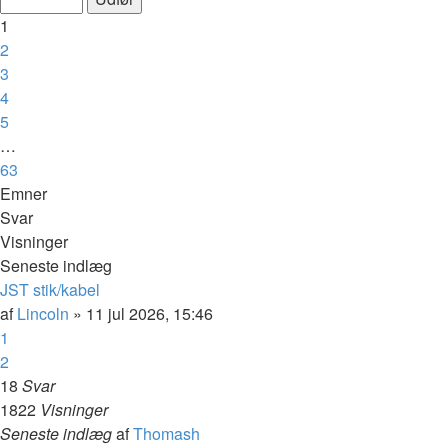
af
1
63
2
3
4
5
…
63
Næste
Emner
Svar
Visninger
Seneste indlæg
JST stik/kabel
af
Lincoln
»
11 jul 2026, 15:46
1
2
18
Svar
1822
Visninger
Seneste indlæg
af
Thomash