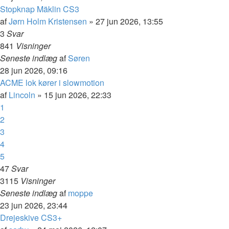
Stopknap Mäklin CS3
af
Jørn Holm Kristensen
»
27 jun 2026, 13:55
3
Svar
841
Visninger
Seneste indlæg
af
Søren
28 jun 2026, 09:16
ACME lok kører i slowmotion
af
Lincoln
»
15 jun 2026, 22:33
1
2
3
4
5
47
Svar
3115
Visninger
Seneste indlæg
af
moppe
23 jun 2026, 23:44
Drejeskive CS3+