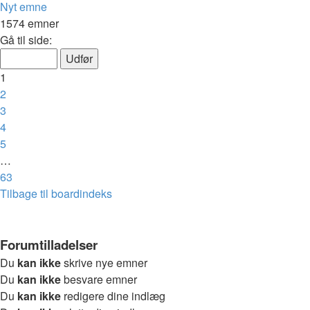
Nyt emne
1574 emner
Side
Gå til side:
1
af
1
63
2
3
4
5
…
63
Næste
Tilbage til boardindeks
Forumtilladelser
Du
kan ikke
skrive nye emner
Du
kan ikke
besvare emner
Du
kan ikke
redigere dine indlæg