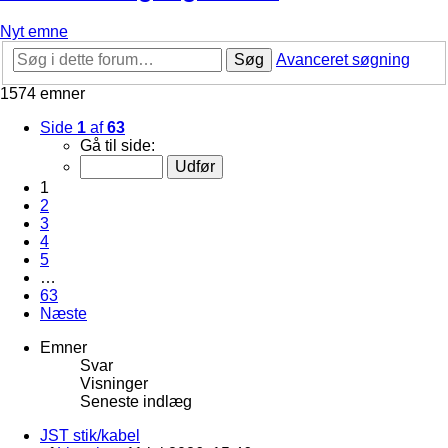
Nyt emne
Søg
Avanceret søgning
1574 emner
Side
1
af
63
Gå til side:
1
2
3
4
5
…
63
Næste
Emner
Svar
Visninger
Seneste indlæg
JST stik/kabel