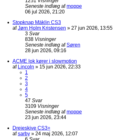
1251
Visninger
Seneste indlæg
af
moppe
06 jul 2026, 21:20
Stopknap Mäklin CS3
af
Jørn Holm Kristensen
»
27 jun 2026, 13:55
3
Svar
838
Visninger
Seneste indlæg
af
Søren
28 jun 2026, 09:16
ACME lok kører i slowmotion
af
Lincoln
»
15 jun 2026, 22:33
1
2
3
4
5
47
Svar
3109
Visninger
Seneste indlæg
af
moppe
23 jun 2026, 23:44
Drejeskive CS3+
af
sarby
»
24 maj 2026, 12:07
6
Svar