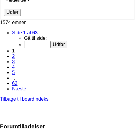
1574 emner
Side
1
af
63
Gå til side:
1
2
3
4
5
…
63
Næste
Tilbage til boardindeks
Forumtilladelser