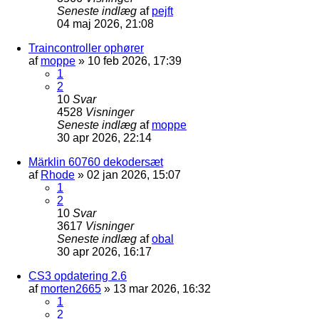
Seneste indlæg
af
pejft
04 maj 2026, 21:08
Traincontroller ophører
af
moppe
»
10 feb 2026, 17:39
1
2
10
Svar
4528
Visninger
Seneste indlæg
af
moppe
30 apr 2026, 22:14
Märklin 60760 dekodersæt
af
Rhode
»
02 jan 2026, 15:07
1
2
10
Svar
3617
Visninger
Seneste indlæg
af
obal
30 apr 2026, 16:17
CS3 opdatering 2.6
af
morten2665
»
13 mar 2026, 16:32
1
2