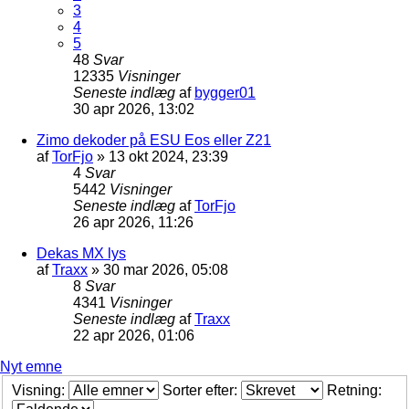
3
4
5
48
Svar
12335
Visninger
Seneste indlæg
af
bygger01
30 apr 2026, 13:02
Zimo dekoder på ESU Eos eller Z21
af
TorFjo
»
13 okt 2024, 23:39
4
Svar
5442
Visninger
Seneste indlæg
af
TorFjo
26 apr 2026, 11:26
Dekas MX lys
af
Traxx
»
30 mar 2026, 05:08
8
Svar
4341
Visninger
Seneste indlæg
af
Traxx
22 apr 2026, 01:06
Nyt emne
Visning:
Sorter efter:
Retning: