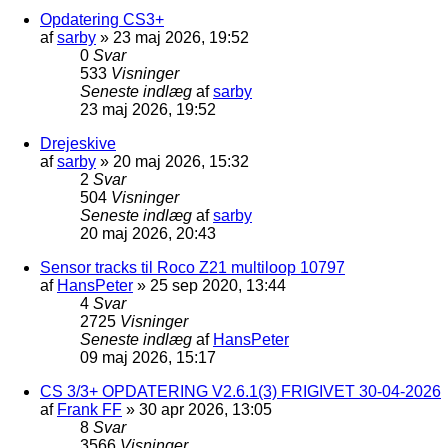
Opdatering CS3+
af
sarby
»
23 maj 2026, 19:52
0
Svar
533
Visninger
Seneste indlæg
af
sarby
23 maj 2026, 19:52
Drejeskive
af
sarby
»
20 maj 2026, 15:32
2
Svar
504
Visninger
Seneste indlæg
af
sarby
20 maj 2026, 20:43
Sensor tracks til Roco Z21 multiloop 10797
af
HansPeter
»
25 sep 2020, 13:44
4
Svar
2725
Visninger
Seneste indlæg
af
HansPeter
09 maj 2026, 15:17
CS 3/3+ OPDATERING V2.6.1(3) FRIGIVET 30-04-2026
af
Frank FF
»
30 apr 2026, 13:05
8
Svar
3566
Visninger