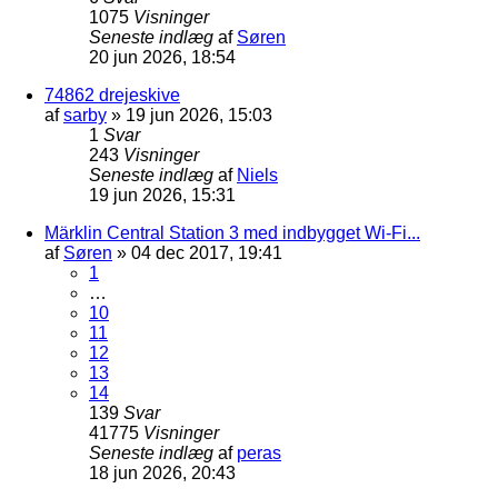
1075
Visninger
Seneste indlæg
af
Søren
20 jun 2026, 18:54
74862 drejeskive
af
sarby
»
19 jun 2026, 15:03
1
Svar
243
Visninger
Seneste indlæg
af
Niels
19 jun 2026, 15:31
Märklin Central Station 3 med indbygget Wi-Fi...
af
Søren
»
04 dec 2017, 19:41
1
…
10
11
12
13
14
139
Svar
41775
Visninger
Seneste indlæg
af
peras
18 jun 2026, 20:43