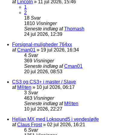
af
Lincoln
»
11 jul 2026, 15:46
1
2
18
Svar
1810
Visninger
Seneste indlæg
af
Thomash
24 jul 2026, 12:39
Forsignal-muligheder 764xx
af
Cman01
»
19 jul 2026, 16:34
4
Svar
369
Visninger
Seneste indlæg
af
Cman01
20 jul 2026, 08:53
CS3 og CS3+ i master / Slave
af
M®ten
»
10 jul 2026, 06:17
3
Svar
463
Visninger
Seneste indlæg
af
M®ten
10 jul 2026, 22:27
Heljan MX med Loksound5 i vendesløjfe
af
Claus Frost
»
02 jul 2026, 16:21
6
Svar