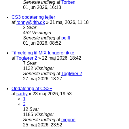
Seneste indlæg
af
Torben
01 jun 2026, 16:13
CS3 opdatering fejler
af
ronny@rith.dk
»
31 maj 2026, 11:18
2
Svar
452
Visninger
Seneste indlæg
af
pejft
01 jun 2026, 08:52
Tilmelding til MfX fungerer ikke.
af
Togfører 2
»
22 maj 2026, 18:42
7
Svar
1132
Visninger
Seneste indlæg
af
Togfører 2
27 maj 2026, 18:27
Opdatering af CS3+
af
sarby
»
23 maj 2026, 19:53
1
2
12
Svar
1185
Visninger
Seneste indlæg
af
moppe
25 maj 2026, 23:52