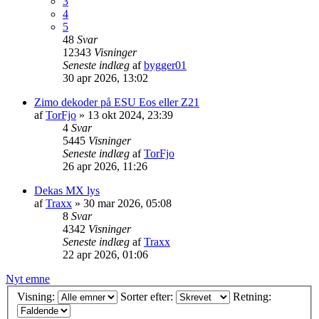
3
4
5
48
Svar
12343
Visninger
Seneste indlæg
af
bygger01
30 apr 2026, 13:02
Zimo dekoder på ESU Eos eller Z21
af
TorFjo
»
13 okt 2024, 23:39
4
Svar
5445
Visninger
Seneste indlæg
af
TorFjo
26 apr 2026, 11:26
Dekas MX lys
af
Traxx
»
30 mar 2026, 05:08
8
Svar
4342
Visninger
Seneste indlæg
af
Traxx
22 apr 2026, 01:06
Nyt emne
Visning:
Sorter efter:
Retning: