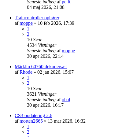
Seneste indlæg
af
pejft
04 maj 2026, 21:08
Traincontroller ophører
af
moppe
»
10 feb 2026, 17:39
1
2
10
Svar
4534
Visninger
Seneste indlæg
af
moppe
30 apr 2026, 22:14
Märklin 60760 dekodersæt
af
Rhode
»
02 jan 2026, 15:07
1
2
10
Svar
3621
Visninger
Seneste indlæg
af
obal
30 apr 2026, 16:17
CS3 opdatering 2.6
af
morten2665
»
13 mar 2026, 16:32
1
2