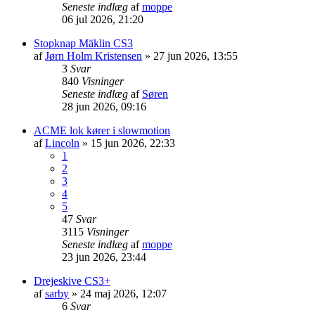
Seneste indlæg
af
moppe
06 jul 2026, 21:20
Stopknap Mäklin CS3
af
Jørn Holm Kristensen
»
27 jun 2026, 13:55
3
Svar
840
Visninger
Seneste indlæg
af
Søren
28 jun 2026, 09:16
ACME lok kører i slowmotion
af
Lincoln
»
15 jun 2026, 22:33
1
2
3
4
5
47
Svar
3115
Visninger
Seneste indlæg
af
moppe
23 jun 2026, 23:44
Drejeskive CS3+
af
sarby
»
24 maj 2026, 12:07
6
Svar