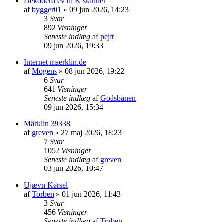
Dekoderdrev til K skinner
af
bygger01
»
09 jun 2026, 14:23
3
Svar
892
Visninger
Seneste indlæg
af
pejft
09 jun 2026, 19:33
Internet maerklin.de
af
Mogens
»
08 jun 2026, 19:22
6
Svar
641
Visninger
Seneste indlæg
af
Godsbanen
09 jun 2026, 15:34
Märklin 39338
af
greven
»
27 maj 2026, 18:23
7
Svar
1052
Visninger
Seneste indlæg
af
greven
03 jun 2026, 10:47
Ujævn Kørsel
af
Torben
»
01 jun 2026, 11:43
3
Svar
456
Visninger
Seneste indlæg
af
Torben