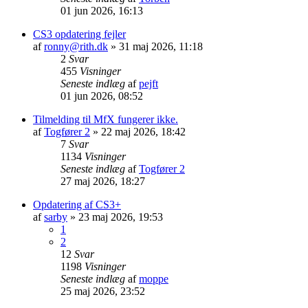
01 jun 2026, 16:13
CS3 opdatering fejler
af
ronny@rith.dk
»
31 maj 2026, 11:18
2
Svar
455
Visninger
Seneste indlæg
af
pejft
01 jun 2026, 08:52
Tilmelding til MfX fungerer ikke.
af
Togfører 2
»
22 maj 2026, 18:42
7
Svar
1134
Visninger
Seneste indlæg
af
Togfører 2
27 maj 2026, 18:27
Opdatering af CS3+
af
sarby
»
23 maj 2026, 19:53
1
2
12
Svar
1198
Visninger
Seneste indlæg
af
moppe
25 maj 2026, 23:52