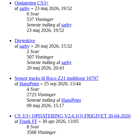
Opdatering CS3+
af
sarby
»
23 maj 2026, 19:52
0
Svar
537
Visninger
Seneste indlæg
af
sarby
23 maj 2026, 19:52
Drejeskive
af
sarby
»
20 maj 2026, 15:32
2
Svar
507
Visninger
Seneste indlæg
af
sarby
20 maj 2026, 20:43
Sensor tracks til Roco Z21 multiloop 10797
af
HansPeter
»
25 sep 2020, 13:44
4
Svar
2725
Visninger
Seneste indlæg
af
HansPeter
09 maj 2026, 15:17
CS 3/3+ OPDATERING V2.6.1(3) FRIGIVET 30-04-2026
af
Frank FF
»
30 apr 2026, 13:05
8
Svar
3568
Visninger