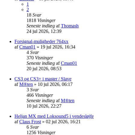
1
2
18
Svar
1818
Visninger
Seneste indlæg
af
Thomash
24 jul 2026, 12:39
Forsignal-muligheder 764xx
af
Cman01
»
19 jul 2026, 16:34
4
Svar
370
Visninger
Seneste indlæg
af
Cman01
20 jul 2026, 08:53
CS3 og CS3+ i master / Slave
af
M®ten
»
10 jul 2026, 06:17
3
Svar
466
Visninger
Seneste indlæg
af
M®ten
10 jul 2026, 22:27
Heljan MX med Loksound5 i vendesløjfe
af
Claus Frost
»
02 jul 2026, 16:21
6
Svar
1256
Visninger