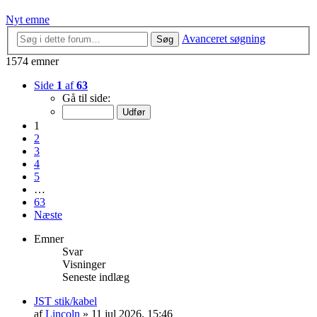
Nyt emne
Avanceret søgning
Søg
1574 emner
Side
1
af
63
Gå til side:
1
2
3
4
5
…
63
Næste
Emner
Svar
Visninger
Seneste indlæg
JST stik/kabel
af
Lincoln
»
11 jul 2026, 15:46