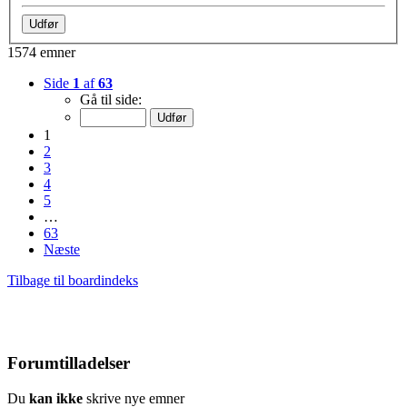
1574 emner
Side
1
af
63
Gå til side:
1
2
3
4
5
…
63
Næste
Tilbage til boardindeks
Forumtilladelser
Du
kan ikke
skrive nye emner