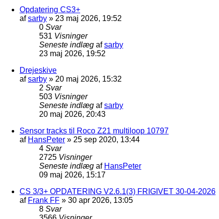
Opdatering CS3+
af
sarby
»
23 maj 2026, 19:52
0
Svar
531
Visninger
Seneste indlæg
af
sarby
23 maj 2026, 19:52
Drejeskive
af
sarby
»
20 maj 2026, 15:32
2
Svar
503
Visninger
Seneste indlæg
af
sarby
20 maj 2026, 20:43
Sensor tracks til Roco Z21 multiloop 10797
af
HansPeter
»
25 sep 2020, 13:44
4
Svar
2725
Visninger
Seneste indlæg
af
HansPeter
09 maj 2026, 15:17
CS 3/3+ OPDATERING V2.6.1(3) FRIGIVET 30-04-2026
af
Frank FF
»
30 apr 2026, 13:05
8
Svar
3566
Visninger