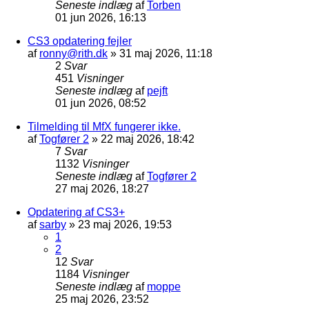
Seneste indlæg
af
Torben
01 jun 2026, 16:13
CS3 opdatering fejler
af
ronny@rith.dk
»
31 maj 2026, 11:18
2
Svar
451
Visninger
Seneste indlæg
af
pejft
01 jun 2026, 08:52
Tilmelding til MfX fungerer ikke.
af
Togfører 2
»
22 maj 2026, 18:42
7
Svar
1132
Visninger
Seneste indlæg
af
Togfører 2
27 maj 2026, 18:27
Opdatering af CS3+
af
sarby
»
23 maj 2026, 19:53
1
2
12
Svar
1184
Visninger
Seneste indlæg
af
moppe
25 maj 2026, 23:52