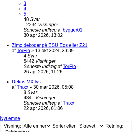
3
4
5
48
Svar
12334
Visninger
Seneste indlæg
af
bygger01
30 apr 2026, 13:02
Zimo dekoder på ESU Eos eller Z21
af
TorFjo
»
13 okt 2024, 23:39
4
Svar
5442
Visninger
Seneste indlæg
af
TorFjo
26 apr 2026, 11:26
Dekas MX lys
af
Traxx
»
30 mar 2026, 05:08
8
Svar
4341
Visninger
Seneste indlæg
af
Traxx
22 apr 2026, 01:06
Nyt emne
Visning:
Sorter efter:
Retning: