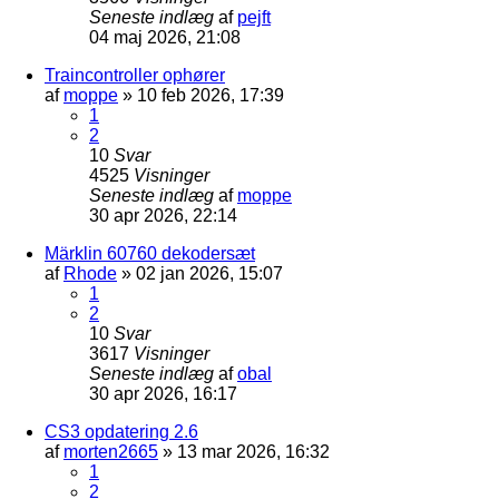
Seneste indlæg
af
pejft
04 maj 2026, 21:08
Traincontroller ophører
af
moppe
»
10 feb 2026, 17:39
1
2
10
Svar
4525
Visninger
Seneste indlæg
af
moppe
30 apr 2026, 22:14
Märklin 60760 dekodersæt
af
Rhode
»
02 jan 2026, 15:07
1
2
10
Svar
3617
Visninger
Seneste indlæg
af
obal
30 apr 2026, 16:17
CS3 opdatering 2.6
af
morten2665
»
13 mar 2026, 16:32
1
2