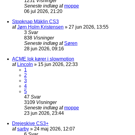
1251
Visninger
Seneste indlæg
af
moppe
06 jul 2026, 21:20
Stopknap Mäklin CS3
af
Jørn Holm Kristensen
»
27 jun 2026, 13:55
3
Svar
838
Visninger
Seneste indlæg
af
Søren
28 jun 2026, 09:16
ACME lok kører i slowmotion
af
Lincoln
»
15 jun 2026, 22:33
1
2
3
4
5
47
Svar
3109
Visninger
Seneste indlæg
af
moppe
23 jun 2026, 23:44
Drejeskive CS3+
af
sarby
»
24 maj 2026, 12:07
6
Svar