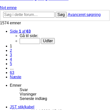
Nyt emne
Søg
Avanceret søgning
1574 emner
Side
1
af
63
Gå til side:
1
2
3
4
5
…
63
Næste
Emner
Svar
Visninger
Seneste indlæg
JST stik/kabel