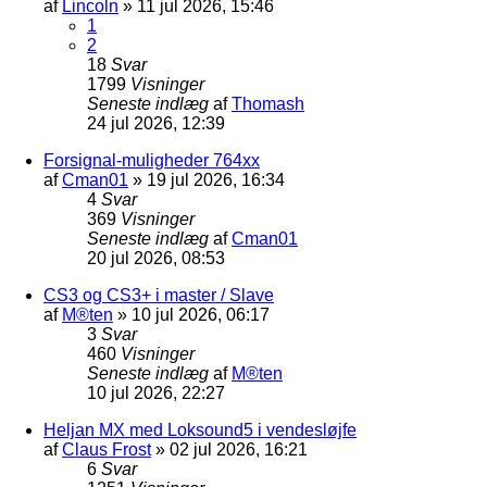
af
Lincoln
»
11 jul 2026, 15:46
1
2
18
Svar
1799
Visninger
Seneste indlæg
af
Thomash
24 jul 2026, 12:39
Forsignal-muligheder 764xx
af
Cman01
»
19 jul 2026, 16:34
4
Svar
369
Visninger
Seneste indlæg
af
Cman01
20 jul 2026, 08:53
CS3 og CS3+ i master / Slave
af
M®ten
»
10 jul 2026, 06:17
3
Svar
460
Visninger
Seneste indlæg
af
M®ten
10 jul 2026, 22:27
Heljan MX med Loksound5 i vendesløjfe
af
Claus Frost
»
02 jul 2026, 16:21
6
Svar