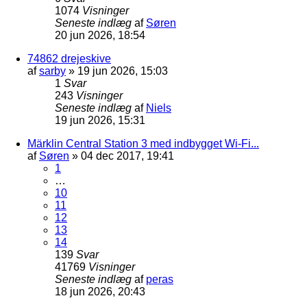
1074
Visninger
Seneste indlæg
af
Søren
20 jun 2026, 18:54
74862 drejeskive
af
sarby
»
19 jun 2026, 15:03
1
Svar
243
Visninger
Seneste indlæg
af
Niels
19 jun 2026, 15:31
Märklin Central Station 3 med indbygget Wi-Fi...
af
Søren
»
04 dec 2017, 19:41
1
…
10
11
12
13
14
139
Svar
41769
Visninger
Seneste indlæg
af
peras
18 jun 2026, 20:43