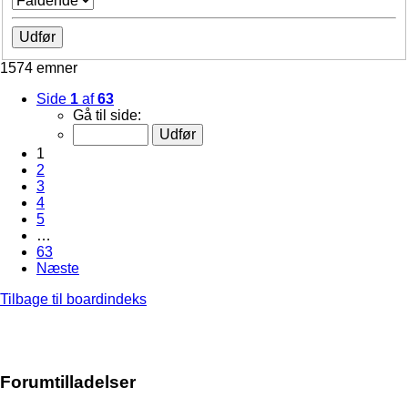
1574 emner
Side
1
af
63
Gå til side:
1
2
3
4
5
…
63
Næste
Tilbage til boardindeks
Forumtilladelser