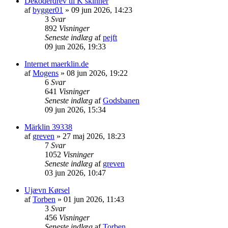
Dekoderdrev til K skinner
af
bygger01
»
09 jun 2026, 14:23
3
Svar
892
Visninger
Seneste indlæg
af
pejft
09 jun 2026, 19:33
Internet maerklin.de
af
Mogens
»
08 jun 2026, 19:22
6
Svar
641
Visninger
Seneste indlæg
af
Godsbanen
09 jun 2026, 15:34
Märklin 39338
af
greven
»
27 maj 2026, 18:23
7
Svar
1052
Visninger
Seneste indlæg
af
greven
03 jun 2026, 10:47
Ujævn Kørsel
af
Torben
»
01 jun 2026, 11:43
3
Svar
456
Visninger
Seneste indlæg
af
Torben