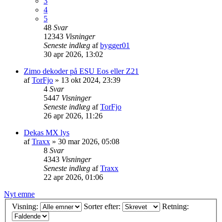
3
4
5
48
Svar
12343
Visninger
Seneste indlæg
af
bygger01
30 apr 2026, 13:02
Zimo dekoder på ESU Eos eller Z21
af
TorFjo
»
13 okt 2024, 23:39
4
Svar
5447
Visninger
Seneste indlæg
af
TorFjo
26 apr 2026, 11:26
Dekas MX lys
af
Traxx
»
30 mar 2026, 05:08
8
Svar
4343
Visninger
Seneste indlæg
af
Traxx
22 apr 2026, 01:06
Nyt emne
Visning:
Sorter efter:
Retning: