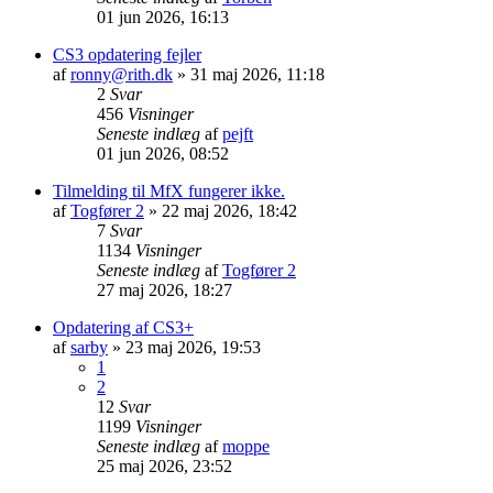
01 jun 2026, 16:13
CS3 opdatering fejler
af
ronny@rith.dk
»
31 maj 2026, 11:18
2
Svar
456
Visninger
Seneste indlæg
af
pejft
01 jun 2026, 08:52
Tilmelding til MfX fungerer ikke.
af
Togfører 2
»
22 maj 2026, 18:42
7
Svar
1134
Visninger
Seneste indlæg
af
Togfører 2
27 maj 2026, 18:27
Opdatering af CS3+
af
sarby
»
23 maj 2026, 19:53
1
2
12
Svar
1199
Visninger
Seneste indlæg
af
moppe
25 maj 2026, 23:52