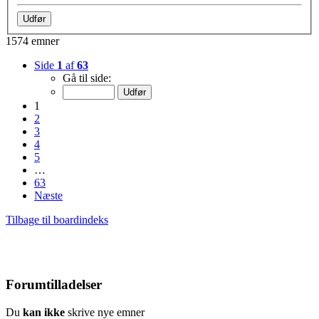
1574 emner
Side
1
af
63
Gå til side:
1
2
3
4
5
…
63
Næste
Tilbage til boardindeks
Forumtilladelser
Du
kan ikke
skrive nye emner