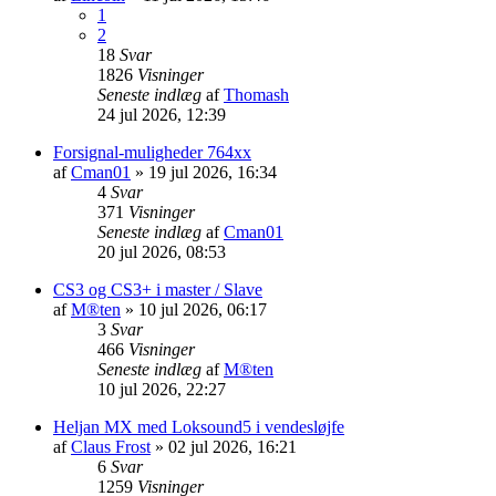
1
2
18
Svar
1826
Visninger
Seneste indlæg
af
Thomash
24 jul 2026, 12:39
Forsignal-muligheder 764xx
af
Cman01
»
19 jul 2026, 16:34
4
Svar
371
Visninger
Seneste indlæg
af
Cman01
20 jul 2026, 08:53
CS3 og CS3+ i master / Slave
af
M®ten
»
10 jul 2026, 06:17
3
Svar
466
Visninger
Seneste indlæg
af
M®ten
10 jul 2026, 22:27
Heljan MX med Loksound5 i vendesløjfe
af
Claus Frost
»
02 jul 2026, 16:21
6
Svar
1259
Visninger