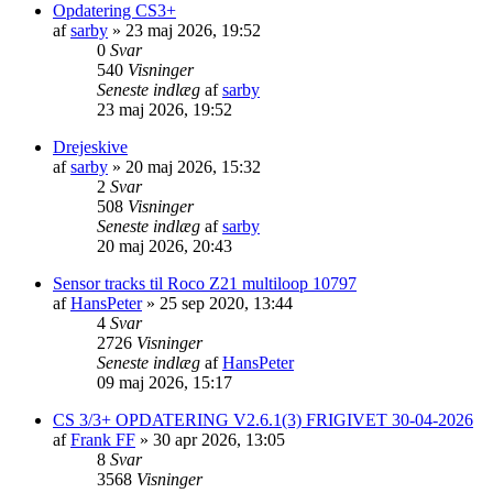
Opdatering CS3+
af
sarby
»
23 maj 2026, 19:52
0
Svar
540
Visninger
Seneste indlæg
af
sarby
23 maj 2026, 19:52
Drejeskive
af
sarby
»
20 maj 2026, 15:32
2
Svar
508
Visninger
Seneste indlæg
af
sarby
20 maj 2026, 20:43
Sensor tracks til Roco Z21 multiloop 10797
af
HansPeter
»
25 sep 2020, 13:44
4
Svar
2726
Visninger
Seneste indlæg
af
HansPeter
09 maj 2026, 15:17
CS 3/3+ OPDATERING V2.6.1(3) FRIGIVET 30-04-2026
af
Frank FF
»
30 apr 2026, 13:05
8
Svar
3568
Visninger