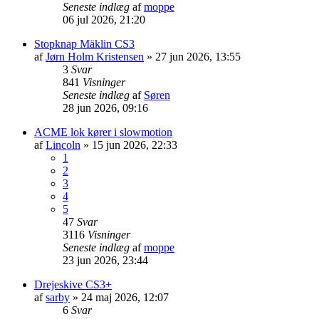
Seneste indlæg
af
moppe
06 jul 2026, 21:20
Stopknap Mäklin CS3
af
Jørn Holm Kristensen
»
27 jun 2026, 13:55
3
Svar
841
Visninger
Seneste indlæg
af
Søren
28 jun 2026, 09:16
ACME lok kører i slowmotion
af
Lincoln
»
15 jun 2026, 22:33
1
2
3
4
5
47
Svar
3116
Visninger
Seneste indlæg
af
moppe
23 jun 2026, 23:44
Drejeskive CS3+
af
sarby
»
24 maj 2026, 12:07
6
Svar