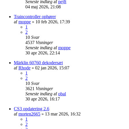
Seneste indlæg
af
pejft
04 maj 2026, 21:08
Traincontroller ophører
af
moppe
»
10 feb 2026, 17:39
1
2
10
Svar
4537
Visninger
Seneste indlæg
af
moppe
30 apr 2026, 22:14
Märklin 60760 dekodersæt
af
Rhode
»
02 jan 2026, 15:07
1
2
10
Svar
3621
Visninger
Seneste indlæg
af
obal
30 apr 2026, 16:17
CS3 opdatering 2.6
af
morten2665
»
13 mar 2026, 16:32
1
2