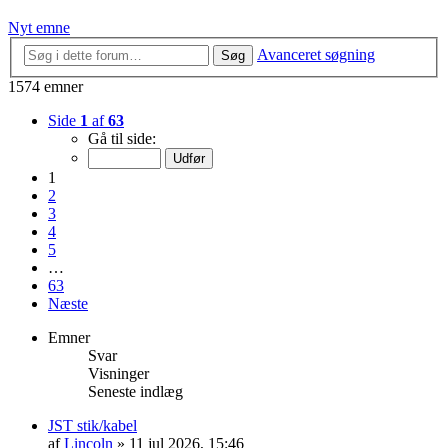
Nyt emne
Avanceret søgning
Søg
1574 emner
Side
1
af
63
Gå til side:
1
2
3
4
5
…
63
Næste
Emner
Svar
Visninger
Seneste indlæg
JST stik/kabel
af
Lincoln
»
11 jul 2026, 15:46