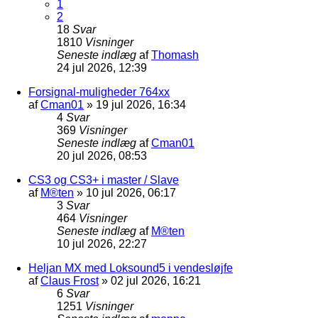
1
2
18
Svar
1810
Visninger
Seneste indlæg
af
Thomash
24 jul 2026, 12:39
Forsignal-muligheder 764xx
af
Cman01
»
19 jul 2026, 16:34
4
Svar
369
Visninger
Seneste indlæg
af
Cman01
20 jul 2026, 08:53
CS3 og CS3+ i master / Slave
af
M®ten
»
10 jul 2026, 06:17
3
Svar
464
Visninger
Seneste indlæg
af
M®ten
10 jul 2026, 22:27
Heljan MX med Loksound5 i vendesløjfe
af
Claus Frost
»
02 jul 2026, 16:21
6
Svar
1251
Visninger