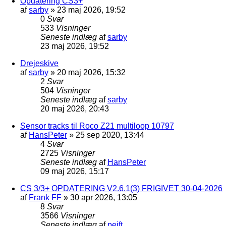
Opdatering CS3+
af
sarby
»
23 maj 2026, 19:52
0
Svar
533
Visninger
Seneste indlæg
af
sarby
23 maj 2026, 19:52
Drejeskive
af
sarby
»
20 maj 2026, 15:32
2
Svar
504
Visninger
Seneste indlæg
af
sarby
20 maj 2026, 20:43
Sensor tracks til Roco Z21 multiloop 10797
af
HansPeter
»
25 sep 2020, 13:44
4
Svar
2725
Visninger
Seneste indlæg
af
HansPeter
09 maj 2026, 15:17
CS 3/3+ OPDATERING V2.6.1(3) FRIGIVET 30-04-2026
af
Frank FF
»
30 apr 2026, 13:05
8
Svar
3566
Visninger
Seneste indlæg
af
pejft