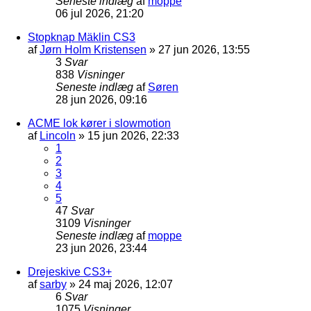
Seneste indlæg
af
moppe
06 jul 2026, 21:20
Stopknap Mäklin CS3
af
Jørn Holm Kristensen
»
27 jun 2026, 13:55
3
Svar
838
Visninger
Seneste indlæg
af
Søren
28 jun 2026, 09:16
ACME lok kører i slowmotion
af
Lincoln
»
15 jun 2026, 22:33
1
2
3
4
5
47
Svar
3109
Visninger
Seneste indlæg
af
moppe
23 jun 2026, 23:44
Drejeskive CS3+
af
sarby
»
24 maj 2026, 12:07
6
Svar
1075
Visninger