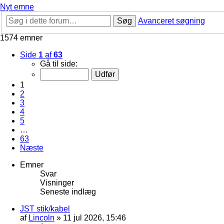
Nyt emne
Søg
Avanceret søgning
1574 emner
Side
1
af
63
Gå til side:
1
2
3
4
5
…
63
Næste
Emner
Svar
Visninger
Seneste indlæg
JST stik/kabel
af
Lincoln
»
11 jul 2026, 15:46