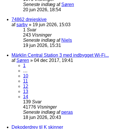
Seneste indlæg
af
Søren
20 jun 2026, 18:54
74862 drejeskive
af
sarby
»
19 jun 2026, 15:03
1
Svar
243
Visninger
Seneste indlæg
af
Niels
19 jun 2026, 15:31
Märklin Central Station 3 med indbygget Wi-Fi...
af
Søren
»
04 dec 2017, 19:41
1
…
10
11
12
13
14
139
Svar
41776
Visninger
Seneste indlæg
af
peras
18 jun 2026, 20:43
Dekoderdrev til K skinner