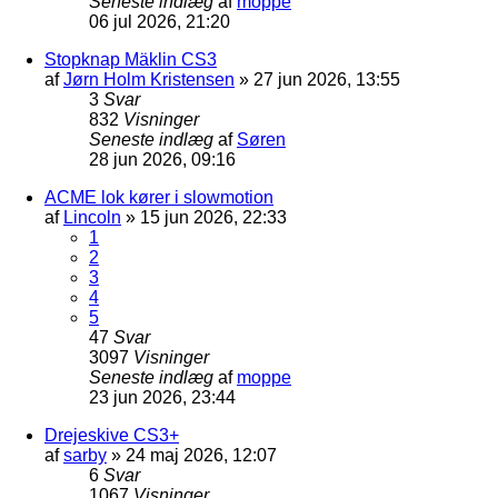
Seneste indlæg
af
moppe
06 jul 2026, 21:20
Stopknap Mäklin CS3
af
Jørn Holm Kristensen
»
27 jun 2026, 13:55
3
Svar
832
Visninger
Seneste indlæg
af
Søren
28 jun 2026, 09:16
ACME lok kører i slowmotion
af
Lincoln
»
15 jun 2026, 22:33
1
2
3
4
5
47
Svar
3097
Visninger
Seneste indlæg
af
moppe
23 jun 2026, 23:44
Drejeskive CS3+
af
sarby
»
24 maj 2026, 12:07
6
Svar
1067
Visninger