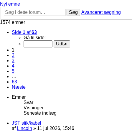
Nyt emne
Søg
Avanceret søgning
1574 emner
Side
1
af
63
Gå til side:
1
2
3
4
5
…
63
Næste
Emner
Svar
Visninger
Seneste indlæg
JST stik/kabel
af
Lincoln
»
11 jul 2026, 15:46