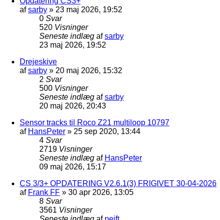
Opdatering CS3+
af
sarby
»
23 maj 2026, 19:52
0
Svar
520
Visninger
Seneste indlæg
af
sarby
23 maj 2026, 19:52
Drejeskive
af
sarby
»
20 maj 2026, 15:32
2
Svar
500
Visninger
Seneste indlæg
af
sarby
20 maj 2026, 20:43
Sensor tracks til Roco Z21 multiloop 10797
af
HansPeter
»
25 sep 2020, 13:44
4
Svar
2719
Visninger
Seneste indlæg
af
HansPeter
09 maj 2026, 15:17
CS 3/3+ OPDATERING V2.6.1(3) FRIGIVET 30-04-2026
af
Frank FF
»
30 apr 2026, 13:05
8
Svar
3561
Visninger
Seneste indlæg
af
pejft