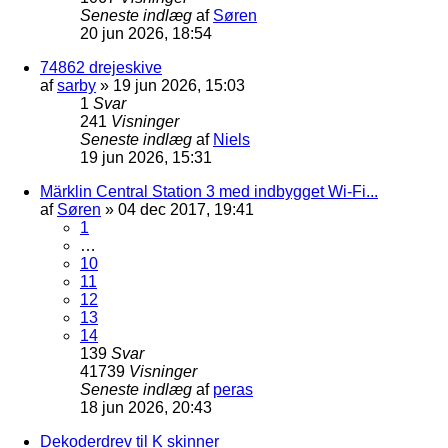
Seneste indlæg
af
Søren
20 jun 2026, 18:54
74862 drejeskive
af
sarby
»
19 jun 2026, 15:03
1
Svar
241
Visninger
Seneste indlæg
af
Niels
19 jun 2026, 15:31
Märklin Central Station 3 med indbygget Wi-Fi...
af
Søren
»
04 dec 2017, 19:41
1
…
10
11
12
13
14
139
Svar
41739
Visninger
Seneste indlæg
af
peras
18 jun 2026, 20:43
Dekoderdrev til K skinner