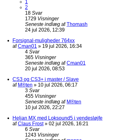
1
2
18
Svar
1729
Visninger
Seneste indlæg
af
Thomash
24 jul 2026, 12:39
Forsignal-muligheder 764xx
af
Cman01
»
19 jul 2026, 16:34
4
Svar
365
Visninger
Seneste indlæg
af
Cman01
20 jul 2026, 08:53
CS3 og CS3+ i master / Slave
af
M®ten
»
10 jul 2026, 06:17
3
Svar
455
Visninger
Seneste indlæg
af
M®ten
10 jul 2026, 22:27
Heljan MX med Loksound5 i vendesløjfe
af
Claus Frost
»
02 jul 2026, 16:21
6
Svar
1243
Visninger