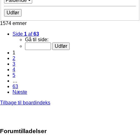
1574 emner
Side
1
af
63
Gå til side:
1
2
3
4
5
…
63
Næste
Tilbage til boardindeks
Forumtilladelser