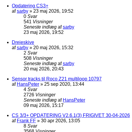
Opdatering CS3+
af
sarby
»
23 maj 2026, 19:52
0
Svar
541
Visninger
Seneste indlæg
af
sarby
23 maj 2026, 19:52
Drejeskive
af
sarby
»
20 maj 2026, 15:32
2
Svar
508
Visninger
Seneste indlæg
af
sarby
20 maj 2026, 20:43
Sensor tracks til Roco Z21 multiloop 10797
af
HansPeter
»
25 sep 2020, 13:44
4
Svar
2726
Visninger
Seneste indlæg
af
HansPeter
09 maj 2026, 15:17
CS 3/3+ OPDATERING V2.6.1(3) FRIGIVET 30-04-2026
af
Frank FF
»
30 apr 2026, 13:05
8
Svar
3568
Visninger