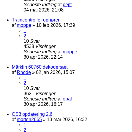
Seneste indlæg
af
pejft
04 maj 2026, 21:08
Traincontroller ophører
af
moppe
»
10 feb 2026, 17:39
1
2
10
Svar
4538
Visninger
Seneste indlæg
af
moppe
30 apr 2026, 22:14
Märklin 60760 dekodersæt
af
Rhode
»
02 jan 2026, 15:07
1
2
10
Svar
3621
Visninger
Seneste indlæg
af
obal
30 apr 2026, 16:17
CS3 opdatering 2.6
af
morten2665
»
13 mar 2026, 16:32
1
2