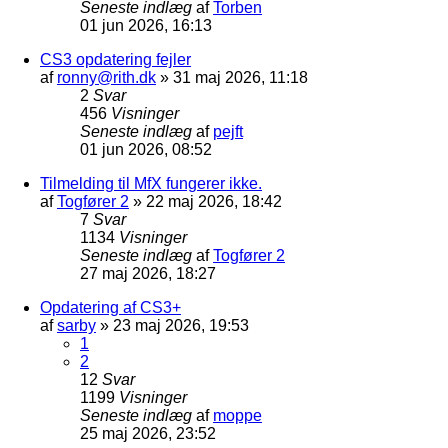
Seneste indlæg
af
Torben
01 jun 2026, 16:13
CS3 opdatering fejler
af
ronny@rith.dk
»
31 maj 2026, 11:18
2
Svar
456
Visninger
Seneste indlæg
af
pejft
01 jun 2026, 08:52
Tilmelding til MfX fungerer ikke.
af
Togfører 2
»
22 maj 2026, 18:42
7
Svar
1134
Visninger
Seneste indlæg
af
Togfører 2
27 maj 2026, 18:27
Opdatering af CS3+
af
sarby
»
23 maj 2026, 19:53
1
2
12
Svar
1199
Visninger
Seneste indlæg
af
moppe
25 maj 2026, 23:52