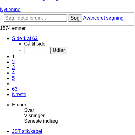
Nyt emne
Søg
Avanceret søgning
1574 emner
Side
1
af
63
Gå til side:
1
2
3
4
5
…
63
Næste
Emner
Svar
Visninger
Seneste indlæg
JST stik/kabel