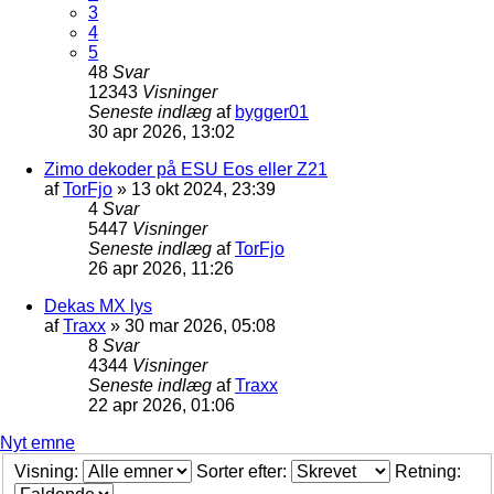
3
4
5
48
Svar
12343
Visninger
Seneste indlæg
af
bygger01
30 apr 2026, 13:02
Zimo dekoder på ESU Eos eller Z21
af
TorFjo
»
13 okt 2024, 23:39
4
Svar
5447
Visninger
Seneste indlæg
af
TorFjo
26 apr 2026, 11:26
Dekas MX lys
af
Traxx
»
30 mar 2026, 05:08
8
Svar
4344
Visninger
Seneste indlæg
af
Traxx
22 apr 2026, 01:06
Nyt emne
Visning:
Sorter efter:
Retning: