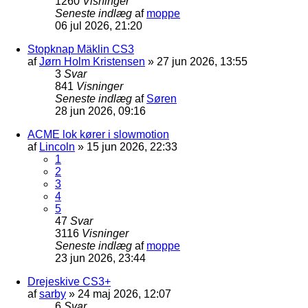
1260
Visninger
Seneste indlæg
af
moppe
06 jul 2026, 21:20
Stopknap Mäklin CS3
af
Jørn Holm Kristensen
»
27 jun 2026, 13:55
3
Svar
841
Visninger
Seneste indlæg
af
Søren
28 jun 2026, 09:16
ACME lok kører i slowmotion
af
Lincoln
»
15 jun 2026, 22:33
1
2
3
4
5
47
Svar
3116
Visninger
Seneste indlæg
af
moppe
23 jun 2026, 23:44
Drejeskive CS3+
af
sarby
»
24 maj 2026, 12:07
6
Svar