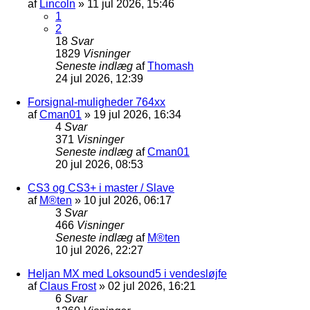
af
Lincoln
»
11 jul 2026, 15:46
1
2
18
Svar
1829
Visninger
Seneste indlæg
af
Thomash
24 jul 2026, 12:39
Forsignal-muligheder 764xx
af
Cman01
»
19 jul 2026, 16:34
4
Svar
371
Visninger
Seneste indlæg
af
Cman01
20 jul 2026, 08:53
CS3 og CS3+ i master / Slave
af
M®ten
»
10 jul 2026, 06:17
3
Svar
466
Visninger
Seneste indlæg
af
M®ten
10 jul 2026, 22:27
Heljan MX med Loksound5 i vendesløjfe
af
Claus Frost
»
02 jul 2026, 16:21
6
Svar