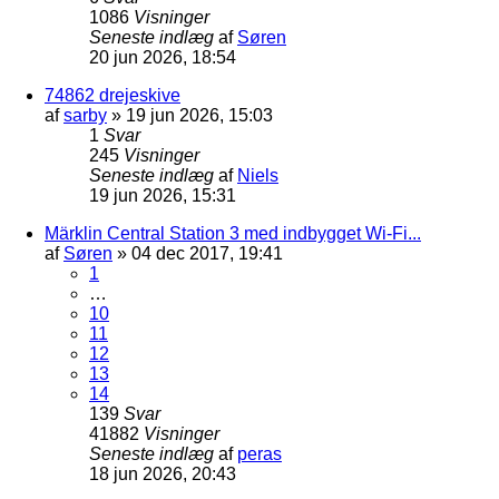
1086
Visninger
Seneste indlæg
af
Søren
20 jun 2026, 18:54
74862 drejeskive
af
sarby
»
19 jun 2026, 15:03
1
Svar
245
Visninger
Seneste indlæg
af
Niels
19 jun 2026, 15:31
Märklin Central Station 3 med indbygget Wi-Fi...
af
Søren
»
04 dec 2017, 19:41
1
…
10
11
12
13
14
139
Svar
41882
Visninger
Seneste indlæg
af
peras
18 jun 2026, 20:43