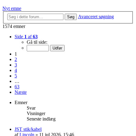
Nyt emne
Avanceret søgning
Søg
1574 emner
Side
1
af
63
Gå til side:
1
2
3
4
5
…
63
Næste
Emner
Svar
Visninger
Seneste indlæg
JST stik/kabel
af
Lincoln
»
11 jul 2026, 15:46