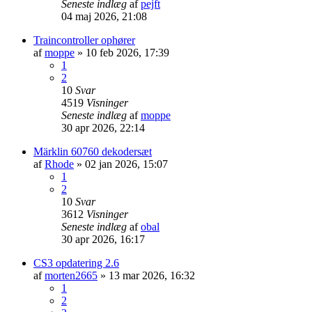
Seneste indlæg
af
pejft
04 maj 2026, 21:08
Traincontroller ophører
af
moppe
»
10 feb 2026, 17:39
1
2
10
Svar
4519
Visninger
Seneste indlæg
af
moppe
30 apr 2026, 22:14
Märklin 60760 dekodersæt
af
Rhode
»
02 jan 2026, 15:07
1
2
10
Svar
3612
Visninger
Seneste indlæg
af
obal
30 apr 2026, 16:17
CS3 opdatering 2.6
af
morten2665
»
13 mar 2026, 16:32
1
2