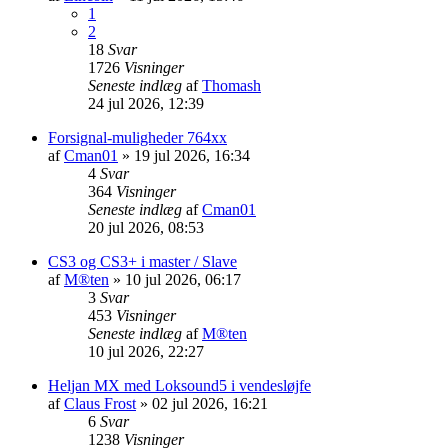
1
2
18
Svar
1726
Visninger
Seneste indlæg
af
Thomash
24 jul 2026, 12:39
Forsignal-muligheder 764xx
af
Cman01
»
19 jul 2026, 16:34
4
Svar
364
Visninger
Seneste indlæg
af
Cman01
20 jul 2026, 08:53
CS3 og CS3+ i master / Slave
af
M®ten
»
10 jul 2026, 06:17
3
Svar
453
Visninger
Seneste indlæg
af
M®ten
10 jul 2026, 22:27
Heljan MX med Loksound5 i vendesløjfe
af
Claus Frost
»
02 jul 2026, 16:21
6
Svar
1238
Visninger