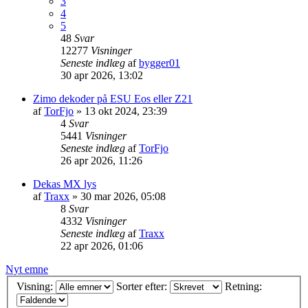
3
4
5
48
Svar
12277
Visninger
Seneste indlæg
af
bygger01
30 apr 2026, 13:02
Zimo dekoder på ESU Eos eller Z21
af
TorFjo
»
13 okt 2024, 23:39
4
Svar
5441
Visninger
Seneste indlæg
af
TorFjo
26 apr 2026, 11:26
Dekas MX lys
af
Traxx
»
30 mar 2026, 05:08
8
Svar
4332
Visninger
Seneste indlæg
af
Traxx
22 apr 2026, 01:06
Nyt emne
Visning:
Sorter efter:
Retning: