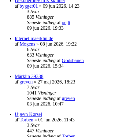
Dekoderdrev til K skinner
af
bygger01
»
09 jun 2026, 14:23
3
Svar
885
Visninger
Seneste indlæg
af
pejft
09 jun 2026, 19:33
Internet maerklin.de
af
Mogens
»
08 jun 2026, 19:22
6
Svar
633
Visninger
Seneste indlæg
af
Godsbanen
09 jun 2026, 15:34
Märklin 39338
af
greven
»
27 maj 2026, 18:23
7
Svar
1041
Visninger
Seneste indlæg
af
greven
03 jun 2026, 10:47
Ujævn Kørsel
af
Torben
»
01 jun 2026, 11:43
3
Svar
447
Visninger
Seneste indlæg
af
Torben