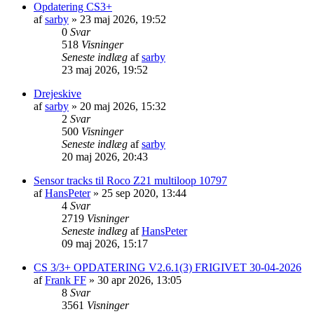
Opdatering CS3+
af
sarby
»
23 maj 2026, 19:52
0
Svar
518
Visninger
Seneste indlæg
af
sarby
23 maj 2026, 19:52
Drejeskive
af
sarby
»
20 maj 2026, 15:32
2
Svar
500
Visninger
Seneste indlæg
af
sarby
20 maj 2026, 20:43
Sensor tracks til Roco Z21 multiloop 10797
af
HansPeter
»
25 sep 2020, 13:44
4
Svar
2719
Visninger
Seneste indlæg
af
HansPeter
09 maj 2026, 15:17
CS 3/3+ OPDATERING V2.6.1(3) FRIGIVET 30-04-2026
af
Frank FF
»
30 apr 2026, 13:05
8
Svar
3561
Visninger