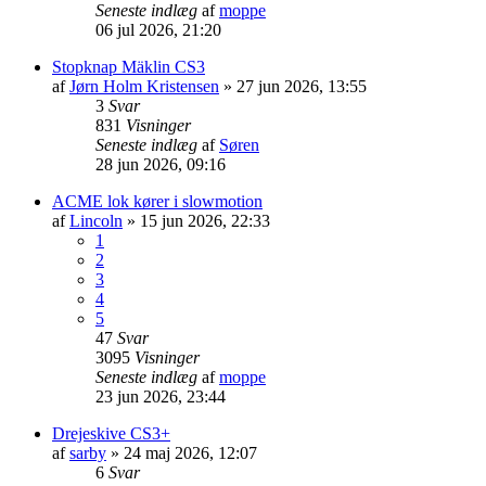
Seneste indlæg
af
moppe
06 jul 2026, 21:20
Stopknap Mäklin CS3
af
Jørn Holm Kristensen
»
27 jun 2026, 13:55
3
Svar
831
Visninger
Seneste indlæg
af
Søren
28 jun 2026, 09:16
ACME lok kører i slowmotion
af
Lincoln
»
15 jun 2026, 22:33
1
2
3
4
5
47
Svar
3095
Visninger
Seneste indlæg
af
moppe
23 jun 2026, 23:44
Drejeskive CS3+
af
sarby
»
24 maj 2026, 12:07
6
Svar