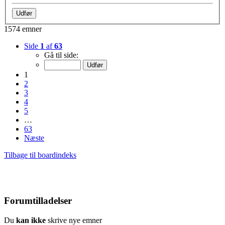
1574 emner
Side
1
af
63
Gå til side:
1
2
3
4
5
…
63
Næste
Tilbage til boardindeks
Forumtilladelser
Du
kan ikke
skrive nye emner