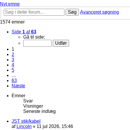
Nyt emne
Søg
Avanceret søgning
1574 emner
Side
1
af
63
Gå til side:
1
2
3
4
5
…
63
Næste
Emner
Svar
Visninger
Seneste indlæg
JST stik/kabel
af
Lincoln
»
11 jul 2026, 15:46