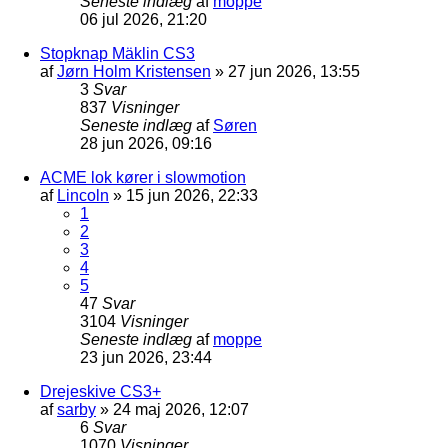
Seneste indlæg
af
moppe
06 jul 2026, 21:20
Stopknap Mäklin CS3
af
Jørn Holm Kristensen
»
27 jun 2026, 13:55
3
Svar
837
Visninger
Seneste indlæg
af
Søren
28 jun 2026, 09:16
ACME lok kører i slowmotion
af
Lincoln
»
15 jun 2026, 22:33
1
2
3
4
5
47
Svar
3104
Visninger
Seneste indlæg
af
moppe
23 jun 2026, 23:44
Drejeskive CS3+
af
sarby
»
24 maj 2026, 12:07
6
Svar
1070
Visninger