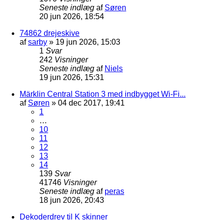
Seneste indlæg
af
Søren
20 jun 2026, 18:54
74862 drejeskive
af
sarby
»
19 jun 2026, 15:03
1
Svar
242
Visninger
Seneste indlæg
af
Niels
19 jun 2026, 15:31
Märklin Central Station 3 med indbygget Wi-Fi...
af
Søren
»
04 dec 2017, 19:41
1
…
10
11
12
13
14
139
Svar
41746
Visninger
Seneste indlæg
af
peras
18 jun 2026, 20:43
Dekoderdrev til K skinner