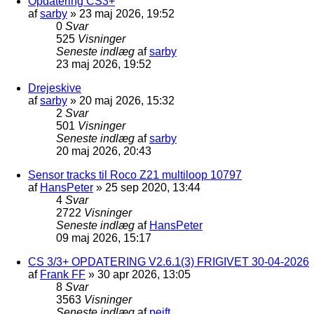
Opdatering CS3+
af
sarby
»
23 maj 2026, 19:52
0
Svar
525
Visninger
Seneste indlæg
af
sarby
23 maj 2026, 19:52
Drejeskive
af
sarby
»
20 maj 2026, 15:32
2
Svar
501
Visninger
Seneste indlæg
af
sarby
20 maj 2026, 20:43
Sensor tracks til Roco Z21 multiloop 10797
af
HansPeter
»
25 sep 2020, 13:44
4
Svar
2722
Visninger
Seneste indlæg
af
HansPeter
09 maj 2026, 15:17
CS 3/3+ OPDATERING V2.6.1(3) FRIGIVET 30-04-2026
af
Frank FF
»
30 apr 2026, 13:05
8
Svar
3563
Visninger
Seneste indlæg
af
pejft