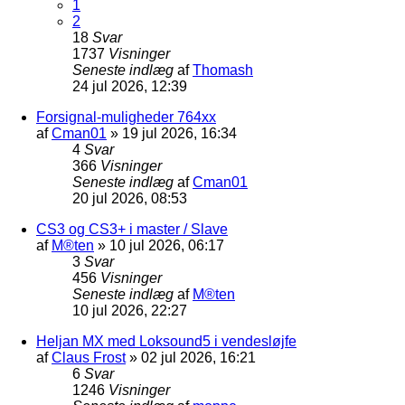
1
2
18
Svar
1737
Visninger
Seneste indlæg
af
Thomash
24 jul 2026, 12:39
Forsignal-muligheder 764xx
af
Cman01
»
19 jul 2026, 16:34
4
Svar
366
Visninger
Seneste indlæg
af
Cman01
20 jul 2026, 08:53
CS3 og CS3+ i master / Slave
af
M®ten
»
10 jul 2026, 06:17
3
Svar
456
Visninger
Seneste indlæg
af
M®ten
10 jul 2026, 22:27
Heljan MX med Loksound5 i vendesløjfe
af
Claus Frost
»
02 jul 2026, 16:21
6
Svar
1246
Visninger