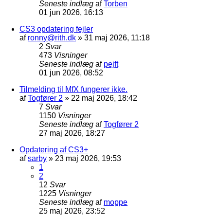
Seneste indlæg
af
Torben
01 jun 2026, 16:13
CS3 opdatering fejler
af
ronny@rith.dk
»
31 maj 2026, 11:18
2
Svar
473
Visninger
Seneste indlæg
af
pejft
01 jun 2026, 08:52
Tilmelding til MfX fungerer ikke.
af
Togfører 2
»
22 maj 2026, 18:42
7
Svar
1150
Visninger
Seneste indlæg
af
Togfører 2
27 maj 2026, 18:27
Opdatering af CS3+
af
sarby
»
23 maj 2026, 19:53
1
2
12
Svar
1225
Visninger
Seneste indlæg
af
moppe
25 maj 2026, 23:52