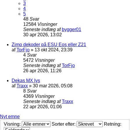
3
4
5
48
Svar
12584
Visninger
Seneste indlæg
af
bygger01
30 apr 2026, 13:02
Zimo dekoder på ESU Eos eller Z21
af
TorFjo
»
13 okt 2024, 23:39
4
Svar
5472
Visninger
Seneste indlæg
af
TorFjo
26 apr 2026, 11:26
Dekas MX lys
af
Traxx
»
30 mar 2026, 05:08
8
Svar
4369
Visninger
Seneste indlæg
af
Traxx
22 apr 2026, 01:06
Nyt emne
Visning:
Sorter efter:
Retning: