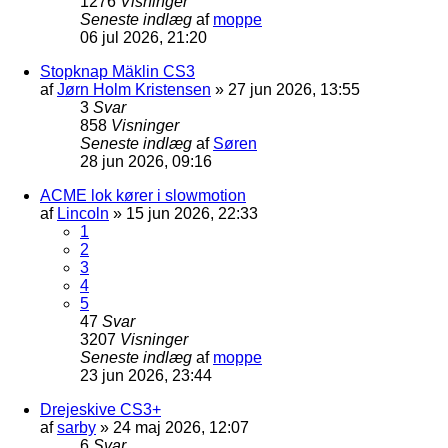
1276
Visninger
Seneste indlæg
af
moppe
06 jul 2026, 21:20
Stopknap Mäklin CS3
af
Jørn Holm Kristensen
»
27 jun 2026, 13:55
3
Svar
858
Visninger
Seneste indlæg
af
Søren
28 jun 2026, 09:16
ACME lok kører i slowmotion
af
Lincoln
»
15 jun 2026, 22:33
1
2
3
4
5
47
Svar
3207
Visninger
Seneste indlæg
af
moppe
23 jun 2026, 23:44
Drejeskive CS3+
af
sarby
»
24 maj 2026, 12:07
6
Svar