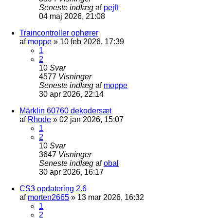
Seneste indlæg
af
pejft
04 maj 2026, 21:08
Traincontroller ophører
af
moppe
»
10 feb 2026, 17:39
1
2
10
Svar
4577
Visninger
Seneste indlæg
af
moppe
30 apr 2026, 22:14
Märklin 60760 dekodersæt
af
Rhode
»
02 jan 2026, 15:07
1
2
10
Svar
3647
Visninger
Seneste indlæg
af
obal
30 apr 2026, 16:17
CS3 opdatering 2.6
af
morten2665
»
13 mar 2026, 16:32
1
2