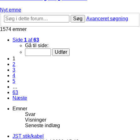
Nyt emne
Søg
Avanceret søgning
1574 emner
Side
1
af
63
Gå til side:
1
2
3
4
5
…
63
Næste
Emner
Svar
Visninger
Seneste indlæg
JST stik/kabel