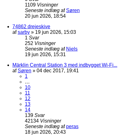
1109
Visninger
Seneste indlæg
af
Søren
20 jun 2026, 18:54
74862 drejeskive
af
sarby
»
19 jun 2026, 15:03
1
Svar
252
Visninger
Seneste indlæg
af
Niels
19 jun 2026, 15:31
Märklin Central Station 3 med indbygget Wi-Fi...
af
Søren
»
04 dec 2017, 19:41
1
…
10
11
12
13
14
139
Svar
42134
Visninger
Seneste indlæg
af
peras
18 jun 2026, 20:43