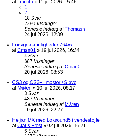
af
Lincoln
»
11 jul 2026, 15:46
1
2
18
Svar
2280
Visninger
Seneste indlæg
af
Thomash
24 jul 2026, 12:39
Forsignal-muligheder 764xx
af
Cman01
»
19 jul 2026, 16:34
4
Svar
387
Visninger
Seneste indlæg
af
Cman01
20 jul 2026, 08:53
CS3 og CS3+ i master / Slave
af
M®ten
»
10 jul 2026, 06:17
3
Svar
487
Visninger
Seneste indlæg
af
M®ten
10 jul 2026, 22:27
Heljan MX med Loksound5 i vendesløjfe
af
Claus Frost
»
02 jul 2026, 16:21
6
Svar