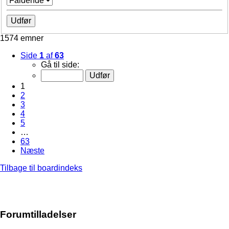
1574 emner
Side
1
af
63
Gå til side:
1
2
3
4
5
…
63
Næste
Tilbage til boardindeks
Forumtilladelser