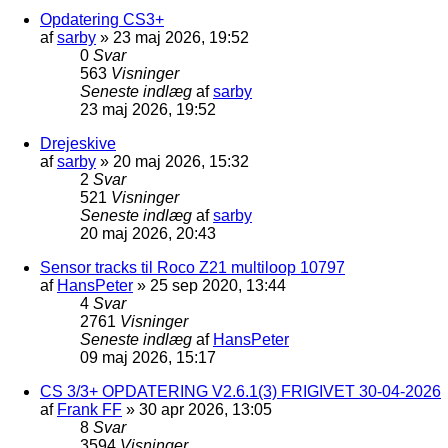
Opdatering CS3+
af
sarby
»
23 maj 2026, 19:52
0
Svar
563
Visninger
Seneste indlæg
af
sarby
23 maj 2026, 19:52
Drejeskive
af
sarby
»
20 maj 2026, 15:32
2
Svar
521
Visninger
Seneste indlæg
af
sarby
20 maj 2026, 20:43
Sensor tracks til Roco Z21 multiloop 10797
af
HansPeter
»
25 sep 2020, 13:44
4
Svar
2761
Visninger
Seneste indlæg
af
HansPeter
09 maj 2026, 15:17
CS 3/3+ OPDATERING V2.6.1(3) FRIGIVET 30-04-2026
af
Frank FF
»
30 apr 2026, 13:05
8
Svar
3594
Visninger