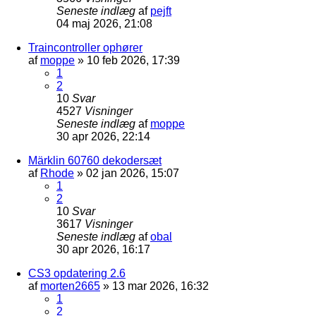
Seneste indlæg
af
pejft
04 maj 2026, 21:08
Traincontroller ophører
af
moppe
»
10 feb 2026, 17:39
1
2
10
Svar
4527
Visninger
Seneste indlæg
af
moppe
30 apr 2026, 22:14
Märklin 60760 dekodersæt
af
Rhode
»
02 jan 2026, 15:07
1
2
10
Svar
3617
Visninger
Seneste indlæg
af
obal
30 apr 2026, 16:17
CS3 opdatering 2.6
af
morten2665
»
13 mar 2026, 16:32
1
2