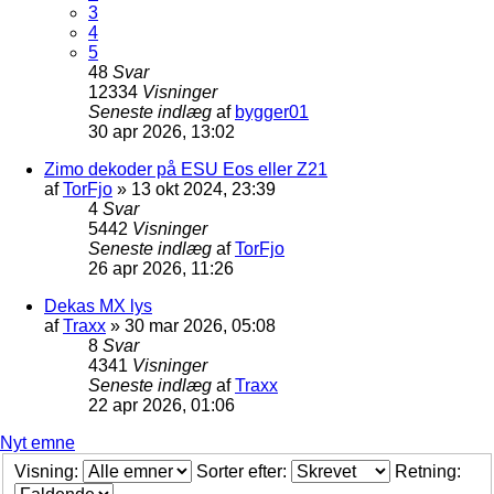
3
4
5
48
Svar
12334
Visninger
Seneste indlæg
af
bygger01
30 apr 2026, 13:02
Zimo dekoder på ESU Eos eller Z21
af
TorFjo
»
13 okt 2024, 23:39
4
Svar
5442
Visninger
Seneste indlæg
af
TorFjo
26 apr 2026, 11:26
Dekas MX lys
af
Traxx
»
30 mar 2026, 05:08
8
Svar
4341
Visninger
Seneste indlæg
af
Traxx
22 apr 2026, 01:06
Nyt emne
Visning:
Sorter efter:
Retning: