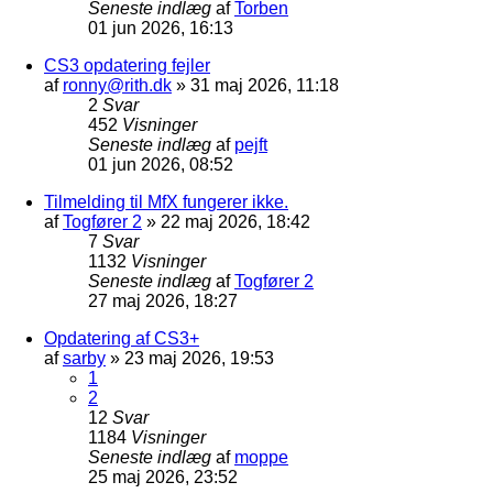
Seneste indlæg
af
Torben
01 jun 2026, 16:13
CS3 opdatering fejler
af
ronny@rith.dk
»
31 maj 2026, 11:18
2
Svar
452
Visninger
Seneste indlæg
af
pejft
01 jun 2026, 08:52
Tilmelding til MfX fungerer ikke.
af
Togfører 2
»
22 maj 2026, 18:42
7
Svar
1132
Visninger
Seneste indlæg
af
Togfører 2
27 maj 2026, 18:27
Opdatering af CS3+
af
sarby
»
23 maj 2026, 19:53
1
2
12
Svar
1184
Visninger
Seneste indlæg
af
moppe
25 maj 2026, 23:52