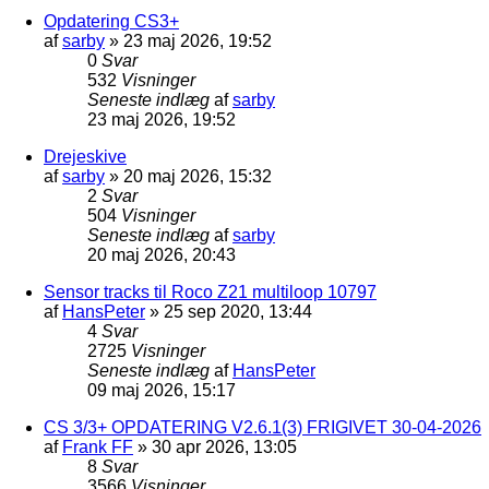
Opdatering CS3+
af
sarby
»
23 maj 2026, 19:52
0
Svar
532
Visninger
Seneste indlæg
af
sarby
23 maj 2026, 19:52
Drejeskive
af
sarby
»
20 maj 2026, 15:32
2
Svar
504
Visninger
Seneste indlæg
af
sarby
20 maj 2026, 20:43
Sensor tracks til Roco Z21 multiloop 10797
af
HansPeter
»
25 sep 2020, 13:44
4
Svar
2725
Visninger
Seneste indlæg
af
HansPeter
09 maj 2026, 15:17
CS 3/3+ OPDATERING V2.6.1(3) FRIGIVET 30-04-2026
af
Frank FF
»
30 apr 2026, 13:05
8
Svar
3566
Visninger