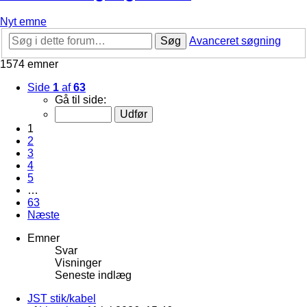
Nyt emne
Søg
Avanceret søgning
1574 emner
Side
1
af
63
Gå til side:
1
2
3
4
5
…
63
Næste
Emner
Svar
Visninger
Seneste indlæg
JST stik/kabel