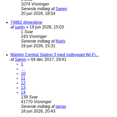
1074
Visninger
Seneste indlæg
af
Søren
20 jun 2026, 18:54
74862 drejeskive
af
sarby
»
19 jun 2026, 15:03
1
Svar
243
Visninger
Seneste indlæg
af
Niels
19 jun 2026, 15:31
Märklin Central Station 3 med indbygget Wi-Fi...
af
Søren
»
04 dec 2017, 19:41
1
…
10
11
12
13
14
139
Svar
41770
Visninger
Seneste indlæg
af
peras
18 jun 2026, 20:43