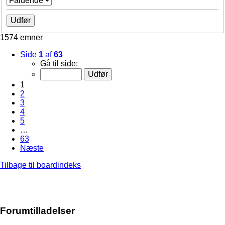
1574 emner
Side
1
af
63
Gå til side:
1
2
3
4
5
…
63
Næste
Tilbage til boardindeks
Forumtilladelser