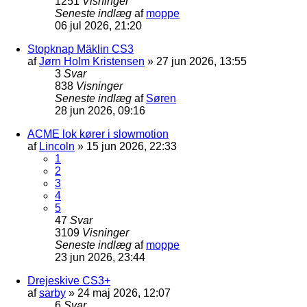
1251
Visninger
Seneste indlæg
af
moppe
06 jul 2026, 21:20
Stopknap Mäklin CS3
af
Jørn Holm Kristensen
»
27 jun 2026, 13:55
3
Svar
838
Visninger
Seneste indlæg
af
Søren
28 jun 2026, 09:16
ACME lok kører i slowmotion
af
Lincoln
»
15 jun 2026, 22:33
1
2
3
4
5
47
Svar
3109
Visninger
Seneste indlæg
af
moppe
23 jun 2026, 23:44
Drejeskive CS3+
af
sarby
»
24 maj 2026, 12:07
6
Svar