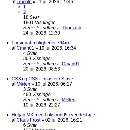
af
Lincoln
»
11 jul 2026, 15:46
1
2
18
Svar
1801
Visninger
Seneste indlæg
af
Thomash
24 jul 2026, 12:39
Forsignal-muligheder 764xx
af
Cman01
»
19 jul 2026, 16:34
4
Svar
369
Visninger
Seneste indlæg
af
Cman01
20 jul 2026, 08:53
CS3 og CS3+ i master / Slave
af
M®ten
»
10 jul 2026, 06:17
3
Svar
460
Visninger
Seneste indlæg
af
M®ten
10 jul 2026, 22:27
Heljan MX med Loksound5 i vendesløjfe
af
Claus Frost
»
02 jul 2026, 16:21
6
Svar