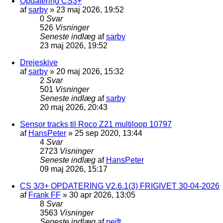
Opdatering CS3+
af
sarby
»
23 maj 2026, 19:52
0
Svar
526
Visninger
Seneste indlæg
af
sarby
23 maj 2026, 19:52
Drejeskive
af
sarby
»
20 maj 2026, 15:32
2
Svar
501
Visninger
Seneste indlæg
af
sarby
20 maj 2026, 20:43
Sensor tracks til Roco Z21 multiloop 10797
af
HansPeter
»
25 sep 2020, 13:44
4
Svar
2723
Visninger
Seneste indlæg
af
HansPeter
09 maj 2026, 15:17
CS 3/3+ OPDATERING V2.6.1(3) FRIGIVET 30-04-2026
af
Frank FF
»
30 apr 2026, 13:05
8
Svar
3563
Visninger
Seneste indlæg
af
pejft