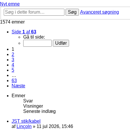
Nyt emne
Søg
Avanceret søgning
1574 emner
Side
1
af
63
Gå til side:
1
2
3
4
5
…
63
Næste
Emner
Svar
Visninger
Seneste indlæg
JST stik/kabel
af
Lincoln
»
11 jul 2026, 15:46