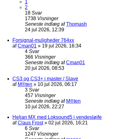
1
2
18
Svar
1738
Visninger
Seneste indlæg
af
Thomash
24 jul 2026, 12:39
Forsignal-muligheder 764xx
af
Cman01
»
19 jul 2026, 16:34
4
Svar
366
Visninger
Seneste indlæg
af
Cman01
20 jul 2026, 08:53
CS3 og CS3+ i master / Slave
af
M®ten
»
10 jul 2026, 06:17
3
Svar
457
Visninger
Seneste indlæg
af
M®ten
10 jul 2026, 22:27
Heljan MX med Loksound5 i vendesløjfe
af
Claus Frost
»
02 jul 2026, 16:21
6
Svar
1247
Visninger