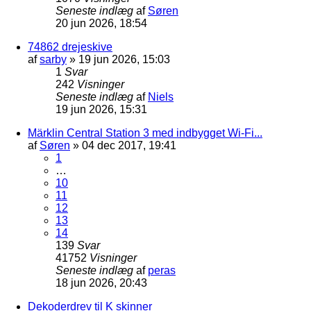
Seneste indlæg
af
Søren
20 jun 2026, 18:54
74862 drejeskive
af
sarby
»
19 jun 2026, 15:03
1
Svar
242
Visninger
Seneste indlæg
af
Niels
19 jun 2026, 15:31
Märklin Central Station 3 med indbygget Wi-Fi...
af
Søren
»
04 dec 2017, 19:41
1
…
10
11
12
13
14
139
Svar
41752
Visninger
Seneste indlæg
af
peras
18 jun 2026, 20:43
Dekoderdrev til K skinner