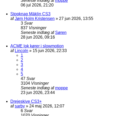
Seneste indlæg
af
moppe
06 jul 2026, 21:20
Stopknap Mäklin CS3
af
Jørn Holm Kristensen
»
27 jun 2026, 13:55
3
Svar
837
Visninger
Seneste indlæg
af
Søren
28 jun 2026, 09:16
ACME lok kører i slowmotion
af
Lincoln
»
15 jun 2026, 22:33
1
2
3
4
5
47
Svar
3104
Visninger
Seneste indlæg
af
moppe
23 jun 2026, 23:44
Drejeskive CS3+
af
sarby
»
24 maj 2026, 12:07
6
Svar
1070
Visninger