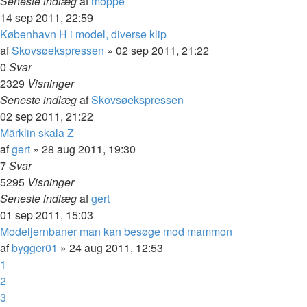
Seneste indlæg
af
moppe
14 sep 2011, 22:59
København H i model, diverse klip
af
Skovsøekspressen
»
02 sep 2011, 21:22
0
Svar
2329
Visninger
Seneste indlæg
af
Skovsøekspressen
02 sep 2011, 21:22
Märklin skala Z
af
gert
»
28 aug 2011, 19:30
7
Svar
5295
Visninger
Seneste indlæg
af
gert
01 sep 2011, 15:03
Modeljernbaner man kan besøge mod mammon
af
bygger01
»
24 aug 2011, 12:53
1
2
3