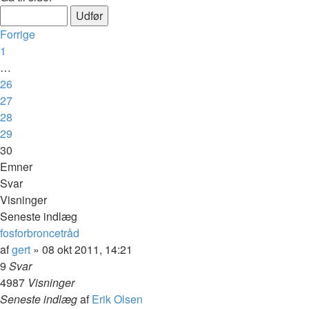
Forrige
1
…
26
27
28
29
30
Emner
Svar
Visninger
Seneste indlæg
fosforbroncetråd
af
gert
»
08 okt 2011, 14:21
9
Svar
4987
Visninger
Seneste indlæg
af
Erik Olsen