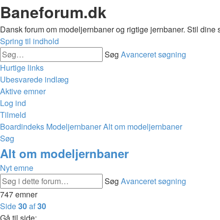
Baneforum.dk
Dansk forum om modeljernbaner og rigtige jernbaner. Stil dine 
Spring til indhold
Søg
Avanceret søgning
Hurtige links
Ubesvarede indlæg
Aktive emner
Log ind
Tilmeld
Boardindeks
Modeljernbaner
Alt om modeljernbaner
Søg
Alt om modeljernbaner
Nyt emne
Søg
Avanceret søgning
747 emner
Side
30
af
30
Gå til side: