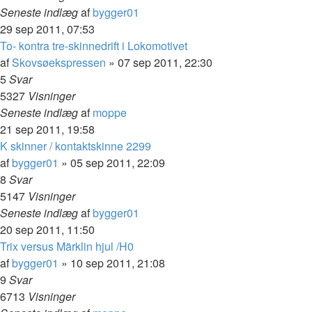
Seneste indlæg
af
bygger01
29 sep 2011, 07:53
To- kontra tre-skinnedrift i Lokomotivet
af
Skovsøekspressen
»
07 sep 2011, 22:30
5
Svar
5327
Visninger
Seneste indlæg
af
moppe
21 sep 2011, 19:58
K skinner / kontaktskinne 2299
af
bygger01
»
05 sep 2011, 22:09
8
Svar
5147
Visninger
Seneste indlæg
af
bygger01
20 sep 2011, 11:50
Trix versus Märklin hjul /H0
af
bygger01
»
10 sep 2011, 21:08
9
Svar
6713
Visninger