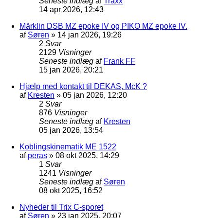
Seneste indlæg
af
Traxx
14 apr 2026, 12:43
Märklin DSB MZ epoke IV og PIKO MZ epoke IV.
af
Søren
»
14 jan 2026, 19:26
2
Svar
2129
Visninger
Seneste indlæg
af
Frank FF
15 jan 2026, 20:21
Hjælp med kontakt til DEKAS, McK ?
af
Kresten
»
05 jan 2026, 12:20
2
Svar
876
Visninger
Seneste indlæg
af
Kresten
05 jan 2026, 13:54
Koblingskinematik ME 1522
af
peras
»
08 okt 2025, 14:29
1
Svar
1241
Visninger
Seneste indlæg
af
Søren
08 okt 2025, 16:52
Nyheder til Trix C-sporet
af
Søren
»
23 jan 2025, 20:07