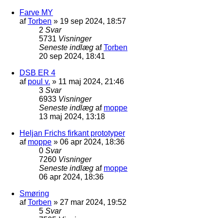
Farve MY
af
Torben
»
19 sep 2024, 18:57
2
Svar
5731
Visninger
Seneste indlæg
af
Torben
20 sep 2024, 18:41
DSB ER 4
af
poul v.
»
11 maj 2024, 21:46
3
Svar
6933
Visninger
Seneste indlæg
af
moppe
13 maj 2024, 13:18
Heljan Frichs firkant prototyper
af
moppe
»
06 apr 2024, 18:36
0
Svar
7260
Visninger
Seneste indlæg
af
moppe
06 apr 2024, 18:36
Smøring
af
Torben
»
27 mar 2024, 19:52
5
Svar