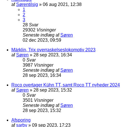
af
Sørentilsig
»
06 aug 2021, 12:38
1
2
3
28
Svar
29302
Visninger
Seneste indlæg
af
Søren
02 dec 2023, 09:59
Märklin, Trix overraskelseslokomotiv 2023
af
Søren
»
28 sep 2023, 16:34
0
Svar
3987
Visninger
Seneste indlæg
af
Søren
28 sep 2023, 16:34
Roco overtager Kühn TT, samt Roco TT nyheder 2024
af
Søren
»
28 sep 2023, 15:32
0
Svar
3501
Visninger
Seneste indlæg
af
Søren
28 sep 2023, 15:32
Afsporing
af
sarby
»
09 sep 2023, 17:23