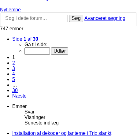
Nyt emne
Søg
Avanceret søgning
747 emner
Side
1
af
30
Gå til side:
1
2
3
4
5
…
30
Næste
Emner
Svar
Visninger
Seneste indlæg
Installation af dekoder og lanterne i Trix slankt