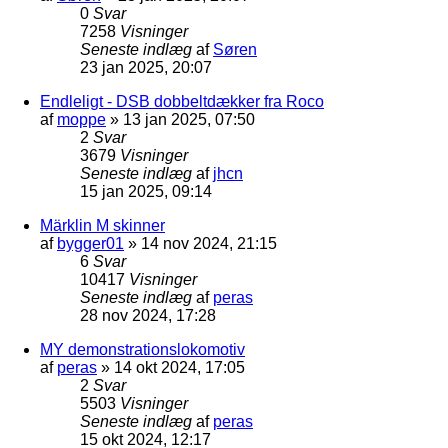
0
Svar
7258
Visninger
Seneste indlæg
af
Søren
23 jan 2025, 20:07
Endleligt - DSB dobbeltdækker fra Roco
af
moppe
»
13 jan 2025, 07:50
2
Svar
3679
Visninger
Seneste indlæg
af
jhcn
15 jan 2025, 09:14
Märklin M skinner
af
bygger01
»
14 nov 2024, 21:15
6
Svar
10417
Visninger
Seneste indlæg
af
peras
28 nov 2024, 17:28
MY demonstrationslokomotiv
af
peras
»
14 okt 2024, 17:05
2
Svar
5503
Visninger
Seneste indlæg
af
peras
15 okt 2024, 12:17