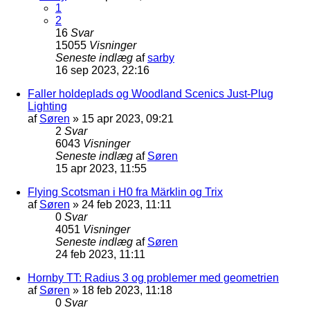
1
2
16
Svar
15055
Visninger
Seneste indlæg
af
sarby
16 sep 2023, 22:16
Faller holdeplads og Woodland Scenics Just-Plug
Lighting
af
Søren
»
15 apr 2023, 09:21
2
Svar
6043
Visninger
Seneste indlæg
af
Søren
15 apr 2023, 11:55
Flying Scotsman i H0 fra Märklin og Trix
af
Søren
»
24 feb 2023, 11:11
0
Svar
4051
Visninger
Seneste indlæg
af
Søren
24 feb 2023, 11:11
Hornby TT: Radius 3 og problemer med geometrien
af
Søren
»
18 feb 2023, 11:18
0
Svar