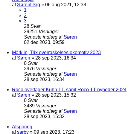
af
Sørentilsig
»
06 aug 2021, 12:38
1
2
3
28
Svar
29251
Visninger
Seneste indlæg
af
Søren
02 dec 2023, 09:59
Märklin, Trix overraskelseslokomotiv 2023
af
Søren
»
28 sep 2023, 16:34
0
Svar
3976
Visninger
Seneste indlæg
af
Søren
28 sep 2023, 16:34
Roco overtager Kühn TT, samt Roco TT nyheder 2024
af
Søren
»
28 sep 2023, 15:32
0
Svar
3489
Visninger
Seneste indlæg
af
Søren
28 sep 2023, 15:32
Afsporing
af
sarby
»
09 sep 2023, 17:23