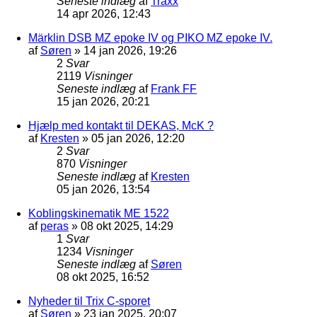
Seneste indlæg
af
Traxx
14 apr 2026, 12:43
Märklin DSB MZ epoke IV og PIKO MZ epoke IV.
af
Søren
»
14 jan 2026, 19:26
2
Svar
2119
Visninger
Seneste indlæg
af
Frank FF
15 jan 2026, 20:21
Hjælp med kontakt til DEKAS, McK ?
af
Kresten
»
05 jan 2026, 12:20
2
Svar
870
Visninger
Seneste indlæg
af
Kresten
05 jan 2026, 13:54
Koblingskinematik ME 1522
af
peras
»
08 okt 2025, 14:29
1
Svar
1234
Visninger
Seneste indlæg
af
Søren
08 okt 2025, 16:52
Nyheder til Trix C-sporet
af
Søren
»
23 jan 2025, 20:07