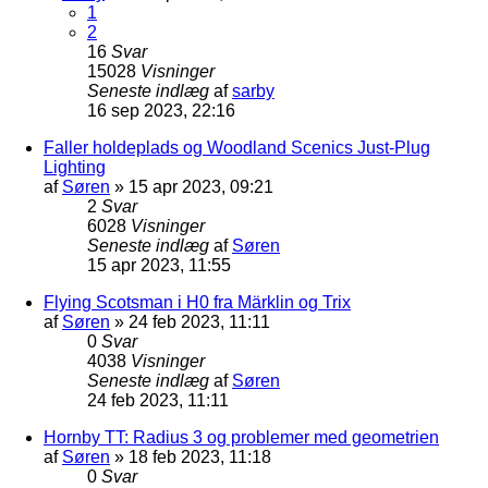
1
2
16
Svar
15028
Visninger
Seneste indlæg
af
sarby
16 sep 2023, 22:16
Faller holdeplads og Woodland Scenics Just-Plug
Lighting
af
Søren
»
15 apr 2023, 09:21
2
Svar
6028
Visninger
Seneste indlæg
af
Søren
15 apr 2023, 11:55
Flying Scotsman i H0 fra Märklin og Trix
af
Søren
»
24 feb 2023, 11:11
0
Svar
4038
Visninger
Seneste indlæg
af
Søren
24 feb 2023, 11:11
Hornby TT: Radius 3 og problemer med geometrien
af
Søren
»
18 feb 2023, 11:18
0
Svar