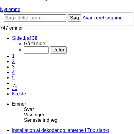
Nyt emne
Søg
Avanceret søgning
747 emner
Side
1
af
30
Gå til side:
1
2
3
4
5
…
30
Næste
Emner
Svar
Visninger
Seneste indlæg
Installation af dekoder og lanterne i Trix slankt