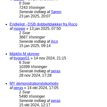
0
Svar
7243
Visninger
Seneste indlæg
af
Søren
23 jan 2025, 20:07
Endleligt - DSB dobbeltdækker fra Roco
af
moppe
»
13 jan 2025, 07:50
2
Svar
3667
Visninger
Seneste indlæg
af
jhcn
15 jan 2025, 09:14
Märklin M skinner
af
bygger01
»
14 nov 2024, 21:15
6
Svar
10399
Visninger
Seneste indlæg
af
peras
28 nov 2024, 17:28
MY demonstrationslokomotiv
af
peras
»
14 okt 2024, 17:05
2
Svar
5490
Visninger
Seneste indlæg
af
peras
15 okt 2024, 12:17