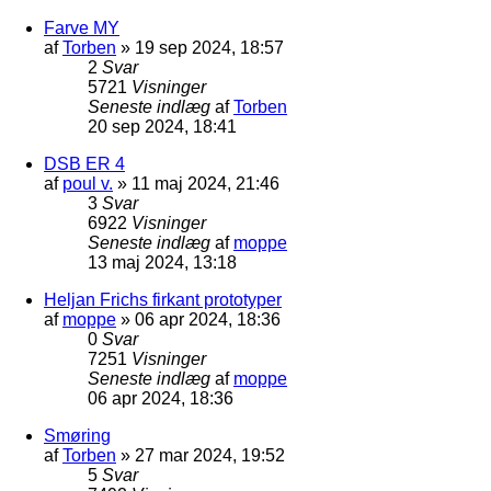
Farve MY
af
Torben
»
19 sep 2024, 18:57
2
Svar
5721
Visninger
Seneste indlæg
af
Torben
20 sep 2024, 18:41
DSB ER 4
af
poul v.
»
11 maj 2024, 21:46
3
Svar
6922
Visninger
Seneste indlæg
af
moppe
13 maj 2024, 13:18
Heljan Frichs firkant prototyper
af
moppe
»
06 apr 2024, 18:36
0
Svar
7251
Visninger
Seneste indlæg
af
moppe
06 apr 2024, 18:36
Smøring
af
Torben
»
27 mar 2024, 19:52
5
Svar