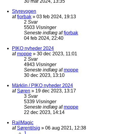
30 mar 2024, 13:35
Styrevogen
af
fjorbak
»
03 feb 2024, 19:13
2
Svar
5503
Visninger
Seneste indlæg
af
fjorbak
04 feb 2024, 22:40
PIKO nyheder 2024
af
moppe
»
30 dec 2023, 11:01
2
Svar
4943
Visninger
Seneste indlæg
af
moppe
30 dec 2023, 13:10
Märklin / PIKO nyheder 2024
af
Søren
»
19 dec 2023, 13:17
3
Svar
5339
Visninger
Seneste indlæg
af
moppe
22 dec 2023, 14:14
RailMagic
af
Sørentilsig
»
06 aug 2021, 12:38
1