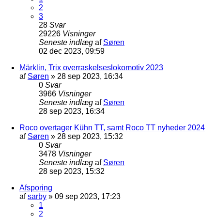
2
3
28
Svar
29226
Visninger
Seneste indlæg
af
Søren
02 dec 2023, 09:59
Märklin, Trix overraskelseslokomotiv 2023
af
Søren
»
28 sep 2023, 16:34
0
Svar
3966
Visninger
Seneste indlæg
af
Søren
28 sep 2023, 16:34
Roco overtager Kühn TT, samt Roco TT nyheder 2024
af
Søren
»
28 sep 2023, 15:32
0
Svar
3478
Visninger
Seneste indlæg
af
Søren
28 sep 2023, 15:32
Afsporing
af
sarby
»
09 sep 2023, 17:23
1
2