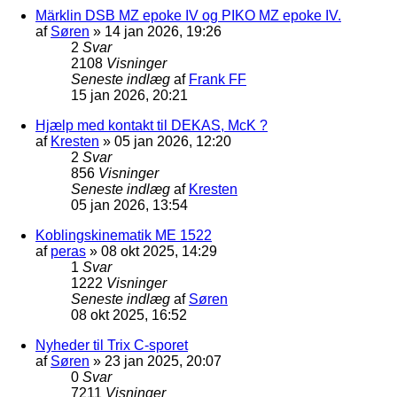
Märklin DSB MZ epoke IV og PIKO MZ epoke IV.
af
Søren
»
14 jan 2026, 19:26
2
Svar
2108
Visninger
Seneste indlæg
af
Frank FF
15 jan 2026, 20:21
Hjælp med kontakt til DEKAS, McK ?
af
Kresten
»
05 jan 2026, 12:20
2
Svar
856
Visninger
Seneste indlæg
af
Kresten
05 jan 2026, 13:54
Koblingskinematik ME 1522
af
peras
»
08 okt 2025, 14:29
1
Svar
1222
Visninger
Seneste indlæg
af
Søren
08 okt 2025, 16:52
Nyheder til Trix C-sporet
af
Søren
»
23 jan 2025, 20:07
0
Svar
7211
Visninger