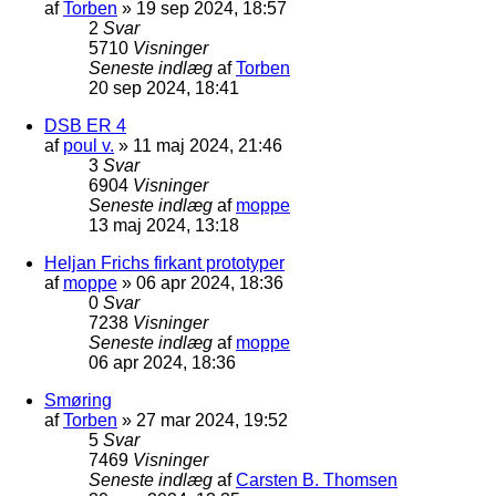
af
Torben
»
19 sep 2024, 18:57
2
Svar
5710
Visninger
Seneste indlæg
af
Torben
20 sep 2024, 18:41
DSB ER 4
af
poul v.
»
11 maj 2024, 21:46
3
Svar
6904
Visninger
Seneste indlæg
af
moppe
13 maj 2024, 13:18
Heljan Frichs firkant prototyper
af
moppe
»
06 apr 2024, 18:36
0
Svar
7238
Visninger
Seneste indlæg
af
moppe
06 apr 2024, 18:36
Smøring
af
Torben
»
27 mar 2024, 19:52
5
Svar
7469
Visninger
Seneste indlæg
af
Carsten B. Thomsen