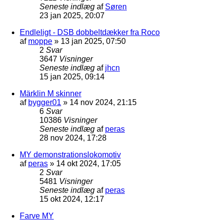
Seneste indlæg
af
Søren
23 jan 2025, 20:07
Endleligt - DSB dobbeltdækker fra Roco
af
moppe
»
13 jan 2025, 07:50
2
Svar
3647
Visninger
Seneste indlæg
af
jhcn
15 jan 2025, 09:14
Märklin M skinner
af
bygger01
»
14 nov 2024, 21:15
6
Svar
10386
Visninger
Seneste indlæg
af
peras
28 nov 2024, 17:28
MY demonstrationslokomotiv
af
peras
»
14 okt 2024, 17:05
2
Svar
5481
Visninger
Seneste indlæg
af
peras
15 okt 2024, 12:17
Farve MY