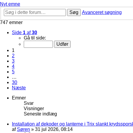
Nyt emne
Søg
Avanceret søgning
747 emner
Side
1
af
30
Gå til side:
1
2
3
4
5
…
30
Næste
Emner
Svar
Visninger
Seneste indlæg
Installation af dekoder og lanterne i Trix slankt krydssporsk
af
Søren
»
31 jul 2026, 08:14